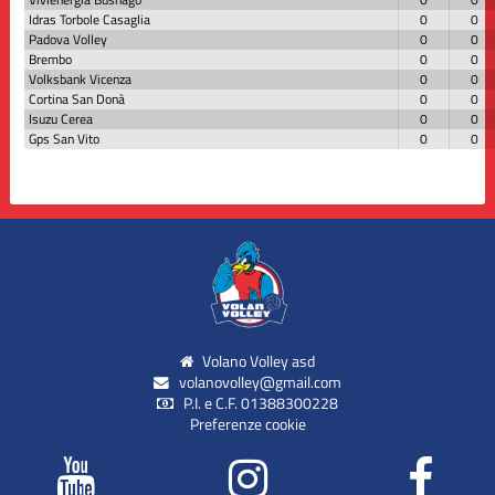
Idras Torbole Casaglia
0
0
Padova Volley
0
0
Brembo
0
0
Volksbank Vicenza
0
0
Cortina San Donà
0
0
Isuzu Cerea
0
0
Gps San Vito
0
0
Volano Volley asd
volanovolley@gmail.com
P.I. e C.F. 01388300228
Preferenze cookie