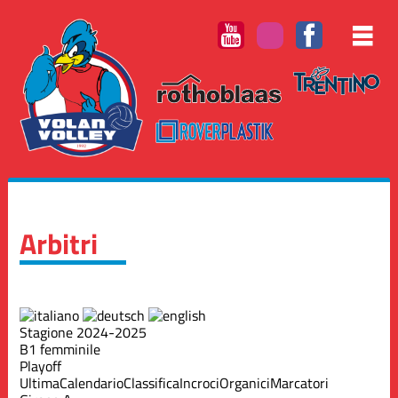
Arbitri
Stagione 2024-2025
B1 femminile
Playoff
Ultima
Calendario
Classifica
Incroci
Organici
Marcatori