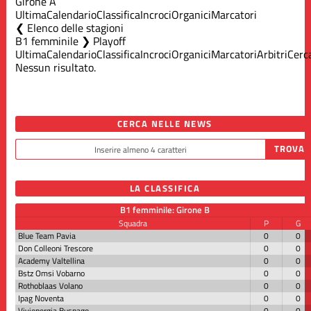
Girone A
Ultima
Calendario
Classifica
Incroci
Organici
Marcatori
Elenco delle stagioni
B1 femminile ❯ Playoff
Ultima
Calendario
Classifica
Incroci
Organici
Marcatori
Arbitri
Cerc
Nessun risultato.
CERCA NELLE NEWS
LA CLASSIFICA
B1 femminile: Girone B
Squadra
P
G
Blue Team Pavia
0
0
Don Colleoni Trescore
0
0
Academy Valtellina
0
0
Bstz Omsi Vobarno
0
0
Rothoblaas Volano
0
0
Ipag Noventa
0
0
Vivienergia Busnago
0
0