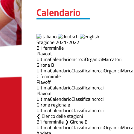
Calendario
Stagione 2021-2022
B1 femminile
Playout
Ultima
Calendario
Incroci
Organici
Marcatori
Girone B
Ultima
Calendario
Classifica
Incroci
Organici
Marcat
C femminile
Playoff
Ultima
Calendario
Classifica
Incroci
Playout
Ultima
Calendario
Classifica
Incroci
Girone regionale
Ultima
Calendario
Classifica
Incroci
Elenco delle stagioni
B1 femminile ❯ Girone B
Ultima
Calendario
Classifica
Incroci
Organici
Marcat
Andata