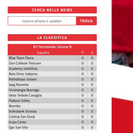
CERCA NELLE NEWS
LA CLASSIFICA
B1 femminile: Girone B
Squadra
P
G
Blue Team Pavia
0
0
Don Colleoni Trescore
0
0
Academy Valtellina
0
0
Bstz Omsi Vobarno
0
0
Rothoblaas Volano
0
0
Ipag Noventa
0
0
Vivienergia Busnago
0
0
Idras Torbole Casaglia
0
0
Padova Volley
0
0
Brembo
0
0
Volksbank Vicenza
0
0
Cortina San Donà
0
0
Isuzu Cerea
0
0
Gps San Vito
0
0