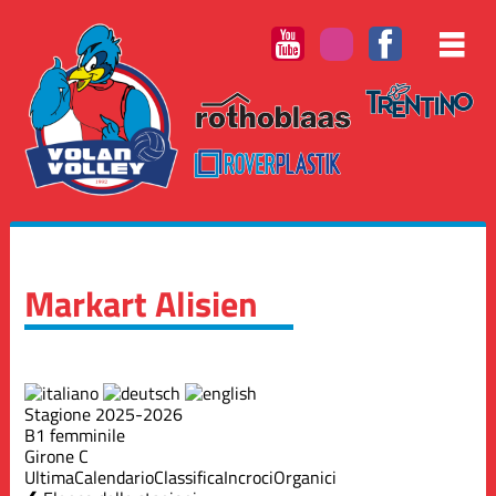
Markart Alisien
Stagione 2025-2026
B1 femminile
Girone C
Ultima
Calendario
Classifica
Incroci
Organici