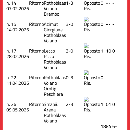
n.
14
Ritorno
Rothoblaas
1-3
0
-
-
-
07.02.2026
Volano
Ris.
Brembo
n.
15
Ritorno
Azimut
3-0
0
-
-
-
14.02.2026
Giorgione
Ris.
Rothoblaas
Volano
n.
17
Ritorno
Lecco
3-0
1
1
0
0
28.02.2026
Picco
Ris.
Rothoblaas
Volano
n.
22
Ritorno
Rothoblaas
0-3
0
-
-
-
11.04.2026
Volano
Ris.
Orotig
Peschiera
n.
26
Ritorno
Smapiù
2-3
1
0
1
0
09.05.2026
Arena
Ris.
Rothoblaas
Volano
18
8
4
6
-