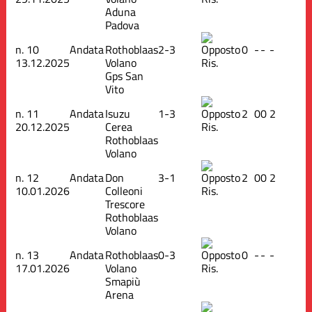
Aduna
Padova
n.
10
Andata
Rothoblaas
2-3
0
-
-
-
13.12.2025
Volano
Ris.
Gps San
Vito
n.
11
Andata
Isuzu
1-3
2
0
0
2
20.12.2025
Cerea
Ris.
Rothoblaas
Volano
n.
12
Andata
Don
3-1
2
0
0
2
10.01.2026
Colleoni
Ris.
Trescore
Rothoblaas
Volano
n.
13
Andata
Rothoblaas
0-3
0
-
-
-
17.01.2026
Volano
Ris.
Smapiù
Arena