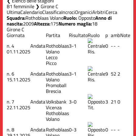
Elenco delle stagioni
B1 femminile ❯ Girone C
Ultima
Calendario
Classifica
Incroci
Organici
Arbitri
Cerca
Squadra:
Rothoblaas Volano
Ruolo:
Opposto
Anno di
nascita:
2009
Altezza:
175
Numero maglia:
18
Girone C
Giornata
Partita
Risultato
Ruolo
p
a
m
b
Note
n.
4
Andata
Rothoblaas
3-1
0
-
-
-
01.11.2025
Volano
Ris.
Lecco
Picco
n.
6
Andata
Rothoblaas
3-1
9
5
2
2
15.11.2025
Volano
Ris.
Promoball
Brescia
n.
7
Andata
Volksbank
3-0
3
2
1
0
22.11.2025
Vicenza
Tit.
Rothoblaas
Volano
n.
8
Andata
Rothoblaas
0-3
0
-
-
-
29.11.2025
Volano
Ris.