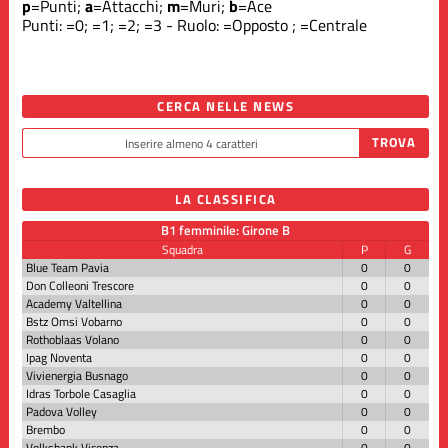
p
=Punti;
a
=Attacchi;
m
=Muri;
b
=Ace
Punti:
=0;
=1;
=2;
=3 - Ruolo:
=Opposto ;
=Centrale
CERCA NELLE NEWS
LA CLASSIFICA
B1 femminile: Girone B
Squadra
P
G
Blue Team Pavia
0
0
Don Colleoni Trescore
0
0
Academy Valtellina
0
0
Bstz Omsi Vobarno
0
0
Rothoblaas Volano
0
0
Ipag Noventa
0
0
Vivienergia Busnago
0
0
Idras Torbole Casaglia
0
0
Padova Volley
0
0
Brembo
0
0
Volksbank Vicenza
0
0