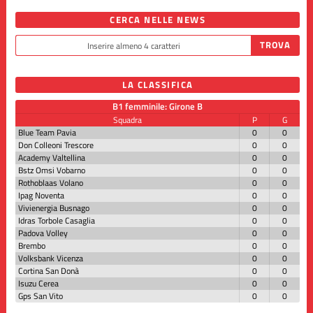
CERCA NELLE NEWS
LA CLASSIFICA
B1 femminile: Girone B
Squadra
P
G
Blue Team Pavia
0
0
Don Colleoni Trescore
0
0
Academy Valtellina
0
0
Bstz Omsi Vobarno
0
0
Rothoblaas Volano
0
0
Ipag Noventa
0
0
Vivienergia Busnago
0
0
Idras Torbole Casaglia
0
0
Padova Volley
0
0
Brembo
0
0
Volksbank Vicenza
0
0
Cortina San Donà
0
0
Isuzu Cerea
0
0
Gps San Vito
0
0