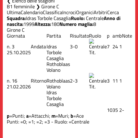
Elenco delle stagioni
B1 femminile ❯ Girone C
Ultima
Calendario
Classifica
Incroci
Organici
Arbitri
Cerca
Squadra:
Idras Torbole Casaglia
Ruolo:
Centrale
Anno di
nascita:
1999
Altezza:
180
Numero maglia:
8
Girone C
Giornata
Partita
Risultato
Ruolo
p
a
m
b
Note
n.
3
Andata
Idras
3-0
7
2
4
1
25.10.2025
Torbole
Tit.
Casaglia
Rothoblaas
Volano
n.
16
Ritorno
Rothoblaas
2-3
3
1
1
1
21.02.2026
Volano
Tit.
Idras
Torbole
Casaglia
10
3
5
2
-
p
=Punti;
a
=Attacchi;
m
=Muri;
b
=Ace
Punti:
=0;
=1;
=2;
=3 - Ruolo:
=Centrale