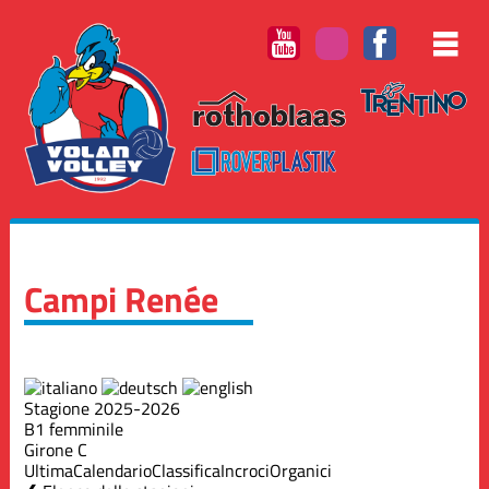
Campi Renée
Stagione 2025-2026
B1 femminile
Girone C
Ultima
Calendario
Classifica
Incroci
Organici