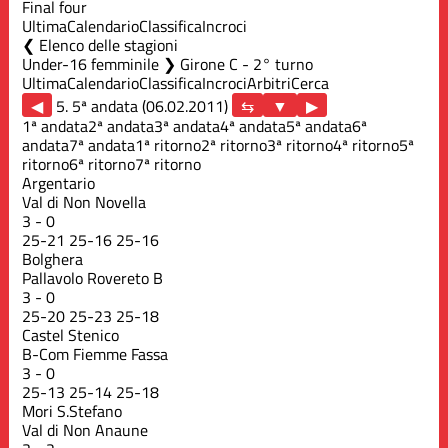
Final four
Ultima
Calendario
Classifica
Incroci
Elenco delle stagioni
Under-16 femminile ❯ Girone C - 2° turno
Ultima
Calendario
Classifica
Incroci
Arbitri
Cerca
◀
5. 5ª andata (06.02.2011)
▶
1ª andata
2ª andata
3ª andata
4ª andata
5ª andata
6ª
andata
7ª andata
1ª ritorno
2ª ritorno
3ª ritorno
4ª ritorno
5ª
ritorno
6ª ritorno
7ª ritorno
Argentario
Val di Non Novella
3
-
0
25
-
21
25
-
16
25
-
16
Bolghera
Pallavolo Rovereto B
3
-
0
25
-
20
25
-
23
25
-
18
Castel Stenico
B-Com Fiemme Fassa
3
-
0
25
-
13
25
-
14
25
-
18
Mori S.Stefano
Val di Non Anaune