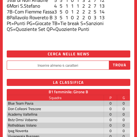
6
Mori S.Stefano
4
5
1
1
1
2
2
7
13
7
B-Com Fiemme Fassa
3
5
0
1
2
2
2
5
14
8
Pallavolo Rovereto B
3
5
1
0
2
2
0
3
13
Pt=Punti
PG=Giocate
TB=Tie break
S=Sanzioni
QS=Quoziente Set
QP=Quoziente Punti
CERCA NELLE NEWS
LA CLASSIFICA
B1 femminile: Girone B
Squadra
P
G
Blue Team Pavia
0
0
Don Colleoni Trescore
0
0
Academy Valtellina
0
0
Bstz Omsi Vobarno
0
0
Rothoblaas Volano
0
0
Ipag Noventa
0
0
Vivienergia Busnago
0
0