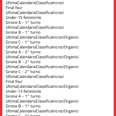
Ultima
Calendario
Classifica
Incroci
Final four
Ultima
Calendario
Classifica
Incroci
Under-15 femminile
Girone A - 1° turno
Ultima
Calendario
Classifica
Incroci
Girone B - 1° turno
Ultima
Calendario
Classifica
Incroci
Organici
Girone C - 1° turno
Ultima
Calendario
Classifica
Incroci
Organici
Girone A - 2° turno
Ultima
Calendario
Classifica
Incroci
Organici
Girone B - 2° turno
Ultima
Calendario
Classifica
Incroci
Organici
Girone C - 2° turno
Ultima
Calendario
Classifica
Incroci
Final four
Ultima
Calendario
Classifica
Incroci
Organici
Under-13 femminile
Girone A - 1° turno
Ultima
Calendario
Classifica
Incroci
Organici
Girone B - 1° turno
Ultima
Calendario
Classifica
Incroci
Organici
Girone C - 1° turno