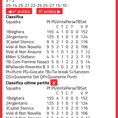
3
-
2
25
-
14
25
-
21
22
-
25
25
-
27
15
-
10
◀ 4ª andata
6ª andata ▶
Classifica
Squadra
Pt
PG
Vinte
Perse
TB
Set
C
T
C
T
V
P
1
Bolghera
15
5
4
1
0
0
0
15
2
2
Argentario
12
5
3
1
0
1
0
12
4
3
Castel Stenico
9
5
2
1
0
2
0
11
6
4
Val di Non Novella
9
5
2
1
0
2
0
10
6
5
Val di Non Anaune
5
5
1
0
1
3
2
7
12
6
Mori S.Stefano
4
5
1
1
1
2
2
7
13
7
B-Com Fiemme Fassa
3
5
0
1
2
2
2
5
14
8
Pallavolo Rovereto B
3
5
1
0
2
2
0
3
13
Pt=Punti
PG=Giocate
TB=Tie break
S=Sanzioni
QS=Quoziente Set
QP=Quoziente Punti
Classifica ultime partite
Squadra
Pt
PG
Vinte
Perse
TB
Set
C
T
C
T
V
P
1
Bolghera
15
5
4
1
0
0
0
15
2
2
Argentario
12
5
3
1
0
1
0
12
4
3
Castel Stenico
9
5
2
1
0
2
0
11
6
4
Val di Non Novella
9
5
2
1
0
2
0
10
6
5
Val di Non Anaune
5
5
1
0
1
3
2
7
12