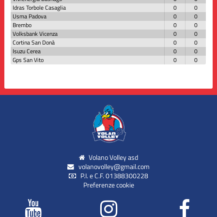
Idras Torbole Casaglia
0
0
Usma Padova
0
0
Brembo
0
0
Volksbank Vicenza
0
0
Cortina San Donà
0
0
Isuzu Cerea
0
0
Gps San Vito
0
0
Volano Volley asd
volanovolley@gmail.com
P.I. e C.F. 01388300228
Preferenze cookie