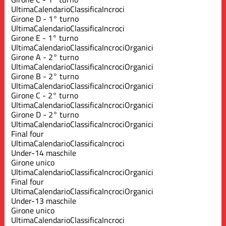
Ultima
Calendario
Classifica
Incroci
Girone D - 1° turno
Ultima
Calendario
Classifica
Incroci
Girone E - 1° turno
Ultima
Calendario
Classifica
Incroci
Organici
Girone A - 2° turno
Ultima
Calendario
Classifica
Incroci
Organici
Girone B - 2° turno
Ultima
Calendario
Classifica
Incroci
Organici
Girone C - 2° turno
Ultima
Calendario
Classifica
Incroci
Organici
Girone D - 2° turno
Ultima
Calendario
Classifica
Incroci
Organici
Final four
Ultima
Calendario
Classifica
Incroci
Under-14 maschile
Girone unico
Ultima
Calendario
Classifica
Incroci
Organici
Final four
Ultima
Calendario
Classifica
Incroci
Organici
Under-13 maschile
Girone unico
Ultima
Calendario
Classifica
Incroci