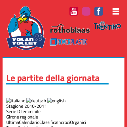
Le partite della giornata
Stagione 2010-2011
Serie D femminile
Girone regionale
Ultima
Calendario
Classifica
Incroci
Organici