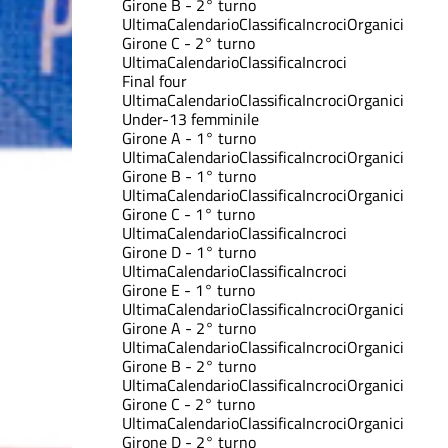
Girone B - 2° turno
Ultima
Calendario
Classifica
Incroci
Organici
Girone C - 2° turno
Ultima
Calendario
Classifica
Incroci
Final four
Ultima
Calendario
Classifica
Incroci
Organici
Under-13 femminile
Girone A - 1° turno
Ultima
Calendario
Classifica
Incroci
Organici
Girone B - 1° turno
Ultima
Calendario
Classifica
Incroci
Organici
Girone C - 1° turno
Ultima
Calendario
Classifica
Incroci
Girone D - 1° turno
Ultima
Calendario
Classifica
Incroci
Girone E - 1° turno
Ultima
Calendario
Classifica
Incroci
Organici
Girone A - 2° turno
Ultima
Calendario
Classifica
Incroci
Organici
Girone B - 2° turno
Ultima
Calendario
Classifica
Incroci
Organici
Girone C - 2° turno
Ultima
Calendario
Classifica
Incroci
Organici
Girone D - 2° turno