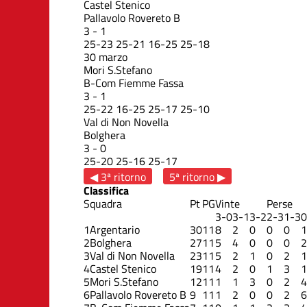
Castel Stenico
Pallavolo Rovereto B
3
-
1
25
-
23
25
-
21
16
-
25
25
-
18
30 marzo
Mori S.Stefano
B-Com Fiemme Fassa
3
-
1
25
-
22
16
-
25
25
-
17
25
-
10
Val di Non Novella
Bolghera
3
-
0
25
-
20
25
-
16
25
-
17
◀ 3ª ritorno
5ª ritorno ▶
Classifica
Squadra
Pt
PG
Vinte
Perse
3-0
3-1
3-2
2-3
1-3
0
1
Argentario
30
11
8
2
0
0
0
1
2
Bolghera
27
11
5
4
0
0
0
2
3
Val di Non Novella
23
11
5
2
1
0
2
1
4
Castel Stenico
19
11
4
2
0
1
3
1
5
Mori S.Stefano
12
11
1
1
3
0
2
4
6
Pallavolo Rovereto B
9
11
1
2
0
0
2
6