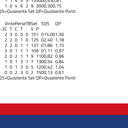
1
1
4
5
3
13
30
0
0,43
0,81
1
0
4
6
2
9
30
0
0,30
0,75
QS=Quoziente Set
QP=Quoziente Punti
Vinte
Perse
TB
Set
S
QS
QP
-3
C
T
C
T
V
P
2
3
0
0
0
15
1
0
15,00
1,50
2
2
0
1
0
12
5
0
2,40
1,18
2
2
0
1
1
13
7
0
1,86
1,15
3
0
1
1
1
10
9
0
1,11
0,97
2
0
2
1
1
9
11
0
0,82
0,96
1
0
1
3
1
7
13
0
0,54
0,84
1
0
1
3
0
5
12
0
0,42
1,04
0
0
2
3
0
2
15
0
0,13
0,61
QS=Quoziente Set
QP=Quoziente Punti