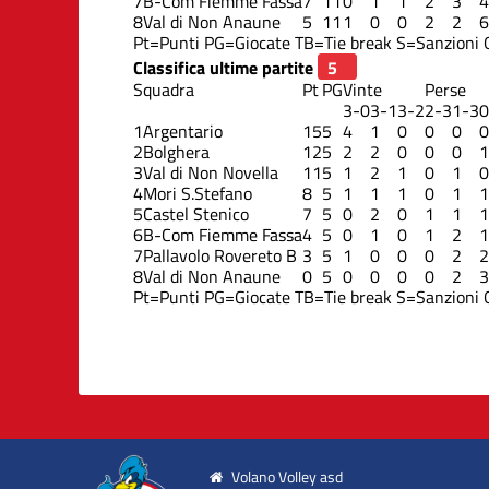
7
B-Com Fiemme Fassa
7
11
0
1
1
2
3
4
8
Val di Non Anaune
5
11
1
0
0
2
2
6
Pt=Punti
PG=Giocate
TB=Tie break
S=Sanzioni
Classifica ultime partite
Squadra
Pt
PG
Vinte
Perse
3-0
3-1
3-2
2-3
1-3
0
1
Argentario
15
5
4
1
0
0
0
0
2
Bolghera
12
5
2
2
0
0
0
1
3
Val di Non Novella
11
5
1
2
1
0
1
0
4
Mori S.Stefano
8
5
1
1
1
0
1
1
5
Castel Stenico
7
5
0
2
0
1
1
1
6
B-Com Fiemme Fassa
4
5
0
1
0
1
2
1
7
Pallavolo Rovereto B
3
5
1
0
0
0
2
2
8
Val di Non Anaune
0
5
0
0
0
0
2
3
Pt=Punti
PG=Giocate
TB=Tie break
S=Sanzioni
Volano Volley asd