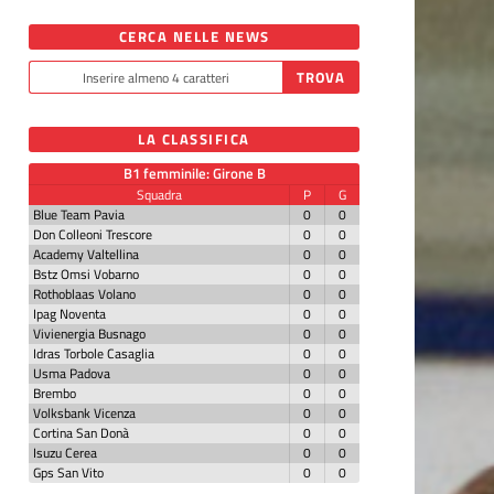
CERCA NELLE NEWS
LA CLASSIFICA
B1 femminile: Girone B
Squadra
P
G
Blue Team Pavia
0
0
Don Colleoni Trescore
0
0
Academy Valtellina
0
0
Bstz Omsi Vobarno
0
0
Rothoblaas Volano
0
0
Ipag Noventa
0
0
Vivienergia Busnago
0
0
Idras Torbole Casaglia
0
0
Usma Padova
0
0
Brembo
0
0
Volksbank Vicenza
0
0
Cortina San Donà
0
0
Isuzu Cerea
0
0
Gps San Vito
0
0