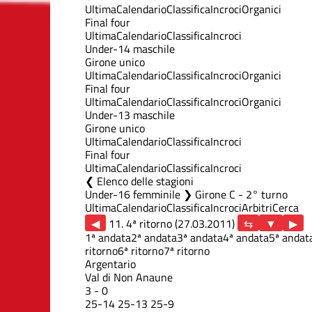
Ultima
Calendario
Classifica
Incroci
Organici
Final four
Ultima
Calendario
Classifica
Incroci
Under-14 maschile
Girone unico
Ultima
Calendario
Classifica
Incroci
Organici
Final four
Ultima
Calendario
Classifica
Incroci
Organici
Under-13 maschile
Girone unico
Ultima
Calendario
Classifica
Incroci
Final four
Ultima
Calendario
Classifica
Incroci
Elenco delle stagioni
Under-16 femminile ❯ Girone C - 2° turno
Ultima
Calendario
Classifica
Incroci
Arbitri
Cerca
◀
11. 4ª ritorno (27.03.2011)
▶
1ª andata
2ª andata
3ª andata
4ª andata
5ª andat
ritorno
6ª ritorno
7ª ritorno
Argentario
Val di Non Anaune
3
-
0
25
-
14
25
-
13
25
-
9