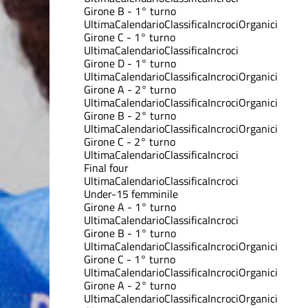
Girone B - 1° turno
Ultima
Calendario
Classifica
Incroci
Organici
Girone C - 1° turno
Ultima
Calendario
Classifica
Incroci
Girone D - 1° turno
Ultima
Calendario
Classifica
Incroci
Organici
Girone A - 2° turno
Ultima
Calendario
Classifica
Incroci
Organici
Girone B - 2° turno
Ultima
Calendario
Classifica
Incroci
Organici
Girone C - 2° turno
Ultima
Calendario
Classifica
Incroci
Final four
Ultima
Calendario
Classifica
Incroci
Under-15 femminile
Girone A - 1° turno
Ultima
Calendario
Classifica
Incroci
Girone B - 1° turno
Ultima
Calendario
Classifica
Incroci
Organici
Girone C - 1° turno
Ultima
Calendario
Classifica
Incroci
Organici
Girone A - 2° turno
Ultima
Calendario
Classifica
Incroci
Organici