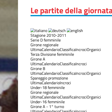
Le partite della giornat
Stagione 2010-2011
Serie D femminile
Girone regionale
Ultima
Calendario
Classifica
Incroci
Organici
Terza Divisione femminile
Girone A
Ultima
Calendario
Classifica
Incroci
Girone B
Ultima
Calendario
Classifica
Incroci
Organici
Spareggio promozione
Ultima
Calendario
Incroci
Under-18 femminile
Girone regionale
Ultima
Calendario
Classifica
Incroci
Organici
Under-16 femminile
Girone A - 1° turno
Ultima
Calendario
Classifica
Incroci