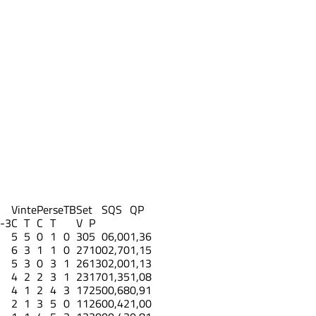
Vinte
Perse
TB
Set
S
QS
QP
-3
C
T
C
T
V
P
5
5
0
1
0
30
5
0
6,00
1,36
6
3
1
1
0
27
10
0
2,70
1,15
5
3
0
3
1
26
13
0
2,00
1,13
4
2
2
3
1
23
17
0
1,35
1,08
4
1
2
4
3
17
25
0
0,68
0,91
2
1
3
5
0
11
26
0
0,42
1,00