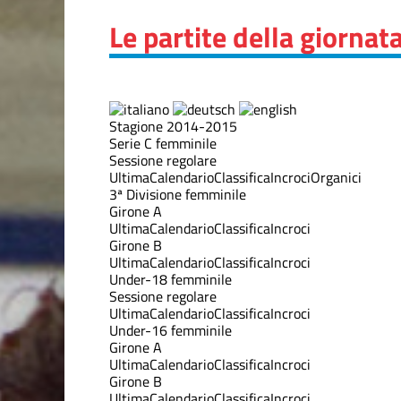
Le partite della giornat
Stagione 2014-2015
Serie C femminile
Sessione regolare
Ultima
Calendario
Classifica
Incroci
Organici
3ª Divisione femminile
Girone A
Ultima
Calendario
Classifica
Incroci
Girone B
Ultima
Calendario
Classifica
Incroci
Under-18 femminile
Sessione regolare
Ultima
Calendario
Classifica
Incroci
Under-16 femminile
Girone A
Ultima
Calendario
Classifica
Incroci
Girone B
Ultima
Calendario
Classifica
Incroci