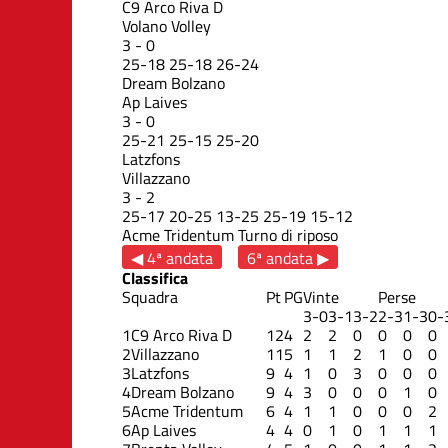
C9 Arco Riva D
Volano Volley
3
-
0
25
-
18
25
-
18
26
-
24
Dream Bolzano
Ap Laives
3
-
0
25
-
21
25
-
15
25
-
20
Latzfons
Villazzano
3
-
2
25
-
17
20
-
25
13
-
25
25
-
19
15
-
12
Acme Tridentum
Turno di riposo
◀ 4ª andata
6ª andata ▶
Classifica
Squadra
Pt
PG
Vinte
Perse
3-0
3-1
3-2
2-3
1-3
0-
1
C9 Arco Riva D
12
4
2
2
0
0
0
0
2
Villazzano
11
5
1
1
2
1
0
0
3
Latzfons
9
4
1
0
3
0
0
0
4
Dream Bolzano
9
4
3
0
0
0
1
0
5
Acme Tridentum
6
4
1
1
0
0
0
2
6
Ap Laives
4
4
0
1
0
1
1
1