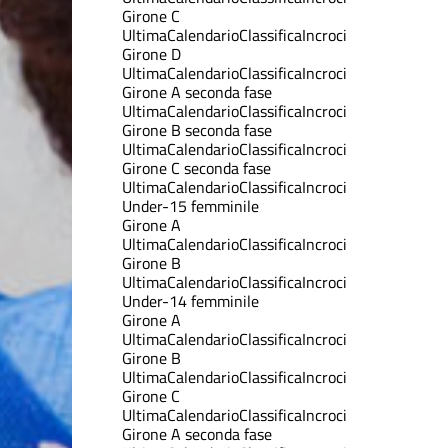
Girone C
Ultima
Calendario
Classifica
Incroci
Girone D
Ultima
Calendario
Classifica
Incroci
Girone A seconda fase
Ultima
Calendario
Classifica
Incroci
Girone B seconda fase
Ultima
Calendario
Classifica
Incroci
Girone C seconda fase
Ultima
Calendario
Classifica
Incroci
Under-15 femminile
Girone A
Ultima
Calendario
Classifica
Incroci
Girone B
Ultima
Calendario
Classifica
Incroci
Under-14 femminile
Girone A
Ultima
Calendario
Classifica
Incroci
Girone B
Ultima
Calendario
Classifica
Incroci
Girone C
Ultima
Calendario
Classifica
Incroci
Girone A seconda fase