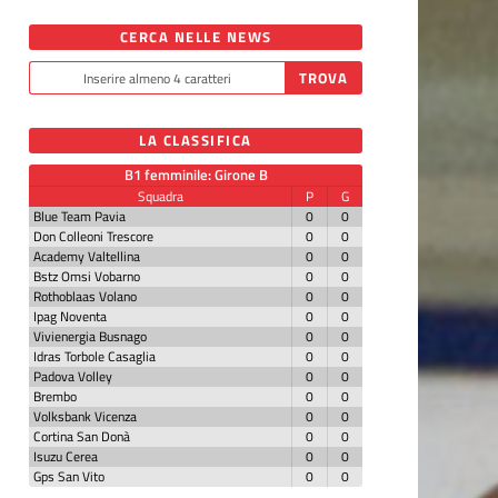
CERCA NELLE NEWS
LA CLASSIFICA
B1 femminile: Girone B
Squadra
P
G
Blue Team Pavia
0
0
Don Colleoni Trescore
0
0
Academy Valtellina
0
0
Bstz Omsi Vobarno
0
0
Rothoblaas Volano
0
0
Ipag Noventa
0
0
Vivienergia Busnago
0
0
Idras Torbole Casaglia
0
0
Padova Volley
0
0
Brembo
0
0
Volksbank Vicenza
0
0
Cortina San Donà
0
0
Isuzu Cerea
0
0
Gps San Vito
0
0