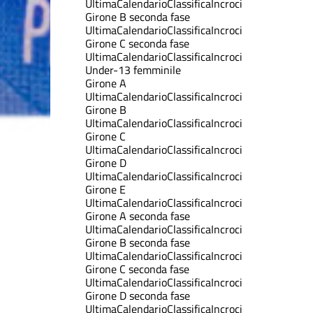
Ultima
Calendario
Classifica
Incroci
Girone B seconda fase
Ultima
Calendario
Classifica
Incroci
Girone C seconda fase
Ultima
Calendario
Classifica
Incroci
Under-13 femminile
Girone A
Ultima
Calendario
Classifica
Incroci
Girone B
Ultima
Calendario
Classifica
Incroci
Girone C
Ultima
Calendario
Classifica
Incroci
Girone D
Ultima
Calendario
Classifica
Incroci
Girone E
Ultima
Calendario
Classifica
Incroci
Girone A seconda fase
Ultima
Calendario
Classifica
Incroci
Girone B seconda fase
Ultima
Calendario
Classifica
Incroci
Girone C seconda fase
Ultima
Calendario
Classifica
Incroci
Girone D seconda fase
Ultima
Calendario
Classifica
Incroci