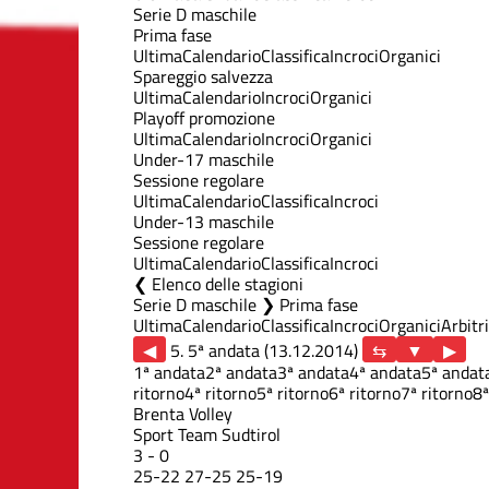
Serie D maschile
Prima fase
Ultima
Calendario
Classifica
Incroci
Organici
Spareggio salvezza
Ultima
Calendario
Incroci
Organici
Playoff promozione
Ultima
Calendario
Incroci
Organici
Under-17 maschile
Sessione regolare
Ultima
Calendario
Classifica
Incroci
Under-13 maschile
Sessione regolare
Ultima
Calendario
Classifica
Incroci
Elenco delle stagioni
Serie D maschile ❯ Prima fase
Ultima
Calendario
Classifica
Incroci
Organici
Arbitri
◀
5. 5ª andata (13.12.2014)
▶
1ª andata
2ª andata
3ª andata
4ª andata
5ª andat
ritorno
4ª ritorno
5ª ritorno
6ª ritorno
7ª ritorno
8ª
Brenta Volley
Sport Team Sudtirol
3
-
0
25
-
22
27
-
25
25
-
19