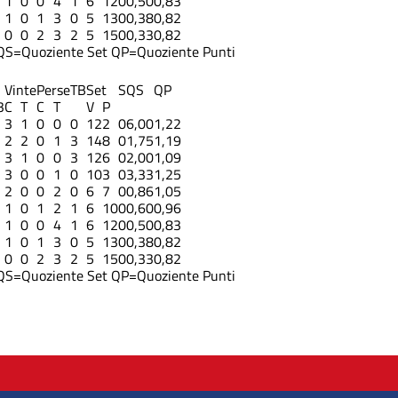
1
0
0
4
1
6
12
0
0,50
0,83
1
0
1
3
0
5
13
0
0,38
0,82
0
0
2
3
2
5
15
0
0,33
0,82
QS=Quoziente Set
QP=Quoziente Punti
Vinte
Perse
TB
Set
S
QS
QP
3
C
T
C
T
V
P
3
1
0
0
0
12
2
0
6,00
1,22
2
2
0
1
3
14
8
0
1,75
1,19
3
1
0
0
3
12
6
0
2,00
1,09
3
0
0
1
0
10
3
0
3,33
1,25
2
0
0
2
0
6
7
0
0,86
1,05
1
0
1
2
1
6
10
0
0,60
0,96
1
0
0
4
1
6
12
0
0,50
0,83
1
0
1
3
0
5
13
0
0,38
0,82
0
0
2
3
2
5
15
0
0,33
0,82
QS=Quoziente Set
QP=Quoziente Punti