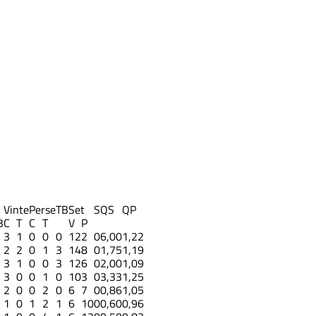
Vinte
Perse
TB
Set
S
QS
QP
3
C
T
C
T
V
P
3
1
0
0
0
12
2
0
6,00
1,22
2
2
0
1
3
14
8
0
1,75
1,19
3
1
0
0
3
12
6
0
2,00
1,09
3
0
0
1
0
10
3
0
3,33
1,25
2
0
0
2
0
6
7
0
0,86
1,05
1
0
1
2
1
6
10
0
0,60
0,96