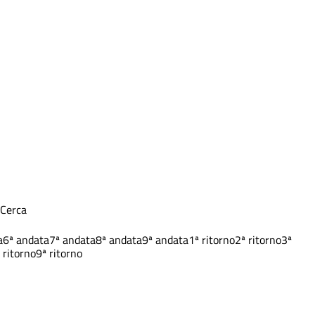
Cerca
a
6ª andata
7ª andata
8ª andata
9ª andata
1ª ritorno
2ª ritorno
3ª
 ritorno
9ª ritorno