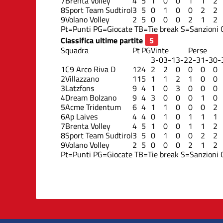
7
Brenta Volley
4
5
1
0
0
1
1
2
8
Sport Team Sudtirol
3
5
0
1
0
0
2
2
9
Volano Volley
2
5
0
0
0
2
1
2
Pt=Punti
PG=Giocate
TB=Tie break
S=Sanzioni
Classifica ultime partite
Squadra
Pt
PG
Vinte
Perse
3-0
3-1
3-2
2-3
1-3
0-
1
C9 Arco Riva D
12
4
2
2
0
0
0
0
2
Villazzano
11
5
1
1
2
1
0
0
3
Latzfons
9
4
1
0
3
0
0
0
4
Dream Bolzano
9
4
3
0
0
0
1
0
5
Acme Tridentum
6
4
1
1
0
0
0
2
6
Ap Laives
4
4
0
1
0
1
1
1
7
Brenta Volley
4
5
1
0
0
1
1
2
8
Sport Team Sudtirol
3
5
0
1
0
0
2
2
9
Volano Volley
2
5
0
0
0
2
1
2
Pt=Punti
PG=Giocate
TB=Tie break
S=Sanzioni