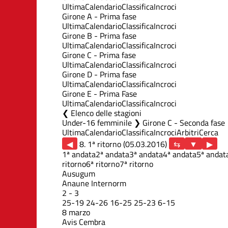
Ultima
Calendario
Classifica
Incroci
Girone A - Prima fase
Ultima
Calendario
Classifica
Incroci
Girone B - Prima fase
Ultima
Calendario
Classifica
Incroci
Girone C - Prima fase
Ultima
Calendario
Classifica
Incroci
Girone D - Prima fase
Ultima
Calendario
Classifica
Incroci
Girone E - Prima Fase
Ultima
Calendario
Classifica
Incroci
Elenco delle stagioni
Under-16 femminile ❯ Girone C - Seconda fase
Ultima
Calendario
Classifica
Incroci
Arbitri
Cerca
◀
8. 1ª ritorno (05.03.2016)
▶
1ª andata
2ª andata
3ª andata
4ª andata
5ª andat
ritorno
6ª ritorno
7ª ritorno
Ausugum
Anaune Internorm
2
-
3
25
-
19
24
-
26
16
-
25
25
-
23
6
-
15
8 marzo
Avis Cembra