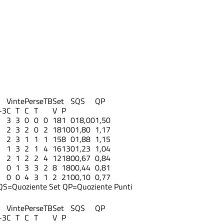
Vinte
Perse
TB
Set
S
QS
QP
-3
C
T
C
T
V
P
3
3
0
0
0
18
1
0
18,00
1,50
2
3
2
0
2
18
10
0
1,80
1,17
2
3
1
1
1
15
8
0
1,88
1,15
1
3
2
1
4
16
13
0
1,23
1,04
2
1
2
2
4
12
18
0
0,67
0,84
0
1
3
3
2
8
18
0
0,44
0,81
0
0
4
3
1
2
21
0
0,10
0,77
QS=Quoziente Set
QP=Quoziente Punti
Vinte
Perse
TB
Set
S
QS
QP
-3
C
T
C
T
V
P