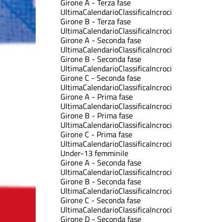
Girone A - Terza fase
Ultima
Calendario
Classifica
Incroci
Girone B - Terza fase
Ultima
Calendario
Classifica
Incroci
Girone A - Seconda fase
Ultima
Calendario
Classifica
Incroci
Girone B - Seconda fase
Ultima
Calendario
Classifica
Incroci
Girone C - Seconda fase
Ultima
Calendario
Classifica
Incroci
Girone A - Prima fase
Ultima
Calendario
Classifica
Incroci
Girone B - Prima fase
Ultima
Calendario
Classifica
Incroci
Girone C - Prima fase
Ultima
Calendario
Classifica
Incroci
Under-13 femminile
Girone A - Seconda fase
Ultima
Calendario
Classifica
Incroci
Girone B - Seconda fase
Ultima
Calendario
Classifica
Incroci
Girone C - Seconda fase
Ultima
Calendario
Classifica
Incroci
Girone D - Seconda fase