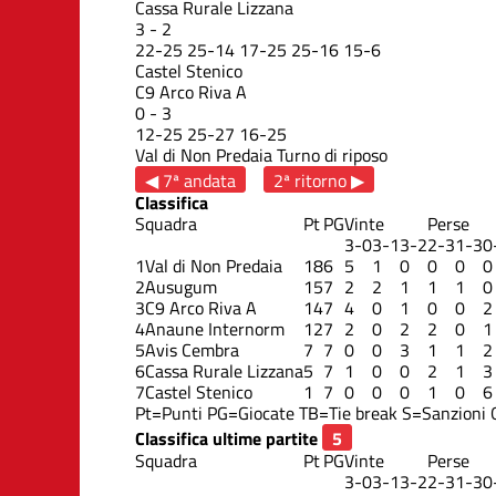
Cassa Rurale Lizzana
3
-
2
22
-
25
25
-
14
17
-
25
25
-
16
15
-
6
Castel Stenico
C9 Arco Riva A
0
-
3
12
-
25
25
-
27
16
-
25
Val di Non Predaia
Turno di riposo
◀ 7ª andata
2ª ritorno ▶
Classifica
Squadra
Pt
PG
Vinte
Perse
3-0
3-1
3-2
2-3
1-3
0
1
Val di Non Predaia
18
6
5
1
0
0
0
0
2
Ausugum
15
7
2
2
1
1
1
0
3
C9 Arco Riva A
14
7
4
0
1
0
0
2
4
Anaune Internorm
12
7
2
0
2
2
0
1
5
Avis Cembra
7
7
0
0
3
1
1
2
6
Cassa Rurale Lizzana
5
7
1
0
0
2
1
3
7
Castel Stenico
1
7
0
0
0
1
0
6
Pt=Punti
PG=Giocate
TB=Tie break
S=Sanzioni
Classifica ultime partite
Squadra
Pt
PG
Vinte
Perse
3-0
3-1
3-2
2-3
1-3
0