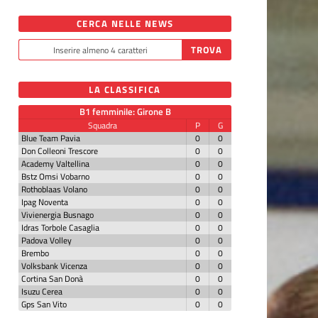
CERCA NELLE NEWS
LA CLASSIFICA
B1 femminile: Girone B
Squadra
P
G
Blue Team Pavia
0
0
Don Colleoni Trescore
0
0
Academy Valtellina
0
0
Bstz Omsi Vobarno
0
0
Rothoblaas Volano
0
0
Ipag Noventa
0
0
Vivienergia Busnago
0
0
Idras Torbole Casaglia
0
0
Padova Volley
0
0
Brembo
0
0
Volksbank Vicenza
0
0
Cortina San Donà
0
0
Isuzu Cerea
0
0
Gps San Vito
0
0