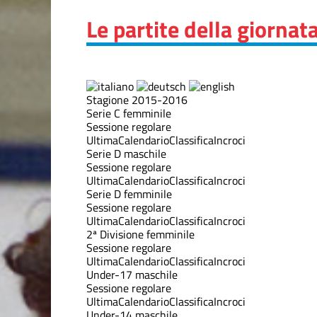
Le partite della giornat
Stagione 2015-2016
Serie C femminile
Sessione regolare
Ultima
Calendario
Classifica
Incroci
Serie D maschile
Sessione regolare
Ultima
Calendario
Classifica
Incroci
Serie D femminile
Sessione regolare
Ultima
Calendario
Classifica
Incroci
2ª Divisione femminile
Sessione regolare
Ultima
Calendario
Classifica
Incroci
Under-17 maschile
Sessione regolare
Ultima
Calendario
Classifica
Incroci
Under-14 maschile