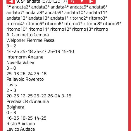
◀
9. 9ª andata (07.01.2017)
▶
1ª andata
2ª andata
3ª andata
4ª andata
5ª andata
6ª
andata
7ª andata
8ª andata
9ª andata
10ª andata
11ª
andata
12ª andata
13ª andata
1ª ritorno
2ª ritorno
3ª
ritorno
4ª ritorno
5ª ritorno
6ª ritorno
7ª ritorno
8ª ritorno
9ª
ritorno
10ª ritorno
11ª ritorno
12ª ritorno
13ª ritorno
Al Caminetto Cembra
Welponer Fiemme Fassa
3
-
2
14
-
25
25
-
18
25
-
27
25
-
19
15
-
10
Internorm Anaune
Novella Volley
3
-
0
25
-
13
26
-
24
25
-
18
Pallavolo Rovereto
Lavis
2
-
3
20
-
25
12
-
25
25
-
22
26
-
24
3
-
15
Predaia CR d'Anaunia
Bolghera
0
-
3
16
-
25
18
-
25
14
-
25
Risto 3 Volano
Levico Audace