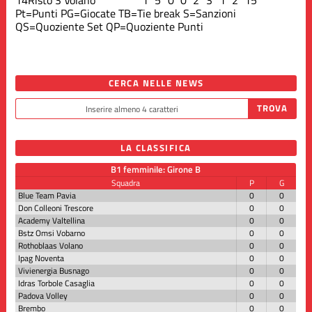
Pt=Punti
PG=Giocate
TB=Tie break
S=Sanzioni
QS=Quoziente Set
QP=Quoziente Punti
CERCA NELLE NEWS
LA CLASSIFICA
B1 femminile: Girone B
Squadra
P
G
Blue Team Pavia
0
0
Don Colleoni Trescore
0
0
Academy Valtellina
0
0
Bstz Omsi Vobarno
0
0
Rothoblaas Volano
0
0
Ipag Noventa
0
0
Vivienergia Busnago
0
0
Idras Torbole Casaglia
0
0
Padova Volley
0
0
Brembo
0
0