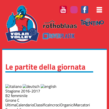
Le partite della giornata
Stagione 2016-2017
B2 femminile
Girone C
Ultima
Calendario
Classifica
Incroci
Organici
Marcatori