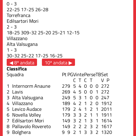
0
-
3
22
-
25
17
-
25
26
-
28
Torrefranca
Edilsartori Mori
2
-
3
18
-
25
309
-
32
25
-
20
25
-
21
12
-
15
Villazzano
Alta Valsugana
1
-
3
30
-
32
25
-
22
17
-
25
16
-
25
◀ 8ª andata
10ª andata ▶
Classifica
Squadra
Pt
PG
Vinte
Perse
TB
Set
C
T
C
T
V
P
1
Internorm Anaune
27
9
5
4
0
0
0
27
2
2
Lavis
26
9
4
5
0
0
1
27
2
3
Alta Valsugana
24
9
5
3
1
0
0
24
7
4
Villazzano
18
9
4
2
1
2
0
19
12
5
Levico Audace
17
9
2
4
1
2
1
20
11
6
Novella Volley
17
9
3
3
2
1
1
19
11
7
Edilsartori Mori
14
9
3
2
1
3
1
16
14
8
Pallavolo Rovereto
14
9
2
2
2
3
2
16
17
9
Bolghera
9
9
2
1
3
3
2
13
20