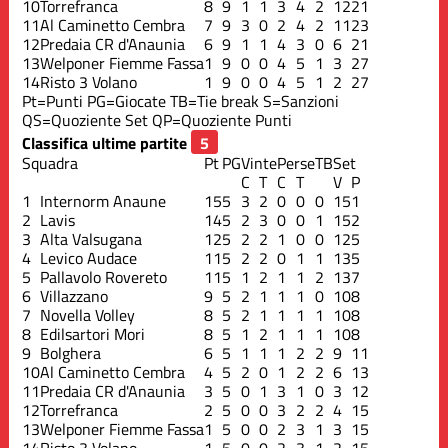
10
Torrefranca
8
9
1
1
3
4
2
12
21
11
Al Caminetto Cembra
7
9
3
0
2
4
2
11
23
12
Predaia CR d'Anaunia
6
9
1
1
4
3
0
6
21
13
Welponer Fiemme Fassa
1
9
0
0
4
5
1
3
27
14
Risto 3 Volano
1
9
0
0
4
5
1
2
27
Pt=Punti
PG=Giocate
TB=Tie break
S=Sanzioni
QS=Quoziente Set
QP=Quoziente Punti
Classifica ultime partite
Squadra
Pt
PG
Vinte
Perse
TB
Set
C
T
C
T
V
P
1
Internorm Anaune
15
5
3
2
0
0
0
15
1
2
Lavis
14
5
2
3
0
0
1
15
2
3
Alta Valsugana
12
5
2
2
1
0
0
12
5
4
Levico Audace
11
5
2
2
0
1
1
13
5
5
Pallavolo Rovereto
11
5
1
2
1
1
2
13
7
6
Villazzano
9
5
2
1
1
1
0
10
8
7
Novella Volley
8
5
2
1
1
1
1
10
8
8
Edilsartori Mori
8
5
1
2
1
1
1
10
8
9
Bolghera
6
5
1
1
1
2
2
9
11
10
Al Caminetto Cembra
4
5
2
0
1
2
2
6
13
11
Predaia CR d'Anaunia
3
5
0
1
3
1
0
3
12
12
Torrefranca
2
5
0
0
3
2
2
4
15
13
Welponer Fiemme Fassa
1
5
0
0
2
3
1
3
15
14
Risto 3 Volano
1
5
0
0
2
3
1
2
15