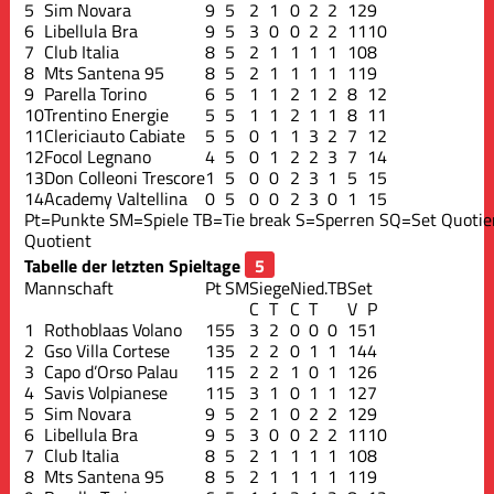
5
Sim Novara
9
5
2
1
0
2
2
12
9
6
Libellula Bra
9
5
3
0
0
2
2
11
10
7
Club Italia
8
5
2
1
1
1
1
10
8
8
Mts Santena 95
8
5
2
1
1
1
1
11
9
9
Parella Torino
6
5
1
1
2
1
2
8
12
10
Trentino Energie
5
5
1
1
2
1
1
8
11
11
Clericiauto Cabiate
5
5
0
1
1
3
2
7
12
12
Focol Legnano
4
5
0
1
2
2
3
7
14
13
Don Colleoni Trescore
1
5
0
0
2
3
1
5
15
14
Academy Valtellina
0
5
0
0
2
3
0
1
15
Pt=Punkte
SM=Spiele
TB=Tie break
S=Sperren
SQ=Set Quotie
Quotient
Tabelle der letzten Spieltage
Mannschaft
Pt
SM
Siege
Nied.
TB
Set
C
T
C
T
V
P
1
Rothoblaas Volano
15
5
3
2
0
0
0
15
1
2
Gso Villa Cortese
13
5
2
2
0
1
1
14
4
3
Capo d’Orso Palau
11
5
2
2
1
0
1
12
6
4
Savis Volpianese
11
5
3
1
0
1
1
12
7
5
Sim Novara
9
5
2
1
0
2
2
12
9
6
Libellula Bra
9
5
3
0
0
2
2
11
10
7
Club Italia
8
5
2
1
1
1
1
10
8
8
Mts Santena 95
8
5
2
1
1
1
1
11
9