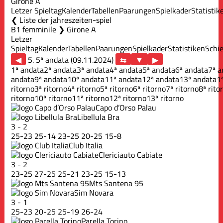
Girone A
Letzer Spieltag
Kalender
Tabellen
Paarungen
Spielkader
Statistik
Liste der jahreszeiten-spiel
B1 femminile ❯ Girone A
Letzer
Spieltag
Kalender
Tabellen
Paarungen
Spielkader
Statistiken
Schie
◀
5. 5ª andata (09.11.2024)
▶
1ª andata
2ª andata
3ª andata
4ª andata
5ª andata
6ª andata
7ª a
andata
9ª andata
10ª andata
11ª andata
12ª andata
13ª andata
1
ritorno
3ª ritorno
4ª ritorno
5ª ritorno
6ª ritorno
7ª ritorno
8ª rito
ritorno
10ª ritorno
11ª ritorno
12ª ritorno
13ª ritorno
Capo d’Orso Palau
Libellula Bra
3
-
2
25
-
23
25
-
14
23
-
25
20
-
25
15
-
8
Club Italia
Clericiauto Cabiate
3
-
2
23
-
25
27
-
25
25
-
21
23
-
25
15
-
13
Mts Santena 95
Sim Novara
3
-
1
25
-
23
20
-
25
25
-
19
26
-
24
Parella Torino