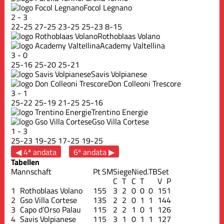
Focol Legnano
2
-
3
22
-
25
27
-
25
23
-
25
25
-
23
8
-
15
Rothoblaas Volano
Academy Valtellina
3
-
0
25
-
16
25
-
20
25
-
21
Savis Volpianese
Don Colleoni Trescore
3
-
1
25
-
22
25
-
19
21
-
25
25
-
16
Trentino Energie
Gso Villa Cortese
1
-
3
25
-
23
19
-
25
17
-
25
19
-
25
◀ 4ª andata
6ª andata ▶
Tabellen
Mannschaft
Pt
SM
Siege
Nied.
TB
Set
C
T
C
T
V
P
1
Rothoblaas Volano
15
5
3
2
0
0
0
15
1
2
Gso Villa Cortese
13
5
2
2
0
1
1
14
4
3
Capo d’Orso Palau
11
5
2
2
1
0
1
12
6
4
Savis Volpianese
11
5
3
1
0
1
1
12
7