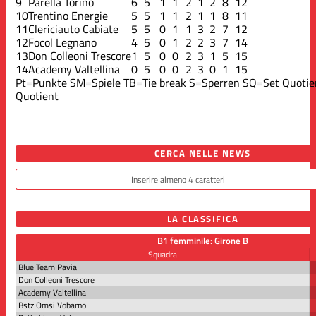
9
Parella Torino
6
5
1
1
2
1
2
8
12
10
Trentino Energie
5
5
1
1
2
1
1
8
11
11
Clericiauto Cabiate
5
5
0
1
1
3
2
7
12
12
Focol Legnano
4
5
0
1
2
2
3
7
14
13
Don Colleoni Trescore
1
5
0
0
2
3
1
5
15
14
Academy Valtellina
0
5
0
0
2
3
0
1
15
Pt=Punkte
SM=Spiele
TB=Tie break
S=Sperren
SQ=Set Quotie
Quotient
CERCA NELLE NEWS
LA CLASSIFICA
B1 femminile: Girone B
Squadra
Blue Team Pavia
Don Colleoni Trescore
Academy Valtellina
Bstz Omsi Vobarno