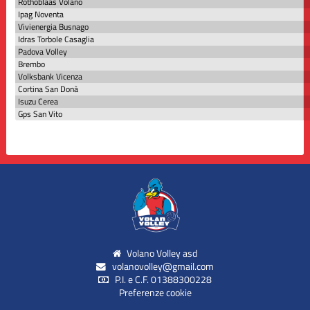
Rothoblaas Volano
Ipag Noventa
Vivienergia Busnago
Idras Torbole Casaglia
Padova Volley
Brembo
Volksbank Vicenza
Cortina San Donà
Isuzu Cerea
Gps San Vito
Volano Volley asd
volanovolley@gmail.com
P.I. e C.F. 01388300228
Preferenze cookie