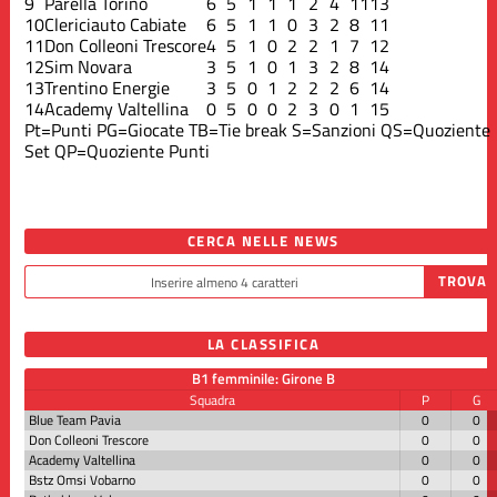
9
Parella Torino
6
5
1
1
1
2
4
11
13
10
Clericiauto Cabiate
6
5
1
1
0
3
2
8
11
11
Don Colleoni Trescore
4
5
1
0
2
2
1
7
12
12
Sim Novara
3
5
1
0
1
3
2
8
14
13
Trentino Energie
3
5
0
1
2
2
2
6
14
14
Academy Valtellina
0
5
0
0
2
3
0
1
15
Pt=Punti
PG=Giocate
TB=Tie break
S=Sanzioni
QS=Quoziente
Set
QP=Quoziente Punti
CERCA NELLE NEWS
LA CLASSIFICA
B1 femminile: Girone B
Squadra
P
G
Blue Team Pavia
0
0
Don Colleoni Trescore
0
0
Academy Valtellina
0
0
Bstz Omsi Vobarno
0
0