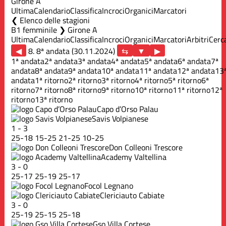
Girone A
Ultima
Calendario
Classifica
Incroci
Organici
Marcatori
Elenco delle stagioni
B1 femminile ❯ Girone A
Ultima
Calendario
Classifica
Incroci
Organici
Marcatori
Arbitri
Cerc
◀
8. 8ª andata (30.11.2024)
▶
1ª andata
2ª andata
3ª andata
4ª andata
5ª andata
6ª andata
7ª
andata
8ª andata
9ª andata
10ª andata
11ª andata
12ª andata
13
andata
1ª ritorno
2ª ritorno
3ª ritorno
4ª ritorno
5ª ritorno
6ª
ritorno
7ª ritorno
8ª ritorno
9ª ritorno
10ª ritorno
11ª ritorno
12ª
ritorno
13ª ritorno
Capo d’Orso Palau
Savis Volpianese
1
-
3
25
-
18
15
-
25
21
-
25
10
-
25
Don Colleoni Trescore
Academy Valtellina
3
-
0
25
-
17
25
-
19
25
-
17
Focol Legnano
Clericiauto Cabiate
3
-
0
25
-
19
25
-
15
25
-
18
Gso Villa Cortese