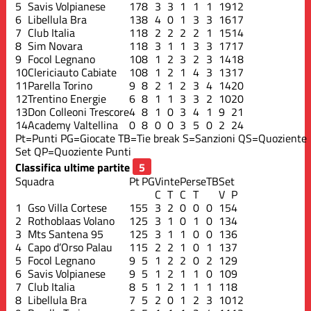
5
Savis Volpianese
17
8
3
3
1
1
1
19
12
6
Libellula Bra
13
8
4
0
1
3
3
16
17
7
Club Italia
11
8
2
2
2
2
1
15
14
8
Sim Novara
11
8
3
1
1
3
3
17
17
9
Focol Legnano
10
8
1
2
3
2
3
14
18
10
Clericiauto Cabiate
10
8
1
2
1
4
3
13
17
11
Parella Torino
9
8
2
1
2
3
4
14
20
12
Trentino Energie
6
8
1
1
3
3
2
10
20
13
Don Colleoni Trescore
4
8
1
0
3
4
1
9
21
14
Academy Valtellina
0
8
0
0
3
5
0
2
24
Pt=Punti
PG=Giocate
TB=Tie break
S=Sanzioni
QS=Quoziente
Set
QP=Quoziente Punti
Classifica ultime partite
Squadra
Pt
PG
Vinte
Perse
TB
Set
C
T
C
T
V
P
1
Gso Villa Cortese
15
5
3
2
0
0
0
15
4
2
Rothoblaas Volano
12
5
3
1
0
1
0
13
4
3
Mts Santena 95
12
5
3
1
1
0
0
13
6
4
Capo d’Orso Palau
11
5
2
2
1
0
1
13
7
5
Focol Legnano
9
5
1
2
2
0
2
12
9
6
Savis Volpianese
9
5
1
2
1
1
0
10
9
7
Club Italia
8
5
1
2
1
1
1
11
8
8
Libellula Bra
7
5
2
0
1
2
3
10
12