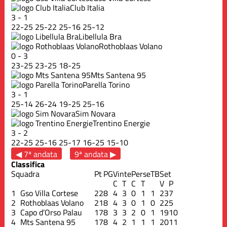
Club Italia
3
-
1
22
-
25
25
-
22
25
-
16
25
-
12
Libellula Bra
Rothoblaas Volano
0
-
3
23
-
25
23
-
25
18
-
25
Mts Santena 95
Parella Torino
3
-
1
25
-
14
26
-
24
19
-
25
25
-
16
Sim Novara
Trentino Energie
3
-
2
22
-
25
25
-
16
25
-
17
16
-
25
15
-
10
◀ 7ª andata
9ª andata ▶
Classifica
Squadra
Pt
PG
Vinte
Perse
TB
Set
C
T
C
T
V
P
1
Gso Villa Cortese
22
8
4
3
0
1
1
23
7
2
Rothoblaas Volano
21
8
4
3
0
1
0
22
5
3
Capo d’Orso Palau
17
8
3
3
2
0
1
19
10
4
Mts Santena 95
17
8
4
2
1
1
1
20
11