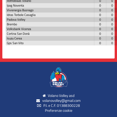
Rothoblaas Volano
0
0
Ipag Noventa
0
0
Vivienergia Busnago
0
0
Idras Torbole Casaglia
0
0
Padova Volley
0
0
Brembo
0
0
Volksbank Vicenza
0
0
Cortina San Donà
0
0
Isuzu Cerea
0
0
Gps San Vito
0
0
Volano Volley asd
volanovolley@gmail.com
P.I. e C.F. 01388300228
Preferenze cookie