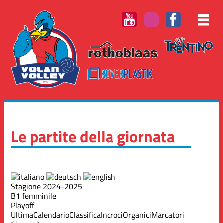
Le partite della giornata
Stagione 2024-2025
B1 femminile
Playoff
Ultima
Calendario
Classifica
Incroci
Organici
Marcatori