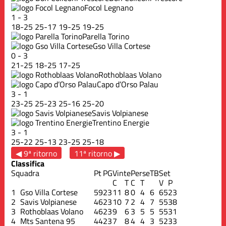
Focol Legnano
1
-
3
18
-
25
25
-
17
19
-
25
19
-
25
Parella Torino
Gso Villa Cortese
0
-
3
21
-
25
18
-
25
17
-
25
Rothoblaas Volano
Capo d’Orso Palau
3
-
1
23
-
25
25
-
23
25
-
16
25
-
20
Savis Volpianese
Trentino Energie
3
-
1
25
-
22
25
-
13
23
-
25
25
-
18
◀ 9ª ritorno
11ª ritorno ▶
Classifica
Squadra
Pt
PG
Vinte
Perse
TB
Set
C
T
C
T
V
P
1
Gso Villa Cortese
59
23
11
8
0
4
6
65
23
2
Savis Volpianese
46
23
10
7
2
4
7
55
38
3
Rothoblaas Volano
46
23
9
6
3
5
5
55
31
4
Mts Santena 95
44
23
7
8
4
4
3
52
33