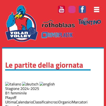
Le partite della giornata
Stagione 2024-2025
B1 femminile
Playoff
Ultima
Calendario
Classifica
Incroci
Organici
Marcatori