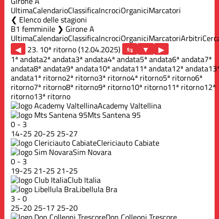
Girone A
Ultima
Calendario
Classifica
Incroci
Organici
Marcatori
Elenco delle stagioni
B1 femminile ❯ Girone A
Ultima
Calendario
Classifica
Incroci
Organici
Marcatori
Arbitri
Cerc
◀
23. 10ª ritorno (12.04.2025)
▶
1ª andata
2ª andata
3ª andata
4ª andata
5ª andata
6ª andata
7ª
andata
8ª andata
9ª andata
10ª andata
11ª andata
12ª andata
13
andata
1ª ritorno
2ª ritorno
3ª ritorno
4ª ritorno
5ª ritorno
6ª
ritorno
7ª ritorno
8ª ritorno
9ª ritorno
10ª ritorno
11ª ritorno
12ª
ritorno
13ª ritorno
Academy Valtellina
Mts Santena 95
0
-
3
14
-
25
20
-
25
25
-
27
Clericiauto Cabiate
Sim Novara
0
-
3
19
-
25
21
-
25
21
-
25
Club Italia
Libellula Bra
3
-
0
25
-
20
25
-
17
25
-
20
Don Colleoni Trescore