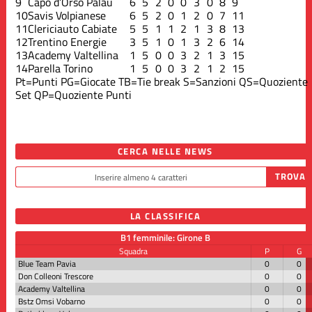
9
Capo d’Orso Palau
6
5
2
0
0
3
0
8
9
10
Savis Volpianese
6
5
2
0
1
2
0
7
11
11
Clericiauto Cabiate
5
5
1
1
2
1
3
8
13
12
Trentino Energie
3
5
1
0
1
3
2
6
14
13
Academy Valtellina
1
5
0
0
3
2
1
3
15
14
Parella Torino
1
5
0
0
3
2
1
2
15
Pt=Punti
PG=Giocate
TB=Tie break
S=Sanzioni
QS=Quoziente
Set
QP=Quoziente Punti
CERCA NELLE NEWS
LA CLASSIFICA
B1 femminile: Girone B
Squadra
P
G
Blue Team Pavia
0
0
Don Colleoni Trescore
0
0
Academy Valtellina
0
0
Bstz Omsi Vobarno
0
0