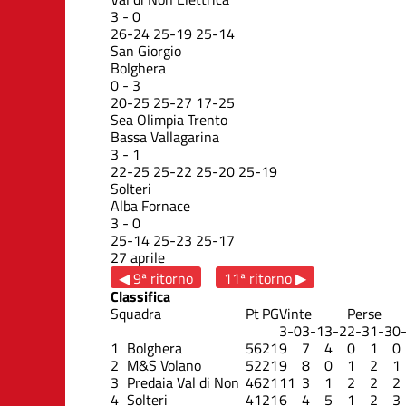
3
-
0
26
-
24
25
-
19
25
-
14
San Giorgio
Bolghera
0
-
3
20
-
25
25
-
27
17
-
25
Sea Olimpia Trento
Bassa Vallagarina
3
-
1
22
-
25
25
-
22
25
-
20
25
-
19
Solteri
Alba Fornace
3
-
0
25
-
14
25
-
23
25
-
17
27 aprile
◀ 9ª ritorno
11ª ritorno ▶
Classifica
Squadra
Pt
PG
Vinte
Perse
3-0
3-1
3-2
2-3
1-3
0
1
Bolghera
56
21
9
7
4
0
1
0
2
M&S Volano
52
21
9
8
0
1
2
1
3
Predaia Val di Non
46
21
11
3
1
2
2
2
4
Solteri
41
21
6
4
5
1
2
3