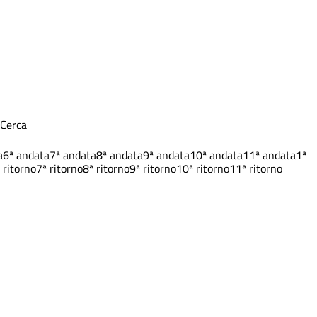
Cerca
a
6ª andata
7ª andata
8ª andata
9ª andata
10ª andata
11ª andata
1ª
 ritorno
7ª ritorno
8ª ritorno
9ª ritorno
10ª ritorno
11ª ritorno