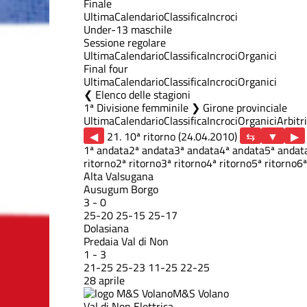
Finale
Ultima
Calendario
Classifica
Incroci
Under-13 maschile
Sessione regolare
Ultima
Calendario
Classifica
Incroci
Organici
Final four
Ultima
Calendario
Classifica
Incroci
Organici
Elenco delle stagioni
1ª Divisione femminile ❯ Girone provinciale
Ultima
Calendario
Classifica
Incroci
Organici
Arbitri
◀
21. 10ª ritorno (24.04.2010)
▶
1ª andata
2ª andata
3ª andata
4ª andata
5ª andat
ritorno
2ª ritorno
3ª ritorno
4ª ritorno
5ª ritorno
6ª
Alta Valsugana
Ausugum Borgo
3
-
0
25
-
20
25
-
15
25
-
17
Dolasiana
Predaia Val di Non
1
-
3
21
-
25
25
-
23
11
-
25
22
-
25
28 aprile
M&S Volano
Val di Non Elettrica