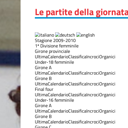
Le partite della giornat
Stagione 2009-2010
1ª Divisione femminile
Girone provinciale
Ultima
Calendario
Classifica
Incroci
Organici
Under-18 femminile
Girone A
Ultima
Calendario
Classifica
Incroci
Organici
Girone B
Ultima
Calendario
Classifica
Incroci
Organici
Final four
Ultima
Calendario
Classifica
Incroci
Organici
Under-16 femminile
Girone A
Ultima
Calendario
Classifica
Incroci
Organici
Girone B
Ultima
Calendario
Classifica
Incroci
Organici
Girone C