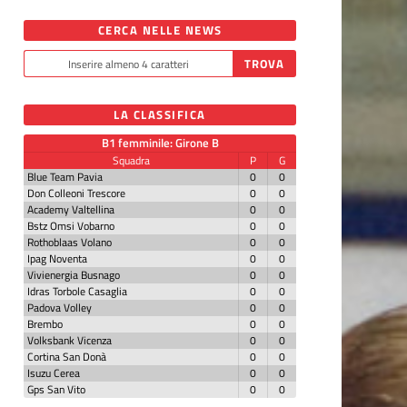
CERCA NELLE NEWS
LA CLASSIFICA
B1 femminile: Girone B
Squadra
P
G
Blue Team Pavia
0
0
Don Colleoni Trescore
0
0
Academy Valtellina
0
0
Bstz Omsi Vobarno
0
0
Rothoblaas Volano
0
0
Ipag Noventa
0
0
Vivienergia Busnago
0
0
Idras Torbole Casaglia
0
0
Padova Volley
0
0
Brembo
0
0
Volksbank Vicenza
0
0
Cortina San Donà
0
0
Isuzu Cerea
0
0
Gps San Vito
0
0