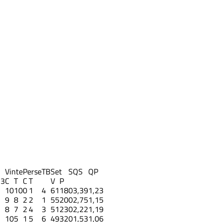
Vinte
Perse
TB
Set
S
QS
QP
-3
C
T
C
T
V
P
10
10
0
1
4
61
18
0
3,39
1,23
9
8
2
2
1
55
20
0
2,75
1,15
8
7
2
4
3
51
23
0
2,22
1,19
10
5
1
5
6
49
32
0
1,53
1,06