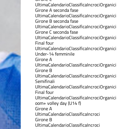
Ultima
Calendario
Classifica
Incroci
Organici
Girone A seconda fase
Ultima
Calendario
Classifica
Incroci
Organici
Girone B seconda fase
Ultima
Calendario
Classifica
Incroci
Organici
Girone C seconda fase
Ultima
Calendario
Classifica
Incroci
Organici
Final four
Ultima
Calendario
Classifica
Incroci
Organici
Under-14 femminile
Girone A
Ultima
Calendario
Classifica
Incroci
Organici
Girone B
Ultima
Calendario
Classifica
Incroci
Organici
Semifinali
Ultima
Calendario
Classifica
Incroci
Organici
Final four
Ultima
Calendario
Classifica
Incroci
Organici
oom+ volley day (U14 f)
Girone A
Ultima
Calendario
Classifica
Incroci
Girone B
Ultima
Calendario
Classifica
Incroci