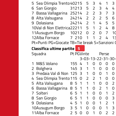
5
Sea Olimpia Trento
40
21
5
5
3
4
1
3
6
San Giorgio
31
21
3
5
2
3
4
4
7
Bassa Vallagarina
25
21
4
2
2
3
7
3
8
Alta Valsugana
24
21
4
2
2
2
5
6
9
Dolasiana
24
21
4
2
1
4
5
5
10
Val di Non Elettrica
22
21
1
5
1
2
4
8
11
Ausugum Borgo
10
21
2
0
2
0
7
1
12
Alba Fornace
7
21
0
1
1
2
4
1
Pt=Punti
PG=Giocate
TB=Tie break
S=Sanzioni
Classifica ultime partite
Squadra
Pt
PG
Vinte
Perse
3-0
3-1
3-2
2-3
1-3
0
1
M&S Volano
15
5
4
1
0
0
0
0
2
Bolghera
14
5
3
1
1
0
0
0
3
Predaia Val di Non
12
5
3
1
0
0
1
0
4
Sea Olimpia Trento
11
5
0
2
2
1
0
0
5
Alta Valsugana
8
5
1
1
1
0
0
2
6
Bassa Vallagarina
8
5
1
1
0
2
1
0
7
Solteri
6
5
1
1
0
0
1
2
8
San Giorgio
6
5
1
1
0
0
0
3
9
Dolasiana
4
5
1
0
0
1
2
1
10
Ausugum Borgo
3
5
1
0
0
0
1
3
11
Alba Fornace
2
5
0
0
1
0
2
2