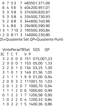
6
7
5
3
7
48
35
0
1,37
1,06
6
4
5
6
5
40
42
0
0,95
1,01
5
3
5
8
5
37
45
0
0,82
0,97
5
3
5
8
4
33
45
0
0,73
0,93
5
2
6
8
5
34
46
0
0,74
0,96
3
4
8
6
3
29
49
0
0,59
0,90
0
3
1
7
10
2
19
55
0
0,35
0,84
3
2
0
8
11
3
14
60
0
0,23
0,80
QS=Quoziente Set
QP=Quoziente Punti
Vinte
Perse
TB
Set
S
QS
QP
-3
C
T
C
T
V
P
3
2
0
0
0
15
1
0
15,00
1,23
2
3
0
0
1
15
3
0
5,00
1,33
2
2
0
1
0
13
4
0
3,25
1,30
3
1
0
1
3
14
9
0
1,56
1,05
2
1
1
1
1
9
9
0
1,00
0,94
2
0
0
3
2
11
10
0
1,10
1,03
2
0
1
2
0
7
10
0
0,70
0,94
1
1
1
2
0
6
10
0
0,60
0,99
0
1
2
2
1
7
12
0
0,58
0,90
1
0
2
2
0
4
12
0
0,33
0,84
1
0
2
2
1
5
14
0
0,36
0,86