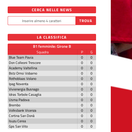
CERCA NELLE NEWS
LA CLASSIFICA
B1 femminile: Girone B
Squadra
P
G
Blue Team Pavia
0
0
Don Colleoni Trescore
0
0
Academy Valtellina
0
0
Bstz Omsi Vobarno
0
0
Rothoblaas Volano
0
0
Ipag Noventa
0
0
Vivienergia Busnago
0
0
Idras Torbole Casaglia
0
0
Usma Padova
0
0
Brembo
0
0
Volksbank Vicenza
0
0
Cortina San Donà
0
0
Isuzu Cerea
0
0
Gps San Vito
0
0