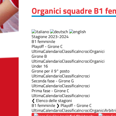
Organici squadre B1 fe
Stagione 2023-2024
B1 femminile
Playoff - Girone C
Ultima
Calendario
Classifica
Incroci
Organici
Girone B
Ultima
Calendario
Classifica
Incroci
Organici
Under 16
Girone per il 9° posto
Ultima
Calendario
Classifica
Incroci
Seconda fase - Girone G
Ultima
Calendario
Classifica
Incroci
Prima fase - Girone C
Ultima
Calendario
Classifica
Incroci
Elenco delle stagioni
B1 femminile ❯ Playoff - Girone C
Ultima
Calendario
Classifica
Incroci
Organici
Arbitri