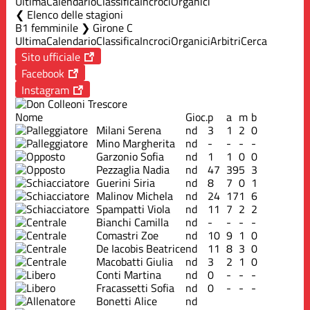
Ultima
Calendario
Classifica
Incroci
Organici
Elenco delle stagioni
B1 femminile ❯ Girone C
Ultima
Calendario
Classifica
Incroci
Organici
Arbitri
Cerca
Sito ufficiale
Facebook
Instagram
Nome
Gioc.
p
a
m
b
Milani Serena
nd
3
1
2
0
Mino Margherita
nd
-
-
-
-
Garzonio Sofia
nd
1
1
0
0
Pezzaglia Nadia
nd
47
39
5
3
Guerini Siria
nd
8
7
0
1
Malinov Michela
nd
24
17
1
6
Spampatti Viola
nd
11
7
2
2
Bianchi Camilla
nd
-
-
-
-
Comastri Zoe
nd
10
9
1
0
De Iacobis Beatrice
nd
11
8
3
0
Macobatti Giulia
nd
3
2
1
0
Conti Martina
nd
0
-
-
-
Fracassetti Sofia
nd
0
-
-
-
Bonetti Alice
nd