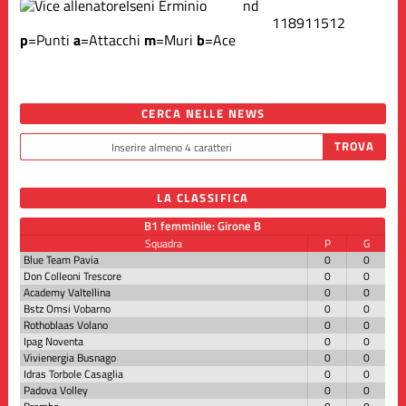
Iseni Erminio
nd
118
91
15
12
p
=Punti
a
=Attacchi
m
=Muri
b
=Ace
CERCA NELLE NEWS
LA CLASSIFICA
B1 femminile: Girone B
Squadra
P
G
Blue Team Pavia
0
0
Don Colleoni Trescore
0
0
Academy Valtellina
0
0
Bstz Omsi Vobarno
0
0
Rothoblaas Volano
0
0
Ipag Noventa
0
0
Vivienergia Busnago
0
0
Idras Torbole Casaglia
0
0
Padova Volley
0
0