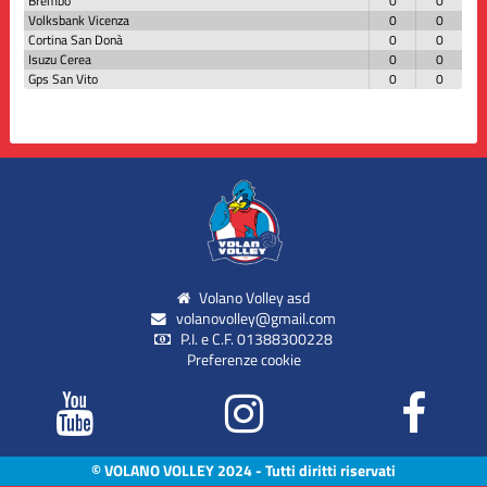
Brembo
0
0
Volksbank Vicenza
0
0
Cortina San Donà
0
0
Isuzu Cerea
0
0
Gps San Vito
0
0
Volano Volley asd
volanovolley@gmail.com
P.I. e C.F. 01388300228
Preferenze cookie
© VOLANO VOLLEY 2024 - Tutti diritti riservati