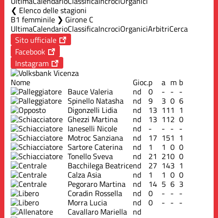
Ultima
Calendario
Classifica
Incroci
Organici
Elenco delle stagioni
B1 femminile ❯ Girone C
Ultima
Calendario
Classifica
Incroci
Organici
Arbitri
Cerca
Sito ufficiale
Facebook
Instagram
Nome
Gioc.
p
a
m
b
Bauce Valeria
nd
0
-
-
-
Spinello Natasha
nd
9
3
0
6
Digonzelli Lidia
nd
13
11
1
1
Ghezzi Martina
nd
13
11
2
0
Ianeselli Nicole
nd
-
-
-
-
Motroc Sanziana
nd
17
15
1
1
Sartore Caterina
nd
1
1
0
0
Tonello Sveva
nd
21
21
0
0
Bacchilega Beatrice
nd
27
14
3
1
Calza Asia
nd
1
1
0
0
Pegoraro Martina
nd
14
5
6
3
Coradin Rossella
nd
0
-
-
-
Morra Lucia
nd
0
-
-
-
Cavallaro Mariella
nd