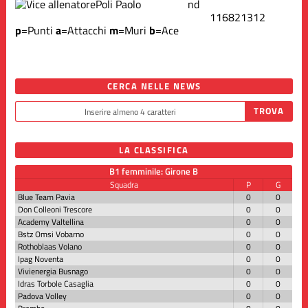
Poli Paolo
nd
116
82
13
12
p
=Punti
a
=Attacchi
m
=Muri
b
=Ace
CERCA NELLE NEWS
LA CLASSIFICA
B1 femminile: Girone B
Squadra
P
G
Blue Team Pavia
0
0
Don Colleoni Trescore
0
0
Academy Valtellina
0
0
Bstz Omsi Vobarno
0
0
Rothoblaas Volano
0
0
Ipag Noventa
0
0
Vivienergia Busnago
0
0
Idras Torbole Casaglia
0
0
Padova Volley
0
0