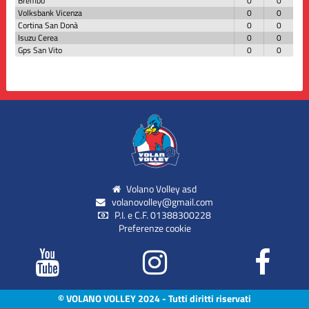
Brembo
0
0
Volksbank Vicenza
0
0
Cortina San Donà
0
0
Isuzu Cerea
0
0
Gps San Vito
0
0
Volano Volley asd
volanovolley@gmail.com
P.I. e C.F. 01388300228
Preferenze cookie
© VOLANO VOLLEY 2024 - Tutti diritti riservati