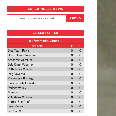
CERCA NELLE NEWS
LA CLASSIFICA
B1 femminile: Girone B
Squadra
P
G
Blue Team Pavia
0
0
Don Colleoni Trescore
0
0
Academy Valtellina
0
0
Bstz Omsi Vobarno
0
0
Rothoblaas Volano
0
0
Ipag Noventa
0
0
Vivienergia Busnago
0
0
Idras Torbole Casaglia
0
0
Padova Volley
0
0
Brembo
0
0
Volksbank Vicenza
0
0
Cortina San Donà
0
0
Isuzu Cerea
0
0
Gps San Vito
0
0