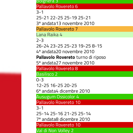
Bolghera
3
Pallavolo Rovereto
6
3
-
1
25
-
21
22
-
25
25
-
19
25
-
21
3ª andata
13 novembre 2010
Pallavolo Rovereto
7
Lana Raika
4
2
-
3
26
-
24
23
-
25
25
-
23
19
-
25
8
-
15
4ª andata
20 novembre 2010
Pallavolo Rovereto
turno di riposo
5ª andata
27 novembre 2010
Pallavolo Rovereto
8
Basilisco
2
0
-
3
12
-
25
16
-
25
20
-
25
6ª andata
4 dicembre 2010
Ausugum Ossicolor
4
Pallavolo Rovereto
10
3
-
1
25
-
14
25
-
16
21
-
25
25
-
14
7ª andata
8 dicembre 2010
Pallavolo Rovereto
10
Val di Non Volley
2