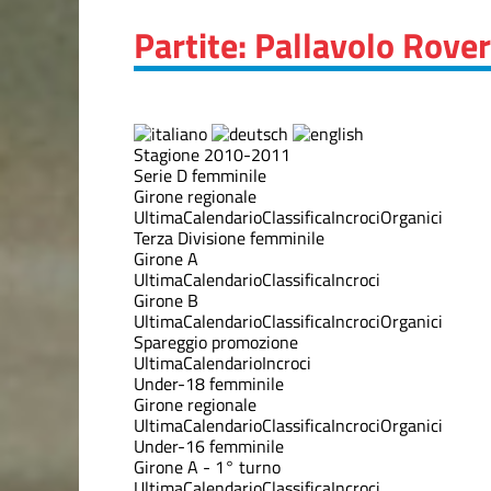
Partite: Pallavolo Rove
Stagione 2010-2011
Serie D femminile
Girone regionale
Ultima
Calendario
Classifica
Incroci
Organici
Terza Divisione femminile
Girone A
Ultima
Calendario
Classifica
Incroci
Girone B
Ultima
Calendario
Classifica
Incroci
Organici
Spareggio promozione
Ultima
Calendario
Incroci
Under-18 femminile
Girone regionale
Ultima
Calendario
Classifica
Incroci
Organici
Under-16 femminile
Girone A - 1° turno
Ultima
Calendario
Classifica
Incroci