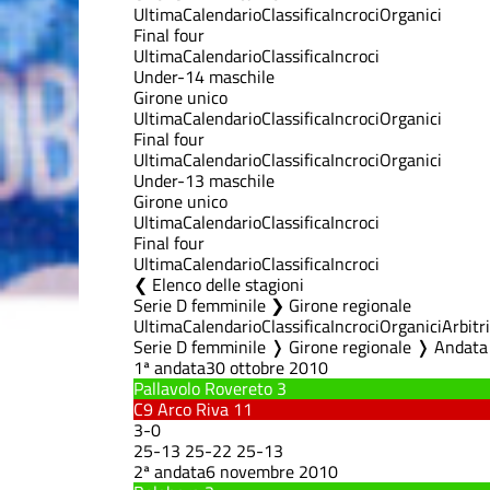
Ultima
Calendario
Classifica
Incroci
Organici
Final four
Ultima
Calendario
Classifica
Incroci
Under-14 maschile
Girone unico
Ultima
Calendario
Classifica
Incroci
Organici
Final four
Ultima
Calendario
Classifica
Incroci
Organici
Under-13 maschile
Girone unico
Ultima
Calendario
Classifica
Incroci
Final four
Ultima
Calendario
Classifica
Incroci
Elenco delle stagioni
Serie D femminile ❯ Girone regionale
Ultima
Calendario
Classifica
Incroci
Organici
Arbitri
Serie D femminile ❭ Girone regionale ❭ Andata
1ª andata
30 ottobre 2010
Pallavolo Rovereto
3
C9 Arco Riva
11
3
-
0
25
-
13
25
-
22
25
-
13
2ª andata
6 novembre 2010