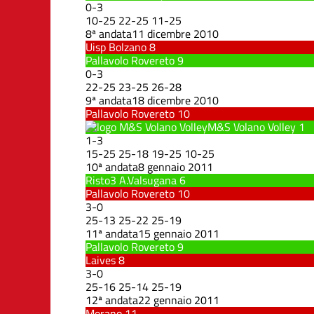
0
-
3
10
-
25
22
-
25
11
-
25
8ª andata
11 dicembre 2010
Uisp Bolzano
8
Pallavolo Rovereto
9
0
-
3
22
-
25
23
-
25
26
-
28
9ª andata
18 dicembre 2010
Pallavolo Rovereto
10
M&S Volano Volley
1
1
-
3
15
-
25
25
-
18
19
-
25
10
-
25
10ª andata
8 gennaio 2011
Risto3 A.Valsugana
6
Pallavolo Rovereto
10
3
-
0
25
-
13
25
-
22
25
-
19
11ª andata
15 gennaio 2011
Pallavolo Rovereto
9
Laives
8
3
-
0
25
-
16
25
-
14
25
-
19
12ª andata
22 gennaio 2011
Merano
11