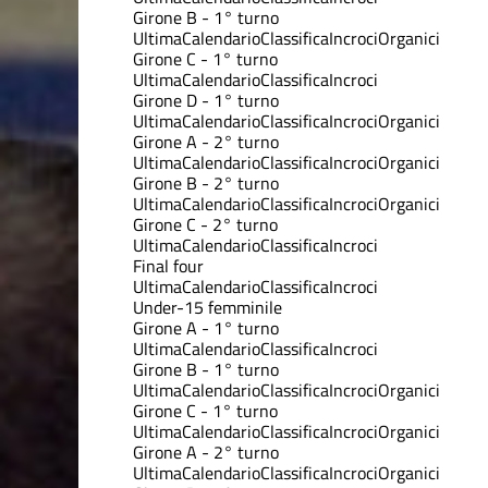
Girone B - 1° turno
Ultima
Calendario
Classifica
Incroci
Organici
Girone C - 1° turno
Ultima
Calendario
Classifica
Incroci
Girone D - 1° turno
Ultima
Calendario
Classifica
Incroci
Organici
Girone A - 2° turno
Ultima
Calendario
Classifica
Incroci
Organici
Girone B - 2° turno
Ultima
Calendario
Classifica
Incroci
Organici
Girone C - 2° turno
Ultima
Calendario
Classifica
Incroci
Final four
Ultima
Calendario
Classifica
Incroci
Under-15 femminile
Girone A - 1° turno
Ultima
Calendario
Classifica
Incroci
Girone B - 1° turno
Ultima
Calendario
Classifica
Incroci
Organici
Girone C - 1° turno
Ultima
Calendario
Classifica
Incroci
Organici
Girone A - 2° turno
Ultima
Calendario
Classifica
Incroci
Organici