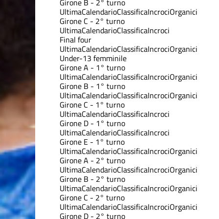
Girone B - 2° turno
Ultima
Calendario
Classifica
Incroci
Organici
Girone C - 2° turno
Ultima
Calendario
Classifica
Incroci
Final four
Ultima
Calendario
Classifica
Incroci
Organici
Under-13 femminile
Girone A - 1° turno
Ultima
Calendario
Classifica
Incroci
Organici
Girone B - 1° turno
Ultima
Calendario
Classifica
Incroci
Organici
Girone C - 1° turno
Ultima
Calendario
Classifica
Incroci
Girone D - 1° turno
Ultima
Calendario
Classifica
Incroci
Girone E - 1° turno
Ultima
Calendario
Classifica
Incroci
Organici
Girone A - 2° turno
Ultima
Calendario
Classifica
Incroci
Organici
Girone B - 2° turno
Ultima
Calendario
Classifica
Incroci
Organici
Girone C - 2° turno
Ultima
Calendario
Classifica
Incroci
Organici
Girone D - 2° turno