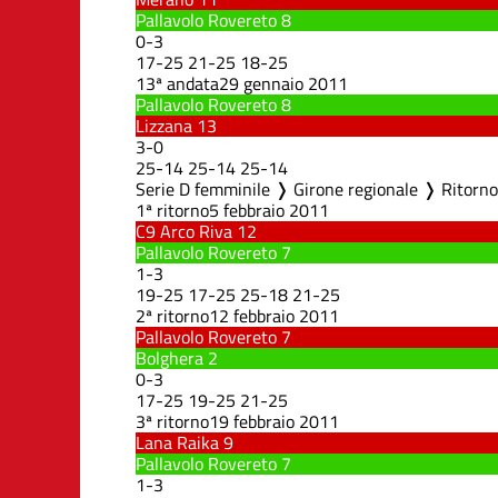
Pallavolo Rovereto
8
0
-
3
17
-
25
21
-
25
18
-
25
13ª andata
29 gennaio 2011
Pallavolo Rovereto
8
Lizzana
13
3
-
0
25
-
14
25
-
14
25
-
14
Serie D femminile ❭ Girone regionale ❭ Ritorno
1ª ritorno
5 febbraio 2011
C9 Arco Riva
12
Pallavolo Rovereto
7
1
-
3
19
-
25
17
-
25
25
-
18
21
-
25
2ª ritorno
12 febbraio 2011
Pallavolo Rovereto
7
Bolghera
2
0
-
3
17
-
25
19
-
25
21
-
25
3ª ritorno
19 febbraio 2011
Lana Raika
9
Pallavolo Rovereto
7
1
-
3