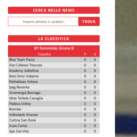
CERCA NELLE NEWS
LA CLASSIFICA
B1 femminile: Girone B
Squadra
P
G
Blue Team Pavia
0
0
Don Colleoni Trescore
0
0
Academy Valtellina
0
0
Bstz Omsi Vobarno
0
0
Rothoblaas Volano
0
0
Ipag Noventa
0
0
Vivienergia Busnago
0
0
Idras Torbole Casaglia
0
0
Padova Volley
0
0
Brembo
0
0
Volksbank Vicenza
0
0
Cortina San Donà
0
0
Isuzu Cerea
0
0
Gps San Vito
0
0