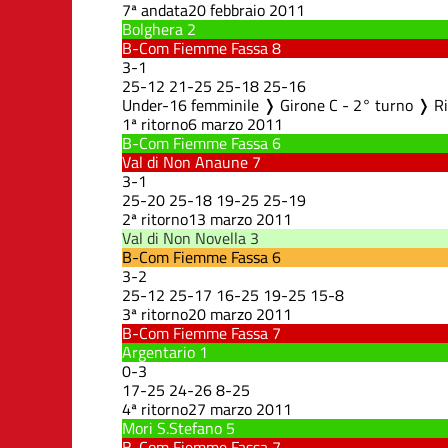
7ª andata
20 febbraio 2011
Bolghera
2
B-Com Fiemme Fassa
8
3
-
1
25
-
12
21
-
25
25
-
18
25
-
16
Under-16 femminile ❭ Girone C - 2° turno ❭ R
1ª ritorno
6 marzo 2011
B-Com Fiemme Fassa
6
Val di Non Anaune
7
3
-
1
25
-
20
25
-
18
19
-
25
25
-
19
2ª ritorno
13 marzo 2011
Val di Non Novella
3
B-Com Fiemme Fassa
6
3
-
2
25
-
12
25
-
17
16
-
25
19
-
25
15
-
8
3ª ritorno
20 marzo 2011
B-Com Fiemme Fassa
7
Argentario
1
0
-
3
17
-
25
24
-
26
8
-
25
4ª ritorno
27 marzo 2011
Mori S.Stefano
5
B-Com Fiemme Fassa
7