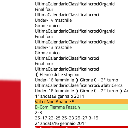
Ultima
Calendario
Classifica
Incroci
Organici
Final four
Ultima
Calendario
Classifica
Incroci
Under-14 maschile
Girone unico
Ultima
Calendario
Classifica
Incroci
Organici
Final four
Ultima
Calendario
Classifica
Incroci
Organici
Under-13 maschile
Girone unico
Ultima
Calendario
Classifica
Incroci
Final four
Ultima
Calendario
Classifica
Incroci
Elenco delle stagioni
Under-16 femminile ❯ Girone C - 2° turno
Ultima
Calendario
Classifica
Incroci
Arbitri
Cerca
Under-16 femminile ❭ Girone C - 2° turno ❭ A
1ª andata
9 gennaio 2011
Val di Non Anaune
5
B-Com Fiemme Fassa
4
2
-
3
25
-
17
22
-
25
25
-
23
25
-
27
3
-
15
2ª andata
16 gennaio 2011