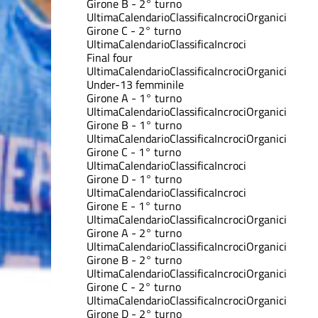
Girone B - 2° turno
Ultima
Calendario
Classifica
Incroci
Organici
Girone C - 2° turno
Ultima
Calendario
Classifica
Incroci
Final four
Ultima
Calendario
Classifica
Incroci
Organici
Under-13 femminile
Girone A - 1° turno
Ultima
Calendario
Classifica
Incroci
Organici
Girone B - 1° turno
Ultima
Calendario
Classifica
Incroci
Organici
Girone C - 1° turno
Ultima
Calendario
Classifica
Incroci
Girone D - 1° turno
Ultima
Calendario
Classifica
Incroci
Girone E - 1° turno
Ultima
Calendario
Classifica
Incroci
Organici
Girone A - 2° turno
Ultima
Calendario
Classifica
Incroci
Organici
Girone B - 2° turno
Ultima
Calendario
Classifica
Incroci
Organici
Girone C - 2° turno
Ultima
Calendario
Classifica
Incroci
Organici
Girone D - 2° turno