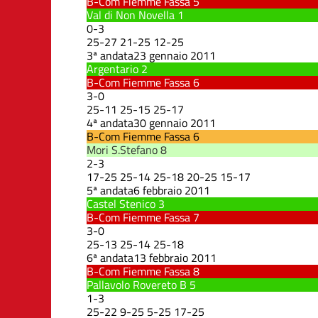
B-Com Fiemme Fassa
5
Val di Non Novella
1
0
-
3
25
-
27
21
-
25
12
-
25
3ª andata
23 gennaio 2011
Argentario
2
B-Com Fiemme Fassa
6
3
-
0
25
-
11
25
-
15
25
-
17
4ª andata
30 gennaio 2011
B-Com Fiemme Fassa
6
Mori S.Stefano
8
2
-
3
17
-
25
25
-
14
25
-
18
20
-
25
15
-
17
5ª andata
6 febbraio 2011
Castel Stenico
3
B-Com Fiemme Fassa
7
3
-
0
25
-
13
25
-
14
25
-
18
6ª andata
13 febbraio 2011
B-Com Fiemme Fassa
8
Pallavolo Rovereto B
5
1
-
3
25
-
22
9
-
25
5
-
25
17
-
25