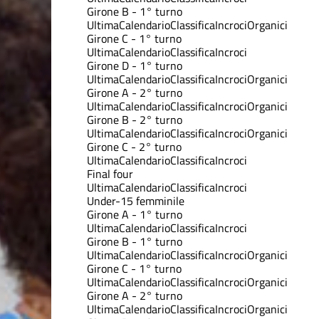
Girone B - 1° turno
Ultima
Calendario
Classifica
Incroci
Organici
Girone C - 1° turno
Ultima
Calendario
Classifica
Incroci
Girone D - 1° turno
Ultima
Calendario
Classifica
Incroci
Organici
Girone A - 2° turno
Ultima
Calendario
Classifica
Incroci
Organici
Girone B - 2° turno
Ultima
Calendario
Classifica
Incroci
Organici
Girone C - 2° turno
Ultima
Calendario
Classifica
Incroci
Final four
Ultima
Calendario
Classifica
Incroci
Under-15 femminile
Girone A - 1° turno
Ultima
Calendario
Classifica
Incroci
Girone B - 1° turno
Ultima
Calendario
Classifica
Incroci
Organici
Girone C - 1° turno
Ultima
Calendario
Classifica
Incroci
Organici
Girone A - 2° turno
Ultima
Calendario
Classifica
Incroci
Organici