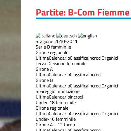
Partite: B-Com Fiemme
Stagione 2010-2011
Serie D femminile
Girone regionale
Ultima
Calendario
Classifica
Incroci
Organici
Terza Divisione femminile
Girone A
Ultima
Calendario
Classifica
Incroci
Girone B
Ultima
Calendario
Classifica
Incroci
Organici
Spareggio promozione
Ultima
Calendario
Incroci
Under-18 femminile
Girone regionale
Ultima
Calendario
Classifica
Incroci
Organici
Under-16 femminile
Girone A - 1° turno
Ultima
Calendario
Classifica
Incroci