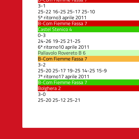
3
-
1
25
-
22
16
-
25
25
-
17
25
-
10
5ª ritorno
3 aprile 2011
B-Com Fiemme Fassa
7
Castel Stenico
4
0
-
3
24
-
26
19
-
25
21
-
25
6ª ritorno
10 aprile 2011
Pallavolo Rovereto B
6
B-Com Fiemme Fassa
7
3
-
2
25
-
20
25
-
17
19
-
25
14
-
25
15
-
9
7ª ritorno
17 aprile 2011
B-Com Fiemme Fassa
7
Bolghera
2
3
-
0
25
-
20
25
-
12
25
-
21