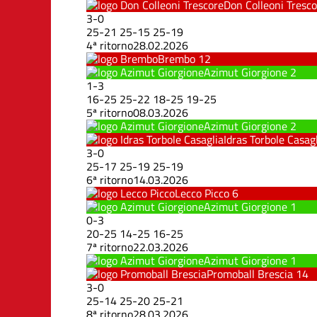
Don Colleoni Tresc
3
-
0
25
-
21
25
-
15
25
-
19
4ª ritorno
28.02.2026
Brembo
12
Azimut Giorgione
2
1
-
3
16
-
25
25
-
22
18
-
25
19
-
25
5ª ritorno
08.03.2026
Azimut Giorgione
2
Idras Torbole Casag
3
-
0
25
-
17
25
-
19
25
-
19
6ª ritorno
14.03.2026
Lecco Picco
6
Azimut Giorgione
1
0
-
3
20
-
25
14
-
25
16
-
25
7ª ritorno
22.03.2026
Azimut Giorgione
1
Promoball Brescia
14
3
-
0
25
-
14
25
-
20
25
-
21
8ª ritorno
28.03.2026