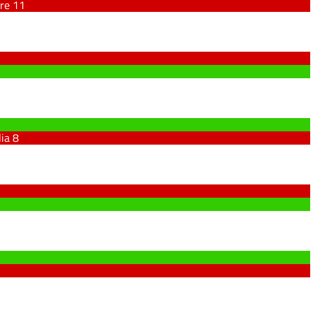
ore
11
lia
8