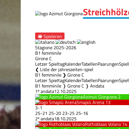
Streichhölz
Spieleren
Stagione 2025-2026
B1 femminile
Girone C
Letzer Spieltag
Kalender
Tabellen
Paarungen
Spie
Liste der jahreszeiten-spiel
B1 femminile ❯ Girone C
Letzer Spieltag
Kalender
Tabellen
Paarungen
Spie
B1 femminile ❭ Girone C ❭ Andata
1ª andata
12.10.2025
Azimut Giorgione
2
Smapiù Arena
13
3
-
1
25
-
21
25
-
20
23
-
25
25
-
16
2ª andata
18.10.2025
Rothoblaas Volano
14