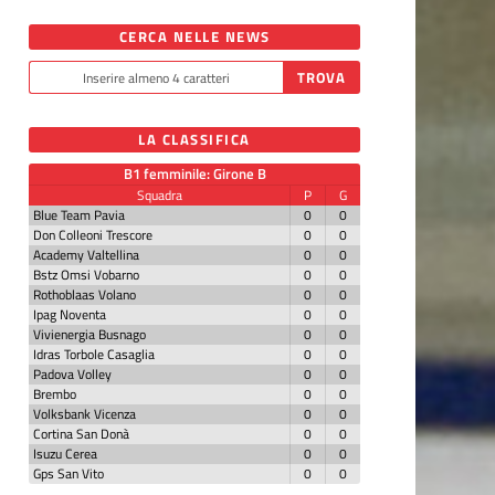
CERCA NELLE NEWS
LA CLASSIFICA
B1 femminile: Girone B
Squadra
P
G
Blue Team Pavia
0
0
Don Colleoni Trescore
0
0
Academy Valtellina
0
0
Bstz Omsi Vobarno
0
0
Rothoblaas Volano
0
0
Ipag Noventa
0
0
Vivienergia Busnago
0
0
Idras Torbole Casaglia
0
0
Padova Volley
0
0
Brembo
0
0
Volksbank Vicenza
0
0
Cortina San Donà
0
0
Isuzu Cerea
0
0
Gps San Vito
0
0