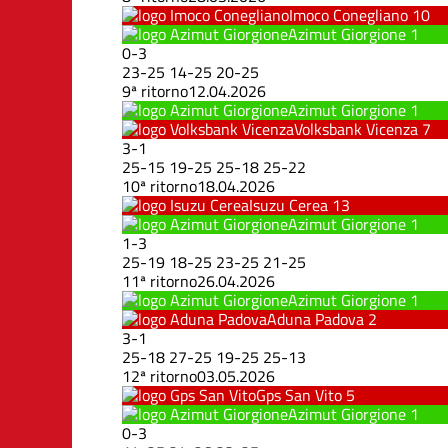
Imoco Conegliano
10
Azimut Giorgione
1
0
-
3
23
-
25
14
-
25
20
-
25
9ª ritorno
12.04.2026
Azimut Giorgione
1
Volksbank Vicenza
7
3
-
1
25
-
15
19
-
25
25
-
18
25
-
22
10ª ritorno
18.04.2026
Isuzu Cerea
13
Azimut Giorgione
1
1
-
3
25
-
19
18
-
25
23
-
25
21
-
25
11ª ritorno
26.04.2026
Azimut Giorgione
1
Aduna Padova
2
3
-
1
25
-
18
27
-
25
19
-
25
25
-
13
12ª ritorno
03.05.2026
Gps San Vito
5
Azimut Giorgione
1
0
-
3