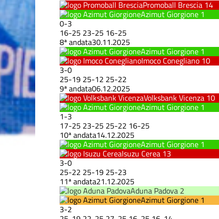
Promoball Brescia
14
Azimut Giorgione
1
0
-
3
16
-
25
23
-
25
16
-
25
8ª andata
30.11.2025
Azimut Giorgione
1
Imoco Conegliano
10
3
-
0
25
-
19
25
-
12
25
-
22
9ª andata
06.12.2025
Volksbank Vicenza
10
Azimut Giorgione
1
1
-
3
17
-
25
23
-
25
25
-
22
16
-
25
10ª andata
14.12.2025
Azimut Giorgione
1
Isuzu Cerea
13
3
-
0
25
-
22
25
-
19
25
-
23
11ª andata
21.12.2025
Aduna Padova
2
Azimut Giorgione
1
3
-
2
25
-
19
22
-
25
27
-
25
16
-
25
16
-
14