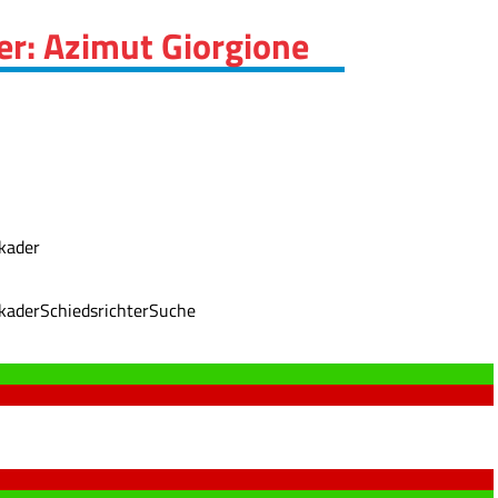
er: Azimut Giorgione
lkader
lkader
Schiedsrichter
Suche