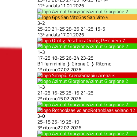
12ª andata
11.01.2026
Azimut Giorgione
2
Gps San Vito
4
3
-
2
25
-
20
21
-
25
28
-
26
21
-
25
15
-
5
13ª andata
17.01.2026
Orotig Peschiera
7
Azimut Giorgione
2
1
-
3
17
-
25
18
-
25
26
-
24
23
-
25
B1 femminile ❭ Girone C ❭ Ritorno
1ª ritorno
07.02.2026
Smapiù Arena
3
Azimut Giorgione
2
1
-
3
21
-
25
16
-
25
25
-
16
21
-
25
2ª ritorno
15.02.2026
Azimut Giorgione
2
Rothoblaas Volano
12
3
-
0
25
-
18
25
-
19
25
-
19
3ª ritorno
22.02.2026
Azimut Giorgione
2