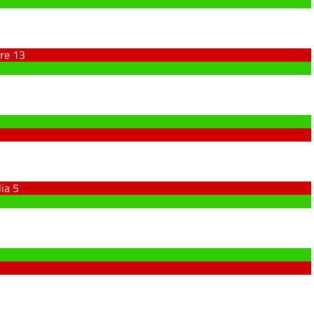
ore
13
lia
5