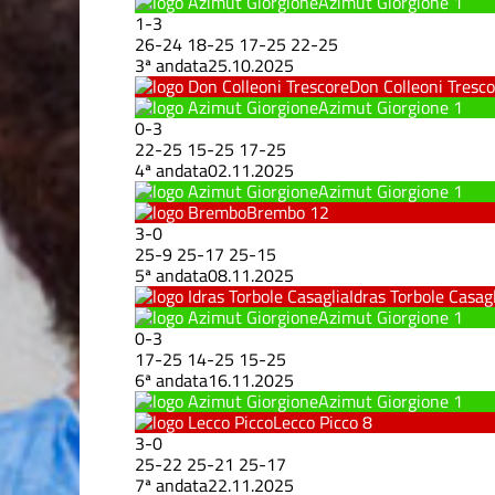
Azimut Giorgione
1
1
-
3
26
-
24
18
-
25
17
-
25
22
-
25
3ª andata
25.10.2025
Don Colleoni Tresc
Azimut Giorgione
1
0
-
3
22
-
25
15
-
25
17
-
25
4ª andata
02.11.2025
Azimut Giorgione
1
Brembo
12
3
-
0
25
-
9
25
-
17
25
-
15
5ª andata
08.11.2025
Idras Torbole Casag
Azimut Giorgione
1
0
-
3
17
-
25
14
-
25
15
-
25
6ª andata
16.11.2025
Azimut Giorgione
1
Lecco Picco
8
3
-
0
25
-
22
25
-
21
25
-
17
7ª andata
22.11.2025