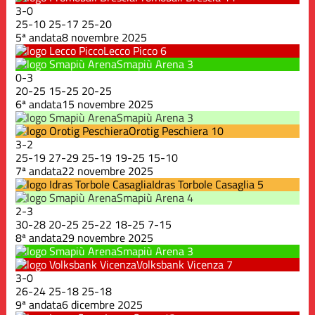
3
-
0
25
-
10
25
-
17
25
-
20
5ª andata
8 novembre 2025
Lecco Picco
6
Smapiù Arena
3
0
-
3
20
-
25
15
-
25
20
-
25
6ª andata
15 novembre 2025
Smapiù Arena
3
Orotig Peschiera
10
3
-
2
25
-
19
27
-
29
25
-
19
19
-
25
15
-
10
7ª andata
22 novembre 2025
Idras Torbole Casaglia
5
Smapiù Arena
4
2
-
3
30
-
28
20
-
25
25
-
22
18
-
25
7
-
15
8ª andata
29 novembre 2025
Smapiù Arena
3
Volksbank Vicenza
7
3
-
0
26
-
24
25
-
18
25
-
18
9ª andata
6 dicembre 2025