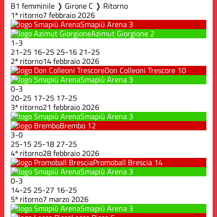
B1 femminile ❭ Girone C ❭ Ritorno
1ª ritorno
7 febbraio 2026
Smapiù Arena
3
Azimut Giorgione
2
1
-
3
21
-
25
16
-
25
25
-
16
21
-
25
2ª ritorno
14 febbraio 2026
Don Colleoni Trescore
10
Smapiù Arena
3
0
-
3
20
-
25
17
-
25
17
-
25
3ª ritorno
21 febbraio 2026
Smapiù Arena
3
Brembo
12
3
-
0
25
-
15
25
-
18
27
-
25
4ª ritorno
28 febbraio 2026
Promoball Brescia
14
Smapiù Arena
3
0
-
3
14
-
25
25
-
27
16
-
25
5ª ritorno
7 marzo 2026
Smapiù Arena
3