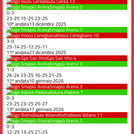
Isuzu Cerea
13
Smapiù Arena
3
0
-
3
23
-
25
15
-
25
23
-
25
10ª andata
13 dicembre 2025
Smapiù Arena
3
Imoco Conegliano
10
3
-
0
25
-
14
25
-
12
25
-
11
11ª andata
21 dicembre 2025
Gps San Vito
4
Smapiù Arena
3
1
-
3
26
-
24
23
-
25
16
-
25
21
-
25
12ª andata
10 gennaio 2026
Smapiù Arena
3
Aduna Padova
1
0
-
3
23
-
25
23
-
25
25
-
27
13ª andata
17 gennaio 2026
Rothoblaas Volano
11
Smapiù Arena
3
0
-
3
12
-
25
13
-
25
21
-
25