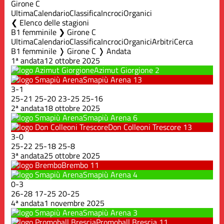
Girone C
Ultima
Calendario
Classifica
Incroci
Organici
Elenco delle stagioni
B1 femminile ❯ Girone C
Ultima
Calendario
Classifica
Incroci
Organici
Arbitri
Cerca
B1 femminile ❭ Girone C ❭ Andata
1ª andata
12 ottobre 2025
Azimut Giorgione
2
Smapiù Arena
13
3
-
1
25
-
21
25
-
20
23
-
25
25
-
16
2ª andata
18 ottobre 2025
Smapiù Arena
6
Don Colleoni Trescore
13
3
-
0
25
-
22
25
-
18
25
-
8
3ª andata
25 ottobre 2025
Brembo
11
Smapiù Arena
4
0
-
3
26
-
28
17
-
25
20
-
25
4ª andata
1 novembre 2025
Smapiù Arena
3
Promoball Brescia
11