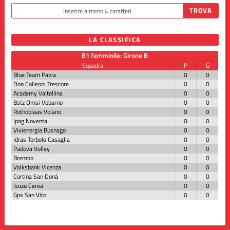
LA CLASSIFICA
B1 femminile: Girone B
Squadra
P
G
Blue Team Pavia
0
0
Don Colleoni Trescore
0
0
Academy Valtellina
0
0
Bstz Omsi Vobarno
0
0
Rothoblaas Volano
0
0
Ipag Noventa
0
0
Vivienergia Busnago
0
0
Idras Torbole Casaglia
0
0
Padova Volley
0
0
Brembo
0
0
Volksbank Vicenza
0
0
Cortina San Donà
0
0
Isuzu Cerea
0
0
Gps San Vito
0
0