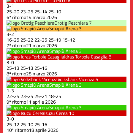
Lecco Picco
6
3
-
1
25
-
20
23
-
25
25
-
14
25
-
10
6ª ritorno
14 marzo 2026
Orotig Peschiera
7
Smapiù Arena
3
3
-
2
16
-
25
25
-
22
22
-
25
25
-
19
15
-
12
7ª ritorno
21 marzo 2026
Smapiù Arena
3
Idras Torbole Casaglia
8
3
-
0
25
-
13
25
-
13
25
-
16
8ª ritorno
28 marzo 2026
Volksbank Vicenza
5
Smapiù Arena
3
1
-
3
22
-
25
23
-
25
25
-
21
18
-
25
9ª ritorno
11 aprile 2026
Smapiù Arena
3
Isuzu Cerea
10
3
-
0
25
-
12
25
-
10
25
-
16
10ª ritorno
18 aprile 2026