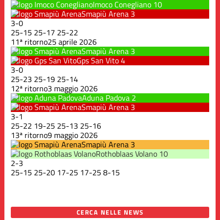
Imoco Conegliano
10
Smapiù Arena
3
3
-
0
25
-
15
25
-
17
25
-
22
11ª ritorno
25 aprile 2026
Smapiù Arena
3
Gps San Vito
4
3
-
0
25
-
23
25
-
19
25
-
14
12ª ritorno
3 maggio 2026
Aduna Padova
2
Smapiù Arena
3
3
-
1
25
-
22
19
-
25
25
-
13
25
-
16
13ª ritorno
9 maggio 2026
Smapiù Arena
3
Rothoblaas Volano
10
2
-
3
25
-
15
25
-
20
17
-
25
17
-
25
8
-
15
CERCA NELLE NEWS