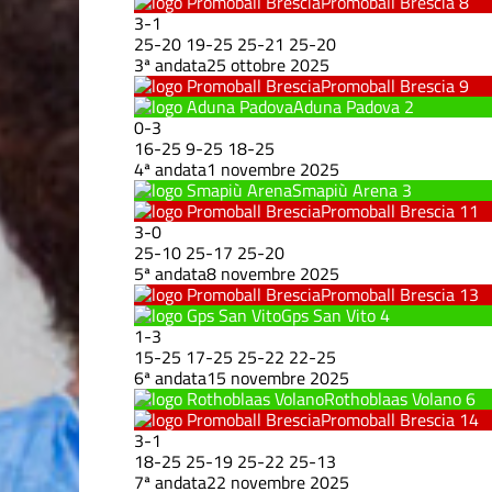
Promoball Brescia
8
3
-
1
25
-
20
19
-
25
25
-
21
25
-
20
3ª andata
25 ottobre 2025
Promoball Brescia
9
Aduna Padova
2
0
-
3
16
-
25
9
-
25
18
-
25
4ª andata
1 novembre 2025
Smapiù Arena
3
Promoball Brescia
11
3
-
0
25
-
10
25
-
17
25
-
20
5ª andata
8 novembre 2025
Promoball Brescia
13
Gps San Vito
4
1
-
3
15
-
25
17
-
25
25
-
22
22
-
25
6ª andata
15 novembre 2025
Rothoblaas Volano
6
Promoball Brescia
14
3
-
1
18
-
25
25
-
19
25
-
22
25
-
13
7ª andata
22 novembre 2025