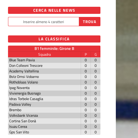
CERCA NELLE NEWS
LA CLASSIFICA
B1 femminile: Girone B
Squadra
P
G
Blue Team Pavia
0
0
Don Colleoni Trescore
0
0
Academy Valtellina
0
0
Bstz Omsi Vobarno
0
0
Rothoblaas Volano
0
0
Ipag Noventa
0
0
Vivienergia Busnago
0
0
Idras Torbole Casaglia
0
0
Padova Volley
0
0
Brembo
0
0
Volksbank Vicenza
0
0
Cortina San Donà
0
0
Isuzu Cerea
0
0
Gps San Vito
0
0