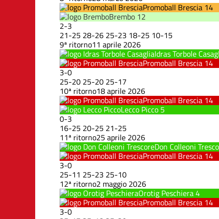
Promoball Brescia
14
Brembo
12
2
-
3
21
-
25
28
-
26
25
-
23
18
-
25
10
-
15
9ª ritorno
11 aprile 2026
Idras Torbole Casag
Promoball Brescia
14
3
-
0
25
-
20
25
-
20
25
-
17
10ª ritorno
18 aprile 2026
Promoball Brescia
14
Lecco Picco
5
0
-
3
16
-
25
20
-
25
21
-
25
11ª ritorno
25 aprile 2026
Don Colleoni Tresc
Promoball Brescia
14
3
-
0
25
-
11
25
-
23
25
-
10
12ª ritorno
2 maggio 2026
Orotig Peschiera
4
Promoball Brescia
14
3
-
0