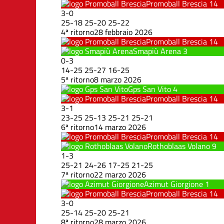
Promoball Brescia
14
3
-
0
25
-
18
25
-
20
25
-
22
4ª ritorno
28 febbraio 2026
Promoball Brescia
14
Smapiù Arena
3
0
-
3
14
-
25
25
-
27
16
-
25
5ª ritorno
8 marzo 2026
Gps San Vito
4
Promoball Brescia
14
3
-
1
23
-
25
25
-
13
25
-
21
25
-
21
6ª ritorno
14 marzo 2026
Promoball Brescia
14
Rothoblaas Volano
9
1
-
3
25
-
21
24
-
26
17
-
25
21
-
25
7ª ritorno
22 marzo 2026
Azimut Giorgione
1
Promoball Brescia
14
3
-
0
25
-
14
25
-
20
25
-
21
8ª ritorno
28 marzo 2026