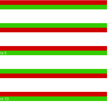
lia
5
ore
10