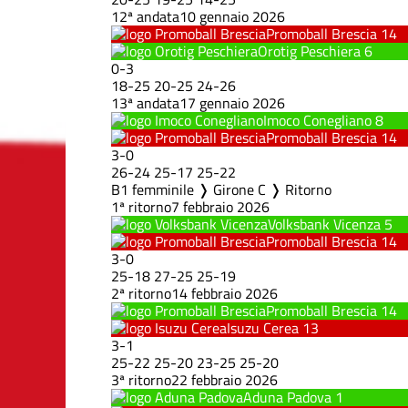
12ª andata
10 gennaio 2026
Promoball Brescia
14
Orotig Peschiera
6
0
-
3
18
-
25
20
-
25
24
-
26
13ª andata
17 gennaio 2026
Imoco Conegliano
8
Promoball Brescia
14
3
-
0
26
-
24
25
-
17
25
-
22
B1 femminile ❭ Girone C ❭ Ritorno
1ª ritorno
7 febbraio 2026
Volksbank Vicenza
5
Promoball Brescia
14
3
-
0
25
-
18
27
-
25
25
-
19
2ª ritorno
14 febbraio 2026
Promoball Brescia
14
Isuzu Cerea
13
3
-
1
25
-
22
25
-
20
23
-
25
25
-
20
3ª ritorno
22 febbraio 2026
Aduna Padova
1