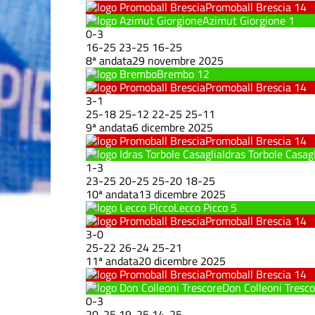
Promoball Brescia
14
Azimut Giorgione
1
0
-
3
16
-
25
23
-
25
16
-
25
8ª andata
29 novembre 2025
Brembo
12
Promoball Brescia
14
3
-
1
25
-
18
25
-
12
22
-
25
25
-
11
9ª andata
6 dicembre 2025
Promoball Brescia
14
Idras Torbole Casag
1
-
3
23
-
25
20
-
25
25
-
20
18
-
25
10ª andata
13 dicembre 2025
Lecco Picco
5
Promoball Brescia
14
3
-
0
25
-
22
26
-
24
25
-
21
11ª andata
20 dicembre 2025
Promoball Brescia
14
Don Colleoni Tresc
0
-
3
20
-
25
19
-
25
14
-
25