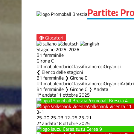
Partite: Pr
Giocatori
Stagione 2025-2026
B1 femminile
Girone C
Ultima
Calendario
Classifica
Incroci
Organici
Elenco delle stagioni
B1 femminile ❯ Girone C
Ultima
Calendario
Classifica
Incroci
Organici
Arbitri
B1 femminile ❭ Girone C ❭ Andata
1ª andata
11 ottobre 2025
Promoball Brescia
4
Volksbank Vicenza
11
3
-
1
25
-
20
25
-
23
12
-
25
25
-
21
2ª andata
18 ottobre 2025
Isuzu Cerea
9