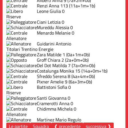
Aliberti Anna
9
(7a+2m+0b)
Renzi Anna
113
(11a+1m+1b)
Leone Giulia
0
Riserve
Ciani Letizia
0
Mureddu Alessia
0
Menardo Melanie
0
Allenatore
Guidarini Antonio
Titolari Trentino Energie
Zara Matilde
1
(0a+1m+0b)
Groff Chiara
2
(2a+0m+0b)
Del Dot Matilda
7
(7a+0m+0b)
Costalunga Monika
15
(14a+0m+1b)
Sfreddo Serena
8
(4a+4m+0b)
Pixner Amelie
9
(6a+3m+0b)
Battistoni Sofia
0
Riserve
Santi Giovanna
0
Cramerotti Anna
0
Chidimma Michela
0
Allenatore
Martinez Mario Regulo
Le partite
Squadra
❰ precedente
successiva ❱