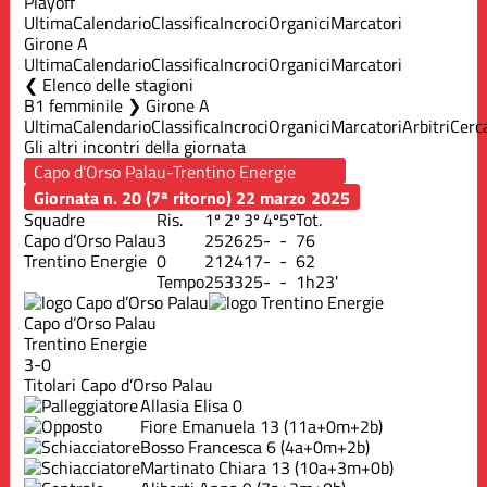
Playoff
Ultima
Calendario
Classifica
Incroci
Organici
Marcatori
Girone A
Ultima
Calendario
Classifica
Incroci
Organici
Marcatori
Elenco delle stagioni
B1 femminile ❯ Girone A
Ultima
Calendario
Classifica
Incroci
Organici
Marcatori
Arbitri
Cerc
Gli altri incontri della giornata
Giornata n. 20 (7ª ritorno)
22 marzo 2025
Squadre
Ris.
1º
2º
3º
4º
5º
Tot.
Capo d’Orso Palau
3
25
26
25
-
-
76
Trentino Energie
0
21
24
17
-
-
62
Tempo
25
33
25
-
-
1h23'
Capo d’Orso Palau
Trentino Energie
3-0
Titolari Capo d’Orso Palau
Allasia Elisa
0
Fiore Emanuela
13
(11a+0m+2b)
Bosso Francesca
6
(4a+0m+2b)
Martinato Chiara
13
(10a+3m+0b)