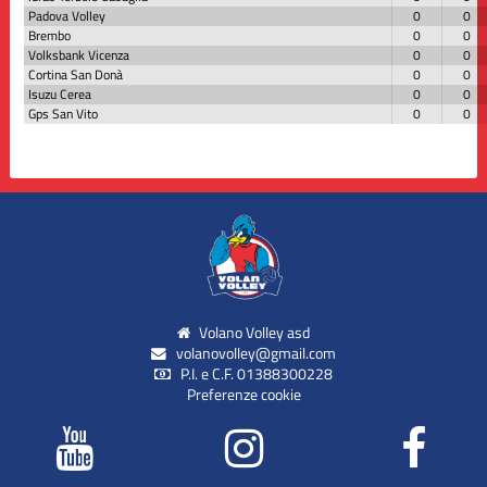
Padova Volley
0
0
Brembo
0
0
Volksbank Vicenza
0
0
Cortina San Donà
0
0
Isuzu Cerea
0
0
Gps San Vito
0
0
Volano Volley asd
volanovolley@gmail.com
P.I. e C.F. 01388300228
Preferenze cookie