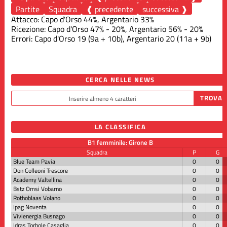
Partite
Squadra
❰ precedente
successiva ❱
Attacco: Capo d'Orso 44%, Argentario 33%
Ricezione: Capo d'Orso 47% - 20%, Argentario 56% - 20%
Errori: Capo d'Orso 19 (9a + 10b), Argentario 20 (11a + 9b)
CERCA NELLE NEWS
LA CLASSIFICA
B1 femminile: Girone B
Squadra
P
G
Blue Team Pavia
0
0
Don Colleoni Trescore
0
0
Academy Valtellina
0
0
Bstz Omsi Vobarno
0
0
Rothoblaas Volano
0
0
Ipag Noventa
0
0
Vivienergia Busnago
0
0
Idras Torbole Casaglia
0
0