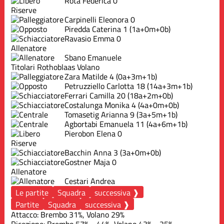
Rota Federica
0
Riserve
Carpinelli Eleonora
0
Piredda Caterina
1
(1a+0m+0b)
Ravasio Emma
0
Allenatore
Sbano Emanuele
Titolari Rothoblaas Volano
Zara Matilde
4
(0a+3m+1b)
Petruzziello Carlotta
18
(14a+3m+1b)
Ferrari Camilla
20
(18a+2m+0b)
Costalunga Monika
4
(4a+0m+0b)
Tomasetig Arianna
9
(3a+5m+1b)
Agbortabi Emanuela
11
(4a+6m+1b)
Pierobon Elena
0
Riserve
Bacchin Anna
3
(3a+0m+0b)
Gostner Maja
0
Allenatore
Cestari Andrea
Le partite
Squadra
successiva ❱
Partite
Squadra
successiva ❱
Attacco: Brembo 31%, Volano 29%
Ricezione: Brembo 57% - 44%, Volano 43% - 25%