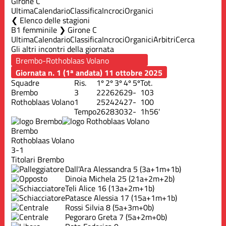
Girone C
Ultima
Calendario
Classifica
Incroci
Organici
Elenco delle stagioni
B1 femminile ❯ Girone C
Ultima
Calendario
Classifica
Incroci
Organici
Arbitri
Cerca
Gli altri incontri della giornata
Giornata n. 1 (1ª andata)
11 ottobre 2025
Squadre
Ris.
1º
2º
3º
4º
5º
Tot.
Brembo
3
22
26
26
29
-
103
Rothoblaas Volano
1
25
24
24
27
-
100
Tempo
26
28
30
32
-
1h56'
Brembo
Rothoblaas Volano
3-1
Titolari Brembo
Dall'Ara Alessandra
5
(3a+1m+1b)
Dinoia Michela
25
(21a+2m+2b)
Teli Alice
16
(13a+2m+1b)
Patasce Alessia
17
(15a+1m+1b)
Rossi Silvia
8
(5a+3m+0b)
Pegoraro Greta
7
(5a+2m+0b)