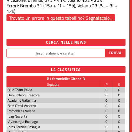
Errori: Brembo 31 (15a + 1f + 15b), Volano 23 (8a + 3f +
12b)
Trovato un errore in questo tabellino? Segnalacelo...
CERCA NELLE NEWS
LA CLASSIFICA
B1 femminile: Girone B
Squadra
P
G
Blue Team Pavia
0
0
Don Colleoni Trescore
0
0
Academy Valtellina
0
0
Bstz Omsi Vobarno
0
0
Rothoblaas Volano
0
0
Ipag Noventa
0
0
Vivienergia Busnago
0
0
Idras Torbole Casaglia
0
0