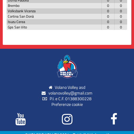
Usma Padova
0
0
Brembo
0
0
Volksbank Vicenza
0
0
Cortina San Donà
0
0
Isuzu Cerea
0
0
Gps San Vito
0
0
Volano Volley asd
volanovolley@gmail.com
P.I. e C.F. 01388300228
Preferenze cookie