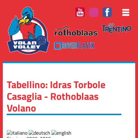
Tabellino: Idras Torbole
Casaglia - Rothoblaas
Volano