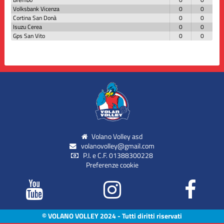
Volksbank Vicenza
0
0
Cortina San Donà
0
0
Isuzu Cerea
0
0
Gps San Vito
0
0
Volano Volley asd
volanovolley@gmail.com
P.I. e C.F. 01388300228
Preferenze cookie
© VOLANO VOLLEY 2024 - Tutti diritti riservati