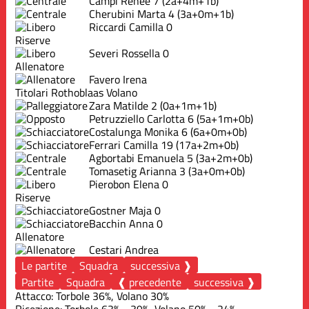
Campi Renée
7
(2a+4m+1b)
Cherubini Marta
4
(3a+0m+1b)
Riccardi Camilla
0
Riserve
Severi Rossella
0
Allenatore
Favero Irena
Titolari Rothoblaas Volano
Zara Matilde
2
(0a+1m+1b)
Petruzziello Carlotta
6
(5a+1m+0b)
Costalunga Monika
6
(6a+0m+0b)
Ferrari Camilla
19
(17a+2m+0b)
Agbortabi Emanuela
5
(3a+2m+0b)
Tomasetig Arianna
3
(3a+0m+0b)
Pierobon Elena
0
Riserve
Gostner Maja
0
Bacchin Anna
0
Allenatore
Cestari Andrea
Le partite
Squadra
successiva ❱
Partite
Squadra
❰ precedente
successiva ❱
Attacco: Torbole 36%, Volano 30%
Ricezione: Torbole 63% - 39%, Volano 50% - 24%