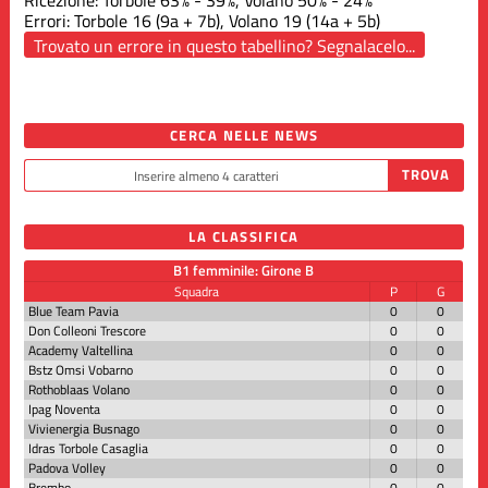
Errori: Torbole 16 (9a + 7b), Volano 19 (14a + 5b)
Trovato un errore in questo tabellino? Segnalacelo...
CERCA NELLE NEWS
LA CLASSIFICA
B1 femminile: Girone B
Squadra
P
G
Blue Team Pavia
0
0
Don Colleoni Trescore
0
0
Academy Valtellina
0
0
Bstz Omsi Vobarno
0
0
Rothoblaas Volano
0
0
Ipag Noventa
0
0
Vivienergia Busnago
0
0
Idras Torbole Casaglia
0
0
Padova Volley
0
0
Brembo
0
0