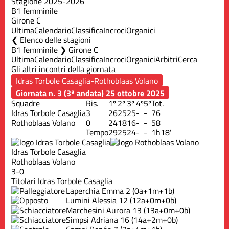
Stagione 2025-2026
B1 femminile
Girone C
Ultima
Calendario
Classifica
Incroci
Organici
Elenco delle stagioni
B1 femminile ❯ Girone C
Ultima
Calendario
Classifica
Incroci
Organici
Arbitri
Cerca
Gli altri incontri della giornata
Giornata n. 3 (3ª andata)
25 ottobre 2025
Squadre
Ris.
1º
2º
3º
4º
5º
Tot.
Idras Torbole Casaglia
3
26
25
25
-
-
76
Rothoblaas Volano
0
24
18
16
-
-
58
Tempo
29
25
24
-
-
1h18'
Idras Torbole Casaglia
Rothoblaas Volano
3-0
Titolari Idras Torbole Casaglia
Laperchia Emma
2
(0a+1m+1b)
Lumini Alessia
12
(12a+0m+0b)
Marchesini Aurora
13
(13a+0m+0b)
Simpsi Adriana
16
(14a+2m+0b)