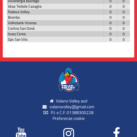
Vivienergia Busnago
0
0
Idras Torbole Casaglia
0
0
Padova Volley
0
0
Brembo
0
0
Volksbank Vicenza
0
0
Cortina San Donà
0
0
Isuzu Cerea
0
0
Gps San Vito
0
0
Volano Volley asd
volanovolley@gmail.com
P.I. e C.F. 01388300228
Preferenze cookie