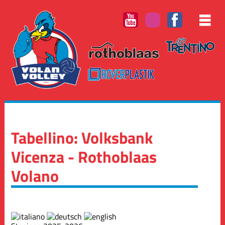
Tabellino: Volksbank
Vicenza - Rothoblaas
Volano