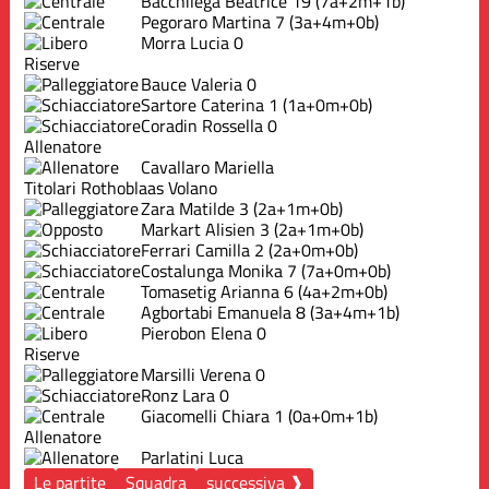
Bacchilega Beatrice
19
(7a+2m+1b)
Pegoraro Martina
7
(3a+4m+0b)
Morra Lucia
0
Riserve
Bauce Valeria
0
Sartore Caterina
1
(1a+0m+0b)
Coradin Rossella
0
Allenatore
Cavallaro Mariella
Titolari Rothoblaas Volano
Zara Matilde
3
(2a+1m+0b)
Markart Alisien
3
(2a+1m+0b)
Ferrari Camilla
2
(2a+0m+0b)
Costalunga Monika
7
(7a+0m+0b)
Tomasetig Arianna
6
(4a+2m+0b)
Agbortabi Emanuela
8
(3a+4m+1b)
Pierobon Elena
0
Riserve
Marsilli Verena
0
Ronz Lara
0
Giacomelli Chiara
1
(0a+0m+1b)
Allenatore
Parlatini Luca
Le partite
Squadra
successiva ❱