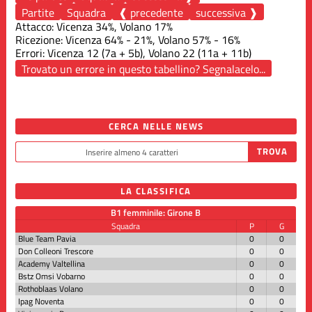
Partite
Squadra
❰ precedente
successiva ❱
Attacco: Vicenza 34%, Volano 17%
Ricezione: Vicenza 64% - 21%, Volano 57% - 16%
Errori: Vicenza 12 (7a + 5b), Volano 22 (11a + 11b)
Trovato un errore in questo tabellino? Segnalacelo...
CERCA NELLE NEWS
LA CLASSIFICA
B1 femminile: Girone B
Squadra
P
G
Blue Team Pavia
0
0
Don Colleoni Trescore
0
0
Academy Valtellina
0
0
Bstz Omsi Vobarno
0
0
Rothoblaas Volano
0
0
Ipag Noventa
0
0