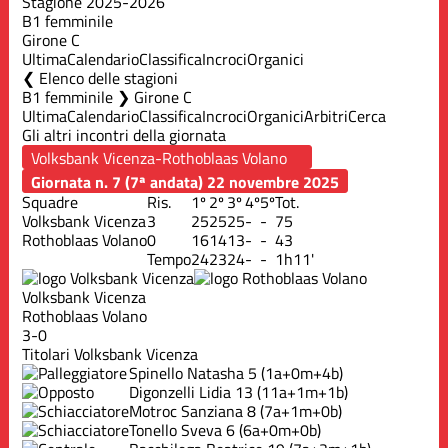
Stagione 2025-2026
B1 femminile
Girone C
Ultima
Calendario
Classifica
Incroci
Organici
Elenco delle stagioni
B1 femminile ❯ Girone C
Ultima
Calendario
Classifica
Incroci
Organici
Arbitri
Cerca
Gli altri incontri della giornata
Giornata n. 7 (7ª andata)
22 novembre 2025
Squadre
Ris.
1º
2º
3º
4º
5º
Tot.
Volksbank Vicenza
3
25
25
25
-
-
75
Rothoblaas Volano
0
16
14
13
-
-
43
Tempo
24
23
24
-
-
1h11'
Volksbank Vicenza
Rothoblaas Volano
3-0
Titolari Volksbank Vicenza
Spinello Natasha
5
(1a+0m+4b)
Digonzelli Lidia
13
(11a+1m+1b)
Motroc Sanziana
8
(7a+1m+0b)
Tonello Sveva
6
(6a+0m+0b)