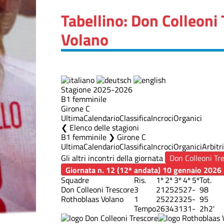
Tabellino: Don Colleoni
Volano
Stagione 2025-2026
B1 femminile
Girone C
Ultima
Calendario
Classifica
Incroci
Organici
Elenco delle stagioni
B1 femminile ❯ Girone C
Ultima
Calendario
Classifica
Incroci
Organici
Arbitri
Gli altri incontri della giornata
Giornata n. 12 (12ª andata)
10 gennaio 2026
Squadre
Ris.
1º
2º
3º
4º
5º
Tot.
Don Colleoni Trescore
3
21
25
25
27
-
98
Rothoblaas Volano
1
25
22
23
25
-
95
Tempo
26
34
31
31
-
2h2'