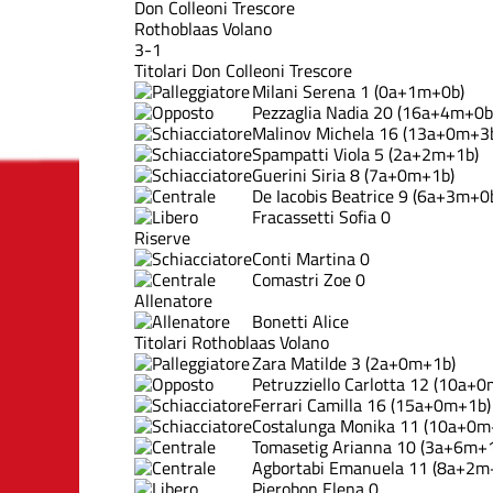
Don Colleoni Trescore
Rothoblaas Volano
3-1
Titolari Don Colleoni Trescore
Milani Serena
1
(0a+1m+0b)
Pezzaglia Nadia
20
(16a+4m+0b
Malinov Michela
16
(13a+0m+3
Spampatti Viola
5
(2a+2m+1b)
Guerini Siria
8
(7a+0m+1b)
De Iacobis Beatrice
9
(6a+3m+0
Fracassetti Sofia
0
Riserve
Conti Martina
0
Comastri Zoe
0
Allenatore
Bonetti Alice
Titolari Rothoblaas Volano
Zara Matilde
3
(2a+0m+1b)
Petruzziello Carlotta
12
(10a+0
Ferrari Camilla
16
(15a+0m+1b)
Costalunga Monika
11
(10a+0m
Tomasetig Arianna
10
(3a+6m+1
Agbortabi Emanuela
11
(8a+2m
Pierobon Elena
0