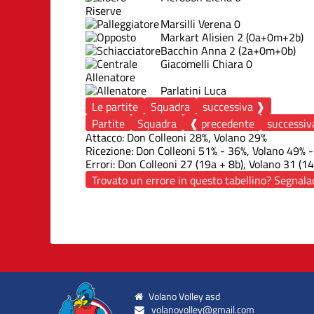
Riserve
Marsilli Verena
0
Markart Alisien
2
(0a+0m+2b)
Bacchin Anna
2
(2a+0m+0b)
Giacomelli Chiara
0
Allenatore
Parlatini Luca
Le partite
Squadra
successiva ❱
Partite
Squadra
❰ precedente
successiv
Attacco: Don Colleoni 28%, Volano 29%
Ricezione: Don Colleoni 51% - 36%, Volano 49% 
Errori: Don Colleoni 27 (19a + 8b), Volano 31 (1
Trovato un errore in questo tabellino? Segnalace
Volano Volley asd
volanovolley@gmail.com