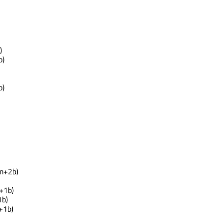
)
b)
b)
m+2b)
+1b)
b)
+1b)