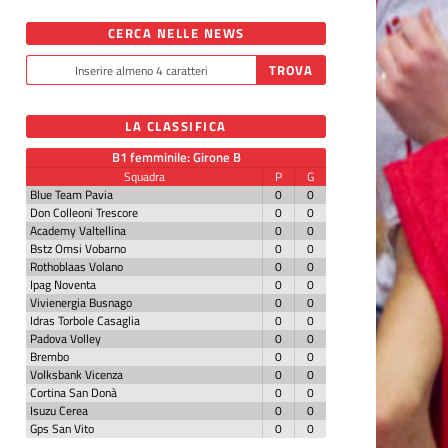
CERCA NELLE NEWS
LA CLASSIFICA
B1 femminile: Girone B
Squadra
P
G
Blue Team Pavia
0
0
Don Colleoni Trescore
0
0
Academy Valtellina
0
0
Bstz Omsi Vobarno
0
0
Rothoblaas Volano
0
0
Ipag Noventa
0
0
Vivienergia Busnago
0
0
Idras Torbole Casaglia
0
0
Padova Volley
0
0
Brembo
0
0
Volksbank Vicenza
0
0
Cortina San Donà
0
0
Isuzu Cerea
0
0
Gps San Vito
0
0