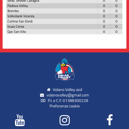
Idras Torbole Casaglia
0
0
Padova Volley
0
0
Brembo
0
0
Volksbank Vicenza
0
0
Cortina San Donà
0
0
Isuzu Cerea
0
0
Gps San Vito
0
0
Volano Volley asd
volanovolley@gmail.com
P.I. e C.F. 01388300228
Preferenze cookie