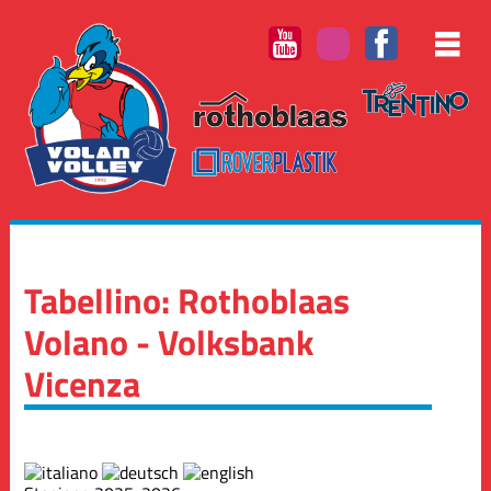
Tabellino: Rothoblaas
Volano - Volksbank
Vicenza