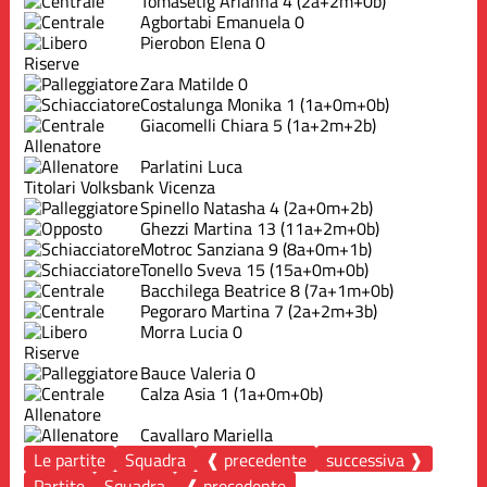
Tomasetig Arianna
4
(2a+2m+0b)
Agbortabi Emanuela
0
Pierobon Elena
0
Riserve
Zara Matilde
0
Costalunga Monika
1
(1a+0m+0b)
Giacomelli Chiara
5
(1a+2m+2b)
Allenatore
Parlatini Luca
Titolari Volksbank Vicenza
Spinello Natasha
4
(2a+0m+2b)
Ghezzi Martina
13
(11a+2m+0b)
Motroc Sanziana
9
(8a+0m+1b)
Tonello Sveva
15
(15a+0m+0b)
Bacchilega Beatrice
8
(7a+1m+0b)
Pegoraro Martina
7
(2a+2m+3b)
Morra Lucia
0
Riserve
Bauce Valeria
0
Calza Asia
1
(1a+0m+0b)
Allenatore
Cavallaro Mariella
Le partite
Squadra
❰ precedente
successiva ❱
Partite
Squadra
❰ precedente