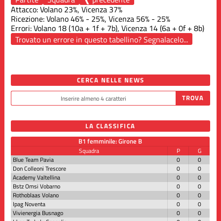
Attacco: Volano 23%, Vicenza 37%
Ricezione: Volano 46% - 25%, Vicenza 56% - 25%
Errori: Volano 18 (10a + 1f + 7b), Vicenza 14 (6a + 0f + 8b)
Trovato un errore in questo tabellino? Segnalacelo...
CERCA NELLE NEWS
LA CLASSIFICA
B1 femminile: Girone B
Squadra
P
G
Blue Team Pavia
0
0
Don Colleoni Trescore
0
0
Academy Valtellina
0
0
Bstz Omsi Vobarno
0
0
Rothoblaas Volano
0
0
Ipag Noventa
0
0
Vivienergia Busnago
0
0