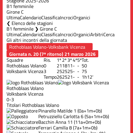
Stagione 2025-2026
B1 femminile
Girone C
Ultima
Calendario
Classifica
Incroci
Organici
Elenco delle stagioni
B1 femminile ❯ Girone C
Ultima
Calendario
Classifica
Incroci
Organici
Arbitri
Cerca
Gli altri incontri della giornata
Giornata n. 20 (7ª ritorno)
21 marzo 2026
Squadre
Ris.
1º
2º
3º
4º
5º
Tot.
Rothoblaas Volano
0
21
18
11
-
-
50
Volksbank Vicenza
3
25
25
25
-
-
75
Tempo
26
25
21
-
-
1h12'
Rothoblaas Volano
Volksbank Vicenza
0-3
Titolari Rothoblaas Volano
Pinarello Matilde
1
(0a+1m+0b)
Petruzziello Carlotta
6
(5a+1m+0b)
Bacchin Anna
11
(11a+0m+0b)
Ferrari Camilla
8
(7a+1m+0b)