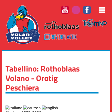
Tabellino: Rothoblaas
Volano - Orotig
Peschiera