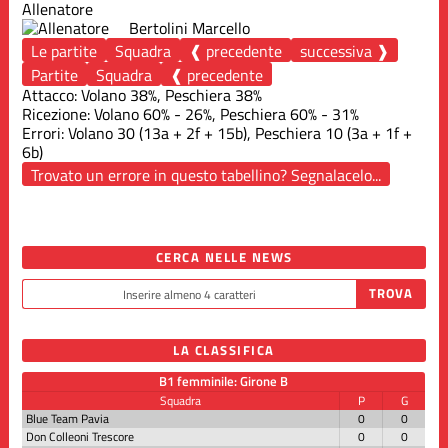
Allenatore
Bertolini Marcello
Le partite
Squadra
❰ precedente
successiva ❱
Partite
Squadra
❰ precedente
Attacco: Volano 38%, Peschiera 38%
Ricezione: Volano 60% - 26%, Peschiera 60% - 31%
Errori: Volano 30 (13a + 2f + 15b), Peschiera 10 (3a + 1f +
6b)
Trovato un errore in questo tabellino? Segnalacelo...
CERCA NELLE NEWS
LA CLASSIFICA
B1 femminile: Girone B
Squadra
P
G
Blue Team Pavia
0
0
Don Colleoni Trescore
0
0