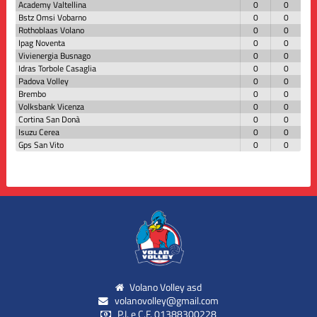
Academy Valtellina
0
0
Bstz Omsi Vobarno
0
0
Rothoblaas Volano
0
0
Ipag Noventa
0
0
Vivienergia Busnago
0
0
Idras Torbole Casaglia
0
0
Padova Volley
0
0
Brembo
0
0
Volksbank Vicenza
0
0
Cortina San Donà
0
0
Isuzu Cerea
0
0
Gps San Vito
0
0
Volano Volley asd
volanovolley@gmail.com
P.I. e C.F. 01388300228