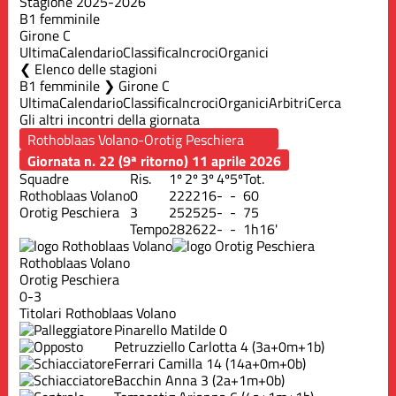
Stagione 2025-2026
B1 femminile
Girone C
Ultima
Calendario
Classifica
Incroci
Organici
Elenco delle stagioni
B1 femminile ❯ Girone C
Ultima
Calendario
Classifica
Incroci
Organici
Arbitri
Cerca
Gli altri incontri della giornata
Giornata n. 22 (9ª ritorno)
11 aprile 2026
Squadre
Ris.
1º
2º
3º
4º
5º
Tot.
Rothoblaas Volano
0
22
22
16
-
-
60
Orotig Peschiera
3
25
25
25
-
-
75
Tempo
28
26
22
-
-
1h16'
Rothoblaas Volano
Orotig Peschiera
0-3
Titolari Rothoblaas Volano
Pinarello Matilde
0
Petruzziello Carlotta
4
(3a+0m+1b)
Ferrari Camilla
14
(14a+0m+0b)
Bacchin Anna
3
(2a+1m+0b)