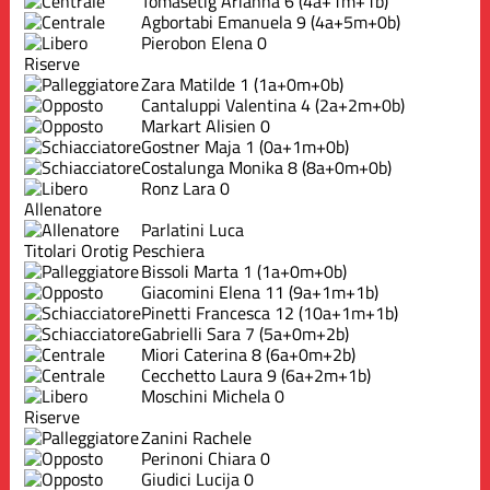
Tomasetig Arianna
6
(4a+1m+1b)
Agbortabi Emanuela
9
(4a+5m+0b)
Pierobon Elena
0
Riserve
Zara Matilde
1
(1a+0m+0b)
Cantaluppi Valentina
4
(2a+2m+0b)
Markart Alisien
0
Gostner Maja
1
(0a+1m+0b)
Costalunga Monika
8
(8a+0m+0b)
Ronz Lara
0
Allenatore
Parlatini Luca
Titolari Orotig Peschiera
Bissoli Marta
1
(1a+0m+0b)
Giacomini Elena
11
(9a+1m+1b)
Pinetti Francesca
12
(10a+1m+1b)
Gabrielli Sara
7
(5a+0m+2b)
Miori Caterina
8
(6a+0m+2b)
Cecchetto Laura
9
(6a+2m+1b)
Moschini Michela
0
Riserve
Zanini Rachele
Perinoni Chiara
0
Giudici Lucija
0