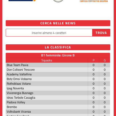
CERCA NELLE NEWS
LA CLASSIFICA
B1 femminile: Girone B
Squadra
P
G
Blue Team Pavia
0
0
Don Colleoni Trescore
0
0
Academy Valtellina
0
0
Bstz Omsi Vobarno
0
0
Rothoblaas Volano
0
0
Ipag Noventa
0
0
Vivienergia Busnago
0
0
Idras Torbole Casaglia
0
0
Padova Volley
0
0
Brembo
0
0
Volksbank Vicenza
0
0