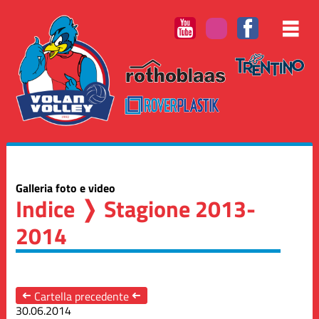
Galleria foto e video
Indice
❭ Stagione 2013-
2014
➜
Cartella precedente
➜
30.06.2014