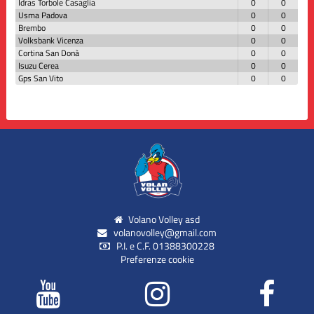
Idras Torbole Casaglia
0
0
Usma Padova
0
0
Brembo
0
0
Volksbank Vicenza
0
0
Cortina San Donà
0
0
Isuzu Cerea
0
0
Gps San Vito
0
0
Volano Volley asd
volanovolley@gmail.com
P.I. e C.F. 01388300228
Preferenze cookie