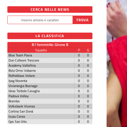
CERCA NELLE NEWS
LA CLASSIFICA
B1 femminile: Girone B
Squadra
P
G
Blue Team Pavia
0
0
Don Colleoni Trescore
0
0
Academy Valtellina
0
0
Bstz Omsi Vobarno
0
0
Rothoblaas Volano
0
0
Ipag Noventa
0
0
Vivienergia Busnago
0
0
Idras Torbole Casaglia
0
0
Padova Volley
0
0
Brembo
0
0
Volksbank Vicenza
0
0
Cortina San Donà
0
0
Isuzu Cerea
0
0
Gps San Vito
0
0