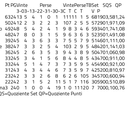
Pt
PG
Vinte
Perse
Vinte
Perse
TB
Set
S
QS
QP
3-0
3-1
3-2
2-3
1-3
0-3
C
T
C
T
V
P
63
24
13
5
4
1
0
1
11
11
1
1
5
68
19
0
3,58
1,24
50
24
12
2
3
2
2
3
10
7
2
5
5
57
29
0
1,97
1,09
o
49
24
8
5
4
2
4
1
9
8
3
4
6
59
34
0
1,74
1,08
48
24
7
8
0
3
1
5
9
6
3
6
3
52
35
0
1,49
1,08
39
24
5
4
3
6
3
3
7
5
5
7
9
51
46
0
1,11
1,00
e
38
24
7
3
3
2
5
4
10
3
2
9
5
48
42
0
1,14
1,03
36
24
5
2
6
3
5
3
9
4
3
8
9
50
47
0
1,06
0,98
33
24
5
3
4
1
5
6
8
4
4
8
5
43
47
0
0,91
1,00
33
24
4
5
1
4
7
3
7
3
5
9
5
45
49
0
0,92
1,00
31
24
3
4
3
4
4
6
7
3
5
9
7
42
52
0
0,81
0,97
23
24
2
3
3
2
6
8
6
2
6
10
5
34
57
0
0,60
0,94
22
24
2
3
1
5
2
11
5
1
7
11
6
30
59
0
0,51
0,89
ina
3
24
0
1
0
0
4
19
1
0
11
12
0
7
70
0
0,10
0,76
QS=Quoziente Set
QP=Quoziente Punti