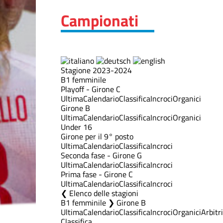
Campionati
Stagione 2023-2024
B1 femminile
Playoff - Girone C
Ultima
Calendario
Classifica
Incroci
Organici
Girone B
Ultima
Calendario
Classifica
Incroci
Organici
Under 16
Girone per il 9° posto
Ultima
Calendario
Classifica
Incroci
Seconda fase - Girone G
Ultima
Calendario
Classifica
Incroci
Prima fase - Girone C
Ultima
Calendario
Classifica
Incroci
Elenco delle stagioni
B1 femminile ❯ Girone B
Ultima
Calendario
Classifica
Incroci
Organici
Arbitri
Classifica