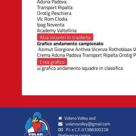
Aduna Padova
Transport Ripalta
Orotig Peschiera
Vlc Rom Clodia
Ipag Noventa
Academy Valtellina
Alza incontri in trasferta
Grafico andamento campionato
Azimut Giorgione
Anthea Vicenza
Rothoblaas V
Crema
Aduna Padova
Transport Ripalta
Orotig P
Crea grafico
Volano Volley asd
volanovolley@gmail.com
P.I. e C.F. 01388300228
Preferenze cookie