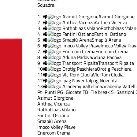
Squadra
1
Azimut Giorgione
2
Anthea Vicenza
3
Rothoblaas Volan
4
Fantini Ostiano
5
Smapiù Arena
6
Imoco Volley Piav
7
Enercom Crema
8
Aduna Padova
9
Transport Ripalta
10
Orotig Peschiera
11
Vlc Rom Clodia
12
Ipag Noventa
13
Academy Valtell
Pt=Punti
PG=Giocate
TB=Tie break
S=Sanzioni
Azimut Giorgione
Anthea Vicenza
Rothoblaas Volano
Fantini Ostiano
Smapiù Arena
Imoco Volley Piave
Enercom Crema