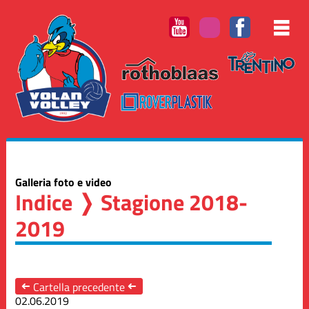
Galleria foto e video
Indice
❭ Stagione 2018-
2019
➜
Cartella precedente
➜
02.06.2019