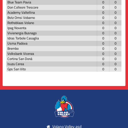
Blue Team Pavia
0
0
Don Colleoni Trescore
0
0
Academy Valtellina
0
0
Bstz Omsi Vobarno
0
0
Rothoblaas Volano
0
0
Ipag Noventa
0
0
Vivienergia Busnago
0
0
Idras Torbole Casaglia
0
0
Usma Padova
0
0
Brembo
0
0
Volksbank Vicenza
0
0
Cortina San Donà
0
0
Isuzu Cerea
0
0
Gps San Vito
0
0
Volano Volley asd