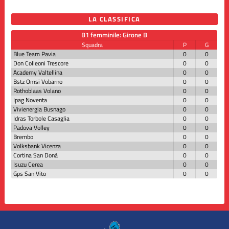
LA CLASSIFICA
B1 femminile: Girone B
Squadra
P
G
Blue Team Pavia
0
0
Don Colleoni Trescore
0
0
Academy Valtellina
0
0
Bstz Omsi Vobarno
0
0
Rothoblaas Volano
0
0
Ipag Noventa
0
0
Vivienergia Busnago
0
0
Idras Torbole Casaglia
0
0
Padova Volley
0
0
Brembo
0
0
Volksbank Vicenza
0
0
Cortina San Donà
0
0
Isuzu Cerea
0
0
Gps San Vito
0
0