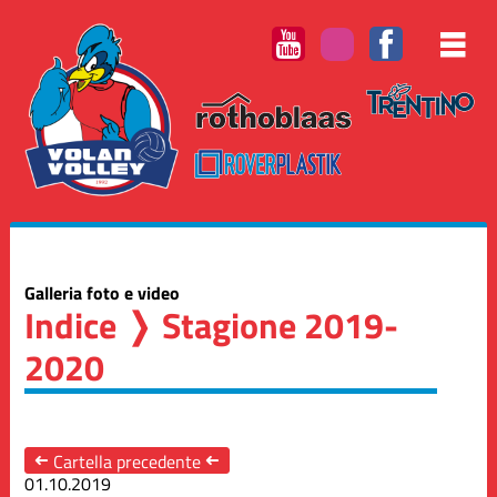
Galleria foto e video
Indice
❭ Stagione 2019-
2020
➜
Cartella precedente
➜
01.10.2019