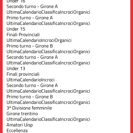
Under 16
Secondo turno - Girone A
Ultima
Calendario
Classifica
Incroci
Organici
Primo turno - Girone A
Ultima
Calendario
Classifica
Incroci
Organici
Under 15
Finali Provinciali
Ultima
Calendario
Incroci
Organici
Primo turno - Girone B
Ultima
Calendario
Classifica
Incroci
Organici
Secondo turno - Girone A
Ultima
Calendario
Classifica
Incroci
Organici
Under 13
Finali provinciali
Ultima
Calendario
Incroci
Secondo turno - Girone A
Ultima
Calendario
Classifica
Incroci
Organici
Primo turno - Girone B
Ultima
Calendario
Classifica
Incroci
Organici
3ª Divisione femminile
Girone trentino
Ultima
Calendario
Classifica
Incroci
Organici
Amatori Uisp
Eccellenza