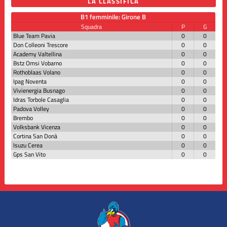
LA CLASSIFICA
B1 femminile: Girone B
Squadra
P
G
Blue Team Pavia
0
0
Don Colleoni Trescore
0
0
Academy Valtellina
0
0
Bstz Omsi Vobarno
0
0
Rothoblaas Volano
0
0
Ipag Noventa
0
0
Vivienergia Busnago
0
0
Idras Torbole Casaglia
0
0
Padova Volley
0
0
Brembo
0
0
Volksbank Vicenza
0
0
Cortina San Donà
0
0
Isuzu Cerea
0
0
Gps San Vito
0
0