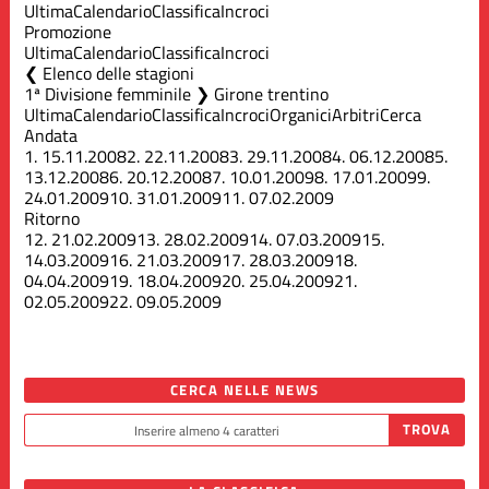
Ultima
Calendario
Classifica
Incroci
Promozione
Ultima
Calendario
Classifica
Incroci
Elenco delle stagioni
1ª Divisione femminile ❯ Girone trentino
Ultima
Calendario
Classifica
Incroci
Organici
Arbitri
Cerca
Andata
1.
15.11.2008
2.
22.11.2008
3.
29.11.2008
4.
06.12.2008
5.
13.12.2008
6.
20.12.2008
7.
10.01.2009
8.
17.01.2009
9.
24.01.2009
10.
31.01.2009
11.
07.02.2009
Ritorno
12.
21.02.2009
13.
28.02.2009
14.
07.03.2009
15.
14.03.2009
16.
21.03.2009
17.
28.03.2009
18.
04.04.2009
19.
18.04.2009
20.
25.04.2009
21.
02.05.2009
22.
09.05.2009
CERCA NELLE NEWS