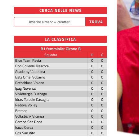
CERCA NELLE NEWS
LA CLASSIFICA
B1 femminile: Girone B
Squadra
P
G
Blue Team Pavia
0
0
Don Colleoni Trescore
0
0
Academy Valtellina
0
0
Bstz Omsi Vobarno
0
0
Rothoblaas Volano
0
0
Ipag Noventa
0
0
Vivienergia Busnago
0
0
Idras Torbole Casaglia
0
0
Padova Volley
0
0
Brembo
0
0
Volksbank Vicenza
0
0
Cortina San Donà
0
0
Isuzu Cerea
0
0
Gps San Vito
0
0