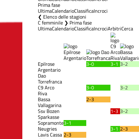
Prima fase
Ultima
Calendario
Classifica
Incroci
Elenco delle stagioni
C femminile ❯ Prima fase
Ultima
Calendario
Classifica
Incroci
Arbitri
Cerca
Epilrose
3-0
3-1
3-2
Argentario
Dao
Torrefranca
C9 Arco
3-0
3-2
Riva
Bassa
2-3
Vallagarina
Ssv Bozen
1-3
3-2
Sparkasse
Sopramonte
3-1
Neugries
3-1
2-3
Lavis Cassa
2-3