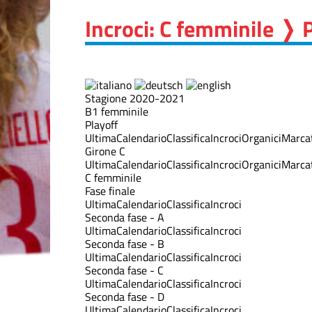
Incroci: C femminile ❭ 
Stagione 2020-2021
B1 femminile
Playoff
Ultima
Calendario
Classifica
Incroci
Organici
Marcat
Girone C
Ultima
Calendario
Classifica
Incroci
Organici
Marcat
C femminile
Fase finale
Ultima
Calendario
Classifica
Incroci
Seconda fase - A
Ultima
Calendario
Classifica
Incroci
Seconda fase - B
Ultima
Calendario
Classifica
Incroci
Seconda fase - C
Ultima
Calendario
Classifica
Incroci
Seconda fase - D
Ultima
Calendario
Classifica
Incroci