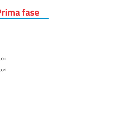
Prima fase
ori
ori