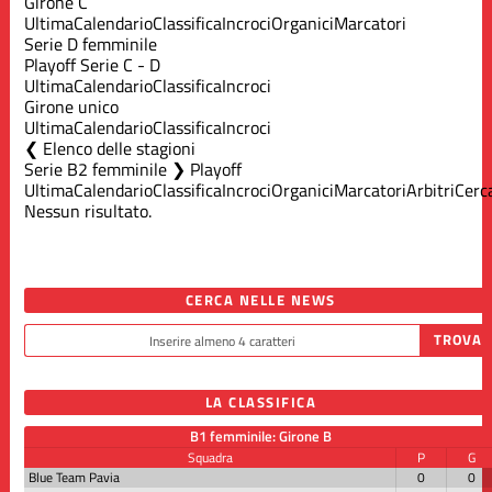
Girone C
Ultima
Calendario
Classifica
Incroci
Organici
Marcatori
Serie D femminile
Playoff Serie C - D
Ultima
Calendario
Classifica
Incroci
Girone unico
Ultima
Calendario
Classifica
Incroci
Elenco delle stagioni
Serie B2 femminile ❯ Playoff
Ultima
Calendario
Classifica
Incroci
Organici
Marcatori
Arbitri
Cerc
Nessun risultato.
CERCA NELLE NEWS
LA CLASSIFICA
B1 femminile: Girone B
Squadra
P
G
Blue Team Pavia
0
0