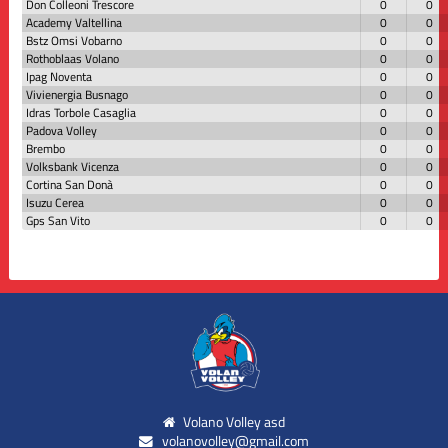
Don Colleoni Trescore
0
0
Academy Valtellina
0
0
Bstz Omsi Vobarno
0
0
Rothoblaas Volano
0
0
Ipag Noventa
0
0
Vivienergia Busnago
0
0
Idras Torbole Casaglia
0
0
Padova Volley
0
0
Brembo
0
0
Volksbank Vicenza
0
0
Cortina San Donà
0
0
Isuzu Cerea
0
0
Gps San Vito
0
0
Volano Volley asd
volanovolley@gmail.com