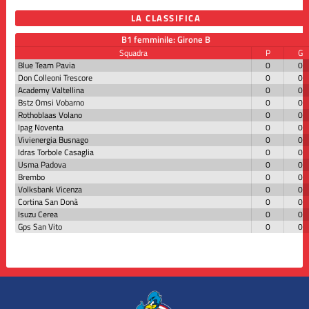
LA CLASSIFICA
B1 femminile: Girone B
Squadra
P
G
Blue Team Pavia
0
0
Don Colleoni Trescore
0
0
Academy Valtellina
0
0
Bstz Omsi Vobarno
0
0
Rothoblaas Volano
0
0
Ipag Noventa
0
0
Vivienergia Busnago
0
0
Idras Torbole Casaglia
0
0
Usma Padova
0
0
Brembo
0
0
Volksbank Vicenza
0
0
Cortina San Donà
0
0
Isuzu Cerea
0
0
Gps San Vito
0
0