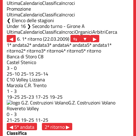
Ultima
Calendario
Classifica
Incroci
Promozione
Ultima
Calendario
Classifica
Incroci
Elenco delle stagioni
Under 16 ❯ Secondo turno - Girone A
Ultima
Calendario
Classifica
Incroci
Organici
Arbitri
Cerca
◀
6. 1ª ritorno (22.03.2009)
▶
1ª andata
2ª andata
3ª andata
4ª andata
5ª andata
1ª
ritorno
2ª ritorno
3ª ritorno
4ª ritorno
5ª ritorno
Banca di Storo C8
Castel Stenico
3
-
0
25
-
10
25
-
15
25
-
14
C10 Volley Lizzana
Marzola C.R. Trento
1
-
3
19
-
25
25
-
23
17
-
25
19
-
25
G.Z. Costruzioni Volano
Rovereto Volley
0
-
3
21
-
25
19
-
25
11
-
25
◀ 5ª andata
2ª ritorno ▶
Classifica