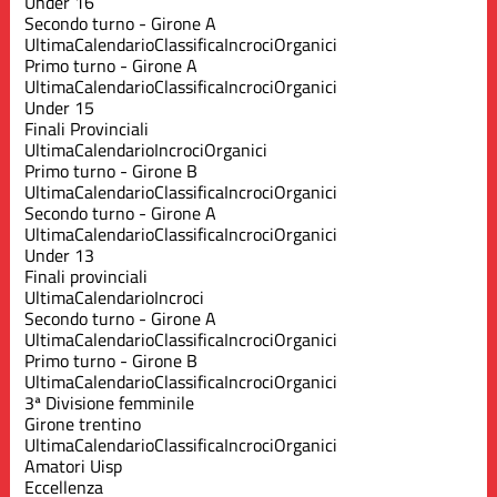
Under 16
Secondo turno - Girone A
Ultima
Calendario
Classifica
Incroci
Organici
Primo turno - Girone A
Ultima
Calendario
Classifica
Incroci
Organici
Under 15
Finali Provinciali
Ultima
Calendario
Incroci
Organici
Primo turno - Girone B
Ultima
Calendario
Classifica
Incroci
Organici
Secondo turno - Girone A
Ultima
Calendario
Classifica
Incroci
Organici
Under 13
Finali provinciali
Ultima
Calendario
Incroci
Secondo turno - Girone A
Ultima
Calendario
Classifica
Incroci
Organici
Primo turno - Girone B
Ultima
Calendario
Classifica
Incroci
Organici
3ª Divisione femminile
Girone trentino
Ultima
Calendario
Classifica
Incroci
Organici
Amatori Uisp
Eccellenza