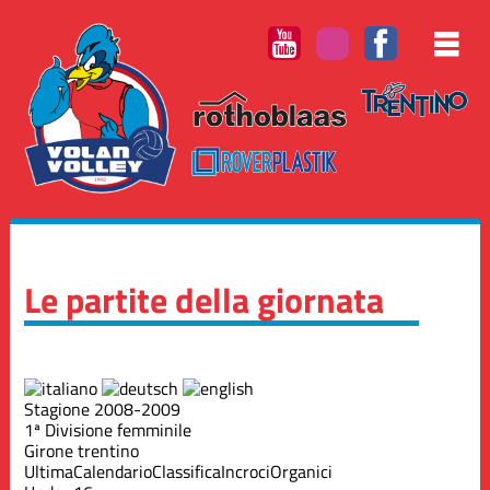
Le partite della giornata
Stagione 2008-2009
1ª Divisione femminile
Girone trentino
Ultima
Calendario
Classifica
Incroci
Organici