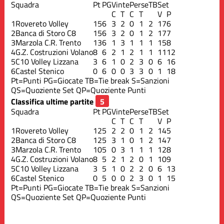
Squadra
Pt
PG
Vinte
Perse
TB
Set
C
T
C
T
V
P
1
Rovereto Volley
15
6
3
2
0
1
2
17
6
2
Banca di Storo C8
15
6
3
2
0
1
2
17
7
3
Marzola C.R. Trento
13
6
1
3
1
1
1
15
8
4
G.Z. Costruzioni Volano
8
6
2
1
2
1
1
11
12
5
C10 Volley Lizzana
3
6
1
0
2
3
0
6
16
6
Castel Stenico
0
6
0
0
3
3
0
1
18
Pt=Punti
PG=Giocate
TB=Tie break
S=Sanzioni
QS=Quoziente Set
QP=Quoziente Punti
Classifica ultime partite
Squadra
Pt
PG
Vinte
Perse
TB
Set
C
T
C
T
V
P
1
Rovereto Volley
12
5
2
2
0
1
2
14
5
2
Banca di Storo C8
12
5
3
1
0
1
2
14
7
3
Marzola C.R. Trento
10
5
0
3
1
1
1
12
8
4
G.Z. Costruzioni Volano
8
5
2
1
2
0
1
10
9
5
C10 Volley Lizzana
3
5
1
0
2
2
0
6
13
6
Castel Stenico
0
5
0
0
2
3
0
1
15
Pt=Punti
PG=Giocate
TB=Tie break
S=Sanzioni
QS=Quoziente Set
QP=Quoziente Punti