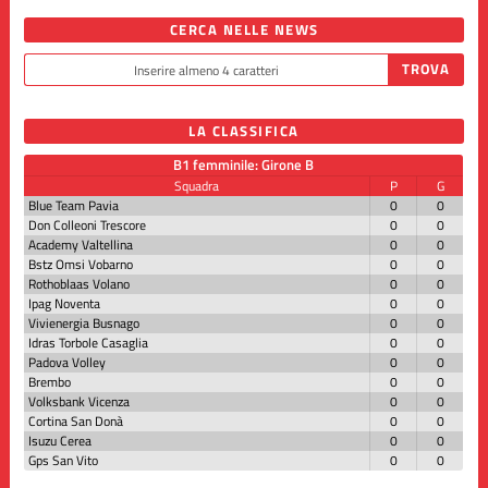
CERCA NELLE NEWS
LA CLASSIFICA
B1 femminile: Girone B
Squadra
P
G
Blue Team Pavia
0
0
Don Colleoni Trescore
0
0
Academy Valtellina
0
0
Bstz Omsi Vobarno
0
0
Rothoblaas Volano
0
0
Ipag Noventa
0
0
Vivienergia Busnago
0
0
Idras Torbole Casaglia
0
0
Padova Volley
0
0
Brembo
0
0
Volksbank Vicenza
0
0
Cortina San Donà
0
0
Isuzu Cerea
0
0
Gps San Vito
0
0