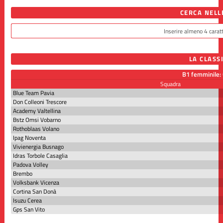
CERCA NELL
LA CLASS
B1 femminile: 
Squadra
Blue Team Pavia
Don Colleoni Trescore
Academy Valtellina
Bstz Omsi Vobarno
Rothoblaas Volano
Ipag Noventa
Vivienergia Busnago
Idras Torbole Casaglia
Padova Volley
Brembo
Volksbank Vicenza
Cortina San Donà
Isuzu Cerea
Gps San Vito