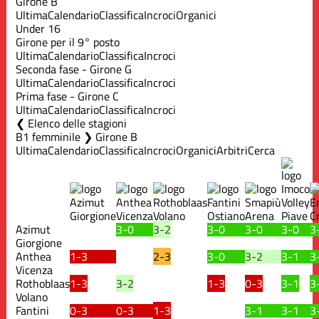
Girone B
Ultima
Calendario
Classifica
Incroci
Organici
Under 16
Girone per il 9° posto
Ultima
Calendario
Classifica
Incroci
Seconda fase - Girone G
Ultima
Calendario
Classifica
Incroci
Prima fase - Girone C
Ultima
Calendario
Classifica
Incroci
Elenco delle stagioni
B1 femminile ❯ Girone B
Ultima
Calendario
Classifica
Incroci
Organici
Arbitri
Cerca
Azimut
3-0
3-2
3-0
3-0
3-0
3
Giorgione
Anthea
1-3
2-3
3-0
3-2
3-1
3
Vicenza
Rothoblaas
1-3
3-2
1-3
0-3
3-1
3
Volano
Fantini
0-3
0-3
1-3
3-1
3-1
3