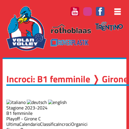
Incroci: B1 femminile ❭ Girone
Stagione 2023-2024
B1 femminile
Playoff - Girone C
Ultima
Calendario
Classifica
Incroci
Organici