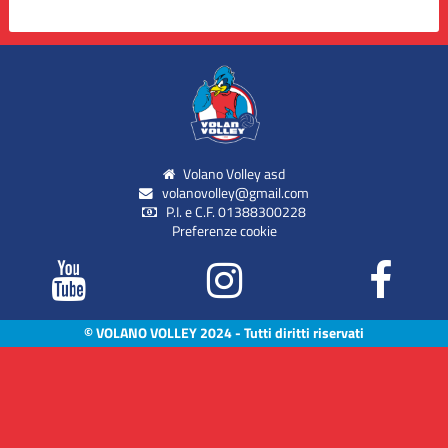
Volano Volley asd
volanovolley@gmail.com
P.I. e C.F. 01388300228
Preferenze cookie
© VOLANO VOLLEY 2024 - Tutti diritti riservati