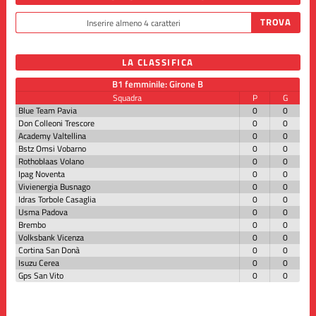
LA CLASSIFICA
B1 femminile: Girone B
Squadra
P
G
Blue Team Pavia
0
0
Don Colleoni Trescore
0
0
Academy Valtellina
0
0
Bstz Omsi Vobarno
0
0
Rothoblaas Volano
0
0
Ipag Noventa
0
0
Vivienergia Busnago
0
0
Idras Torbole Casaglia
0
0
Usma Padova
0
0
Brembo
0
0
Volksbank Vicenza
0
0
Cortina San Donà
0
0
Isuzu Cerea
0
0
Gps San Vito
0
0