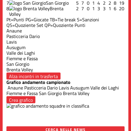
7
San Giorgio
5
7
0
1
4
2
2
8
19
8
Brenta
2
7
0
1
3
3
1
6
20
Volley
Pt=Punti
PG=Giocate
TB=Tie break
S=Sanzioni
QS=Quoziente Set
QP=Quoziente Punti
Anaune
Pasticceria Dario
Lavis
Ausugum
Valle dei Laghi
Fiemme e Fassa
San Giorgio
Brenta Volley
Alza incontri in trasferta
Grafico andamento campionato
Anaune
Pasticceria Dario
Lavis
Ausugum
Valle dei Laghi
Fiemme e Fassa
San Giorgio
Brenta Volley
Crea grafico
CERCA NELLE NEWS