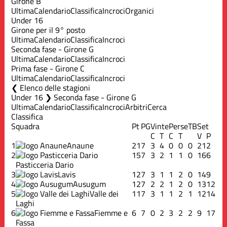
Girone B
Ultima
Calendario
Classifica
Incroci
Organici
Under 16
Girone per il 9° posto
Ultima
Calendario
Classifica
Incroci
Seconda fase - Girone G
Ultima
Calendario
Classifica
Incroci
Prima fase - Girone C
Ultima
Calendario
Classifica
Incroci
Elenco delle stagioni
Under 16 ❯ Seconda fase - Girone G
Ultima
Calendario
Classifica
Incroci
Arbitri
Cerca
Classifica
Squadra
Pt
PG
Vinte
Perse
TB
Set
C
T
C
T
V
P
1
Anaune
21
7
3
4
0
0
0
21
2
2
15
7
3
2
1
1
0
16
6
Pasticceria Dario
3
Lavis
12
7
3
1
1
2
0
14
9
4
Ausugum
12
7
2
2
1
2
0
13
12
5
Valle dei
11
7
3
1
1
2
1
12
14
Laghi
6
Fiemme e
6
7
0
2
3
2
2
9
17
Fassa