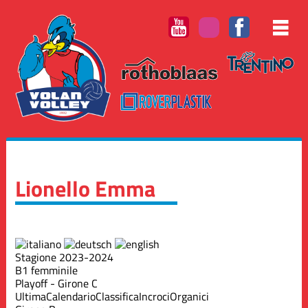
Lionello Emma
Stagione 2023-2024
B1 femminile
Playoff - Girone C
Ultima
Calendario
Classifica
Incroci
Organici