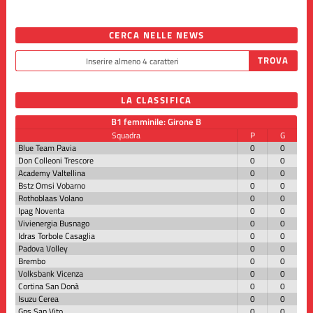
CERCA NELLE NEWS
LA CLASSIFICA
B1 femminile: Girone B
Squadra
P
G
Blue Team Pavia
0
0
Don Colleoni Trescore
0
0
Academy Valtellina
0
0
Bstz Omsi Vobarno
0
0
Rothoblaas Volano
0
0
Ipag Noventa
0
0
Vivienergia Busnago
0
0
Idras Torbole Casaglia
0
0
Padova Volley
0
0
Brembo
0
0
Volksbank Vicenza
0
0
Cortina San Donà
0
0
Isuzu Cerea
0
0
Gps San Vito
0
0