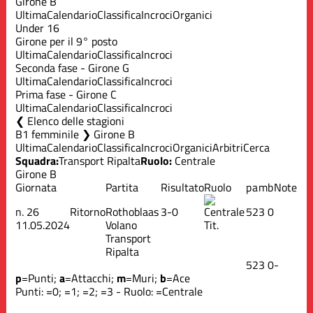
Girone B
Ultima
Calendario
Classifica
Incroci
Organici
Under 16
Girone per il 9° posto
Ultima
Calendario
Classifica
Incroci
Seconda fase - Girone G
Ultima
Calendario
Classifica
Incroci
Prima fase - Girone C
Ultima
Calendario
Classifica
Incroci
Elenco delle stagioni
B1 femminile ❯ Girone B
Ultima
Calendario
Classifica
Incroci
Organici
Arbitri
Cerca
Squadra:
Transport Ripalta
Ruolo:
Centrale
Girone B
Giornata
Partita
Risultato
Ruolo
p
a
m
b
Note
n.
26
Ritorno
Rothoblaas
3-0
5
2
3
0
11.05.2024
Volano
Tit.
Transport
Ripalta
5
2
3
0
-
p
=Punti;
a
=Attacchi;
m
=Muri;
b
=Ace
Punti:
=0;
=1;
=2;
=3 - Ruolo:
=Centrale