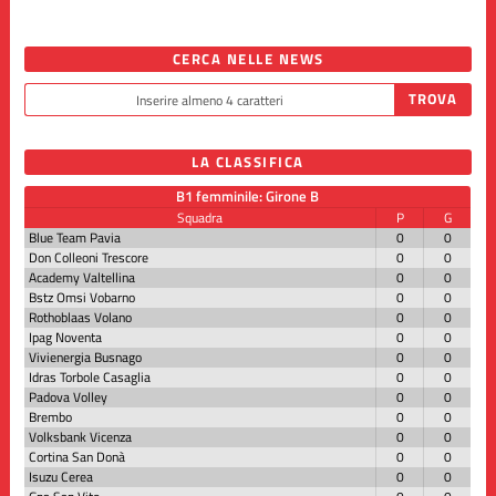
CERCA NELLE NEWS
LA CLASSIFICA
B1 femminile: Girone B
Squadra
P
G
Blue Team Pavia
0
0
Don Colleoni Trescore
0
0
Academy Valtellina
0
0
Bstz Omsi Vobarno
0
0
Rothoblaas Volano
0
0
Ipag Noventa
0
0
Vivienergia Busnago
0
0
Idras Torbole Casaglia
0
0
Padova Volley
0
0
Brembo
0
0
Volksbank Vicenza
0
0
Cortina San Donà
0
0
Isuzu Cerea
0
0