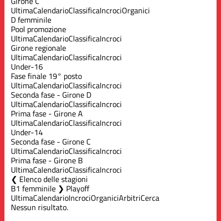
Girone C
Ultima
Calendario
Classifica
Incroci
Organici
D femminile
Pool promozione
Ultima
Calendario
Classifica
Incroci
Girone regionale
Ultima
Calendario
Classifica
Incroci
Under-16
Fase finale 19° posto
Ultima
Calendario
Classifica
Incroci
Seconda fase - Girone D
Ultima
Calendario
Classifica
Incroci
Prima fase - Girone A
Ultima
Calendario
Classifica
Incroci
Under-14
Seconda fase - Girone C
Ultima
Calendario
Classifica
Incroci
Prima fase - Girone B
Ultima
Calendario
Classifica
Incroci
Elenco delle stagioni
B1 femminile ❯ Playoff
Ultima
Calendario
Incroci
Organici
Arbitri
Cerca
Nessun risultato.