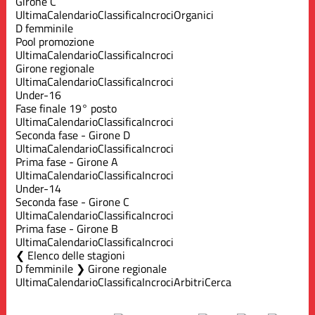
Girone C
Ultima
Calendario
Classifica
Incroci
Organici
D femminile
Pool promozione
Ultima
Calendario
Classifica
Incroci
Girone regionale
Ultima
Calendario
Classifica
Incroci
Under-16
Fase finale 19° posto
Ultima
Calendario
Classifica
Incroci
Seconda fase - Girone D
Ultima
Calendario
Classifica
Incroci
Prima fase - Girone A
Ultima
Calendario
Classifica
Incroci
Under-14
Seconda fase - Girone C
Ultima
Calendario
Classifica
Incroci
Prima fase - Girone B
Ultima
Calendario
Classifica
Incroci
Elenco delle stagioni
D femminile ❯ Girone regionale
Ultima
Calendario
Classifica
Incroci
Arbitri
Cerca