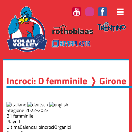
Incroci: D femminile ❭ Girone 
Stagione 2022-2023
B1 femminile
Playoff
Ultima
Calendario
Incroci
Organici