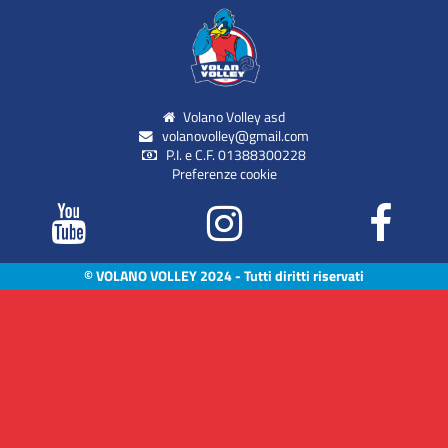
Volano Volley asd
volanovolley@gmail.com
P.I. e C.F. 01388300228
Preferenze cookie
© VOLANO VOLLEY 2024 - Tutti diritti riservati