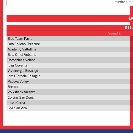
L
B1 f
Squadra
Blue Team Pavia
Don Colleoni Trescore
Academy Valtellina
Bstz Omsi Vobarno
Rothoblaas Volano
Ipag Noventa
Vivienergia Busnago
Idras Torbole Casaglia
Padova Volley
Brembo
Volksbank Vicenza
Cortina San Donà
Isuzu Cerea
Gps San Vito