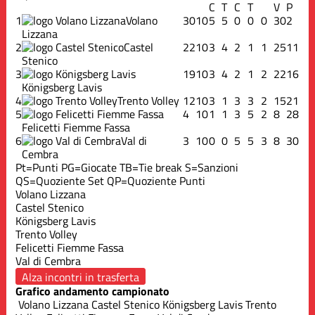
C
T
C
T
V
P
1
Volano
30
10
5
5
0
0
0
30
2
Lizzana
2
Castel
22
10
3
4
2
1
1
25
11
Stenico
3
19
10
3
4
2
1
2
22
16
Königsberg Lavis
4
Trento Volley
12
10
3
1
3
3
2
15
21
5
4
10
1
1
3
5
2
8
28
Felicetti Fiemme Fassa
6
Val di
3
10
0
0
5
5
3
8
30
Cembra
Pt=Punti
PG=Giocate
TB=Tie break
S=Sanzioni
QS=Quoziente Set
QP=Quoziente Punti
Volano Lizzana
Castel Stenico
Königsberg Lavis
Trento Volley
Felicetti Fiemme Fassa
Val di Cembra
Alza incontri in trasferta
Grafico andamento campionato
Volano Lizzana
Castel Stenico
Königsberg Lavis
Trento