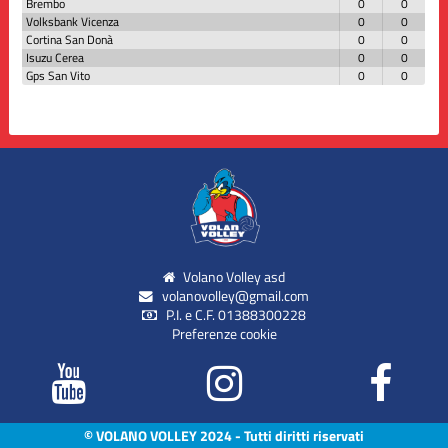
Brembo
0
0
Volksbank Vicenza
0
0
Cortina San Donà
0
0
Isuzu Cerea
0
0
Gps San Vito
0
0
Volano Volley asd
volanovolley@gmail.com
P.I. e C.F. 01388300228
Preferenze cookie
© VOLANO VOLLEY 2024 - Tutti diritti riservati