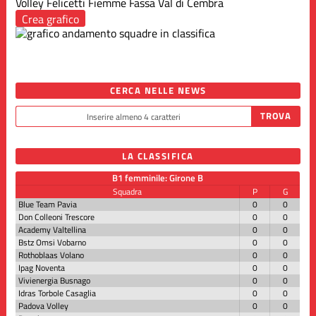
Volley
Felicetti Fiemme Fassa
Val di Cembra
Crea grafico
CERCA NELLE NEWS
LA CLASSIFICA
B1 femminile: Girone B
Squadra
P
G
Blue Team Pavia
0
0
Don Colleoni Trescore
0
0
Academy Valtellina
0
0
Bstz Omsi Vobarno
0
0
Rothoblaas Volano
0
0
Ipag Noventa
0
0
Vivienergia Busnago
0
0
Idras Torbole Casaglia
0
0
Padova Volley
0
0