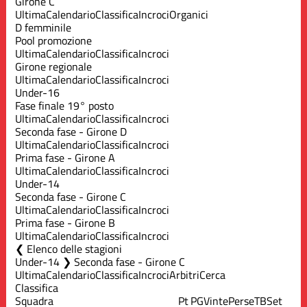
Girone C
Ultima
Calendario
Classifica
Incroci
Organici
D femminile
Pool promozione
Ultima
Calendario
Classifica
Incroci
Girone regionale
Ultima
Calendario
Classifica
Incroci
Under-16
Fase finale 19° posto
Ultima
Calendario
Classifica
Incroci
Seconda fase - Girone D
Ultima
Calendario
Classifica
Incroci
Prima fase - Girone A
Ultima
Calendario
Classifica
Incroci
Under-14
Seconda fase - Girone C
Ultima
Calendario
Classifica
Incroci
Prima fase - Girone B
Ultima
Calendario
Classifica
Incroci
Elenco delle stagioni
Under-14 ❯ Seconda fase - Girone C
Ultima
Calendario
Classifica
Incroci
Arbitri
Cerca
Classifica
Squadra
Pt
PG
Vinte
Perse
TB
Set