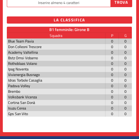
LA CLASSIFICA
B1 femminile: Girone B
Squadra
P
G
Blue Team Pavia
0
0
Don Colleoni Trescore
0
0
Academy Valtellina
0
0
Bstz Omsi Vobarno
0
0
Rothoblaas Volano
0
0
Ipag Noventa
0
0
Vivienergia Busnago
0
0
Idras Torbole Casaglia
0
0
Padova Volley
0
0
Brembo
0
0
Volksbank Vicenza
0
0
Cortina San Donà
0
0
Isuzu Cerea
0
0
Gps San Vito
0
0