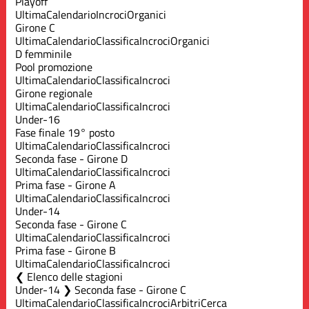
Playoff
Ultima
Calendario
Incroci
Organici
Girone C
Ultima
Calendario
Classifica
Incroci
Organici
D femminile
Pool promozione
Ultima
Calendario
Classifica
Incroci
Girone regionale
Ultima
Calendario
Classifica
Incroci
Under-16
Fase finale 19° posto
Ultima
Calendario
Classifica
Incroci
Seconda fase - Girone D
Ultima
Calendario
Classifica
Incroci
Prima fase - Girone A
Ultima
Calendario
Classifica
Incroci
Under-14
Seconda fase - Girone C
Ultima
Calendario
Classifica
Incroci
Prima fase - Girone B
Ultima
Calendario
Classifica
Incroci
Elenco delle stagioni
Under-14 ❯ Seconda fase - Girone C
Ultima
Calendario
Classifica
Incroci
Arbitri
Cerca