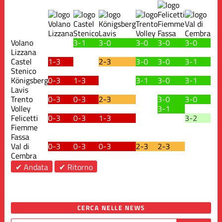
Volano
3-1
3-0
3-0
3-0
3-0
Lizzana
Castel
1-3
2-3
3-0
3-0
3-1
Stenico
Königsberg
0-3
1-3
3-1
3-0
3-1
Lavis
Trento
0-3
0-3
2-3
3-0
3-0
Volley
3-1
Felicetti
0-3
0-3
1-3
3-2
Fiemme
Fassa
Val di
0-3
0-3
0-3
2-3
2-3
Cembra
✔ Andata
✔ Ritorno
CERCA NELLE NEWS