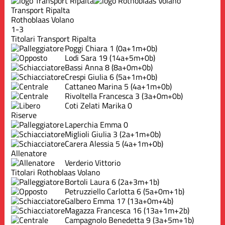
Transport Ripalta
Rothoblaas Volano
1-3
Titolari Transport Ripalta
Poggi Chiara
1
(0a+1m+0b)
Lodi Sara
19
(14a+5m+0b)
Bassi Anna
8
(8a+0m+0b)
Crespi Giulia
6
(5a+1m+0b)
Cattaneo Marina
5
(4a+1m+0b)
Rivoltella Francesca
3
(3a+0m+0b)
Coti Zelati Marika
0
Riserve
Laperchia Emma
0
Miglioli Giulia
3
(2a+1m+0b)
Carera Alessia
5
(4a+1m+0b)
Allenatore
Verderio Vittorio
Titolari Rothoblaas Volano
Bortoli Laura
6
(2a+3m+1b)
Petruzziello Carlotta
6
(5a+0m+1b)
Galbero Emma
17
(13a+0m+4b)
Magazza Francesca
16
(13a+1m+2b)
Campagnolo Benedetta
9
(3a+5m+1b)