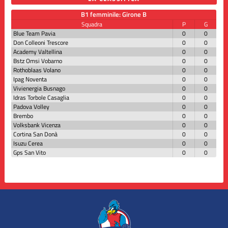
B1 femminile: Girone B
Squadra
P
G
Blue Team Pavia
0
0
Don Colleoni Trescore
0
0
Academy Valtellina
0
0
Bstz Omsi Vobarno
0
0
Rothoblaas Volano
0
0
Ipag Noventa
0
0
Vivienergia Busnago
0
0
Idras Torbole Casaglia
0
0
Padova Volley
0
0
Brembo
0
0
Volksbank Vicenza
0
0
Cortina San Donà
0
0
Isuzu Cerea
0
0
Gps San Vito
0
0