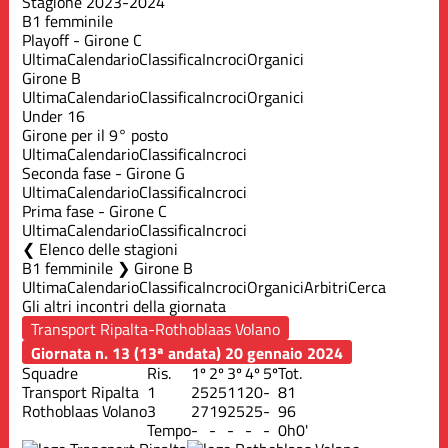
Stagione 2023-2024
B1 femminile
Playoff - Girone C
Ultima
Calendario
Classifica
Incroci
Organici
Girone B
Ultima
Calendario
Classifica
Incroci
Organici
Under 16
Girone per il 9° posto
Ultima
Calendario
Classifica
Incroci
Seconda fase - Girone G
Ultima
Calendario
Classifica
Incroci
Prima fase - Girone C
Ultima
Calendario
Classifica
Incroci
Elenco delle stagioni
B1 femminile ❯ Girone B
Ultima
Calendario
Classifica
Incroci
Organici
Arbitri
Cerca
Gli altri incontri della giornata
Giornata n. 13 (13ª andata)
20 gennaio 2024
Squadre
Ris.
1º
2º
3º
4º
5º
Tot.
Transport Ripalta
1
25
25
11
20
-
81
Rothoblaas Volano
3
27
19
25
25
-
96
Tempo
-
-
-
-
-
0h0'