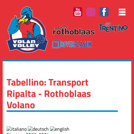
Tabellino: Transport
Ripalta - Rothoblaas
Volano