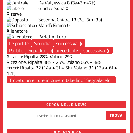
De Val Jessica
8
(3a+3m+2b)
Giudice Sofia
0
Riserve
Sesenna Chiara
13
(7a+3m+3b)
Mandò Emma
0
Allenatore
Parlatini Luca
Le partite
Squadra
successiva ❱
Partite
Squadra
❰ precedente
successiva ❱
Attacco: Ripalta 28%, Volano 29%
Ricezione: Ripalta 38% - 25%, Volano 66% - 38%
Errori: Ripalta 22 (14a + 3f + 5b), Volano 31 (13a + 6f +
12b)
Trovato un errore in questo tabellino? Segnalacelo...
CERCA NELLE NEWS
LA CLASSIFICA