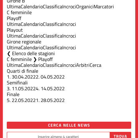
Girone B
Ultima
Calendario
Classifica
Incroci
Organici
Marcatori
C femminile
Playoff
Ultima
Calendario
Classifica
Incroci
Playout
Ultima
Calendario
Classifica
Incroci
Girone regionale
Ultima
Calendario
Classifica
Incroci
Elenco delle stagioni
C femminile ❯ Playoff
Ultima
Calendario
Classifica
Incroci
Arbitri
Cerca
Quarti di finale
1.
30.04.2022
2.
04.05.2022
Semifinali
3.
11.05.2022
4.
14.05.2022
Finale
5.
22.05.2022
1.
28.05.2022
CERCA NELLE NEWS