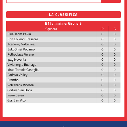
LA CLASSIFICA
B1 femminile: Girone B
Squadra
P
G
Blue Team Pavia
0
0
Don Colleoni Trescore
0
0
Academy Valtellina
0
0
Bstz Omsi Vobarno
0
0
Rothoblaas Volano
0
0
Ipag Noventa
0
0
Vivienergia Busnago
0
0
Idras Torbole Casaglia
0
0
Padova Volley
0
0
Brembo
0
0
Volksbank Vicenza
0
0
Cortina San Donà
0
0
Isuzu Cerea
0
0
Gps San Vito
0
0