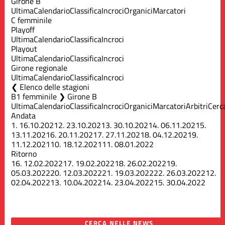
Girone B
Ultima
Calendario
Classifica
Incroci
Organici
Marcatori
C femminile
Playoff
Ultima
Calendario
Classifica
Incroci
Playout
Ultima
Calendario
Classifica
Incroci
Girone regionale
Ultima
Calendario
Classifica
Incroci
Elenco delle stagioni
B1 femminile ❯ Girone B
Ultima
Calendario
Classifica
Incroci
Organici
Marcatori
Arbitri
Cerc
Andata
1.
16.10.2021
2.
23.10.2021
3.
30.10.2021
4.
06.11.2021
5.
13.11.2021
6.
20.11.2021
7.
27.11.2021
8.
04.12.2021
9.
11.12.2021
10.
18.12.2021
11.
08.01.2022
Ritorno
16.
12.02.2022
17.
19.02.2022
18.
26.02.2022
19.
05.03.2022
20.
12.03.2022
21.
19.03.2022
22.
26.03.2022
12.
02.04.2022
13.
10.04.2022
14.
23.04.2022
15.
30.04.2022
CERCA NELLE NEWS