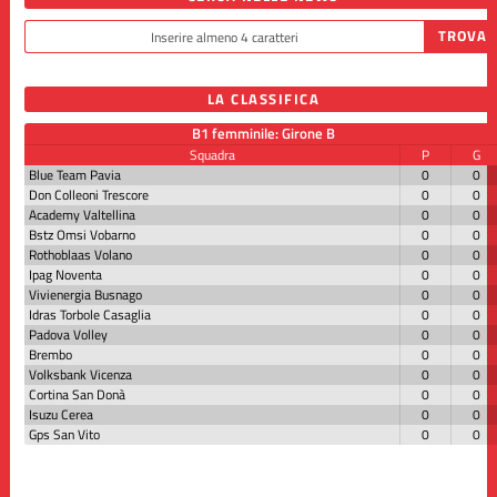
LA CLASSIFICA
B1 femminile: Girone B
Squadra
P
G
Blue Team Pavia
0
0
Don Colleoni Trescore
0
0
Academy Valtellina
0
0
Bstz Omsi Vobarno
0
0
Rothoblaas Volano
0
0
Ipag Noventa
0
0
Vivienergia Busnago
0
0
Idras Torbole Casaglia
0
0
Padova Volley
0
0
Brembo
0
0
Volksbank Vicenza
0
0
Cortina San Donà
0
0
Isuzu Cerea
0
0
Gps San Vito
0
0