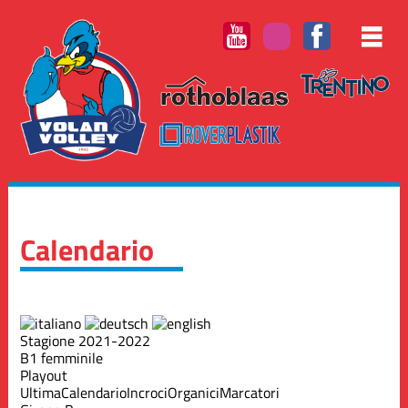
Calendario
Stagione 2021-2022
B1 femminile
Playout
Ultima
Calendario
Incroci
Organici
Marcatori