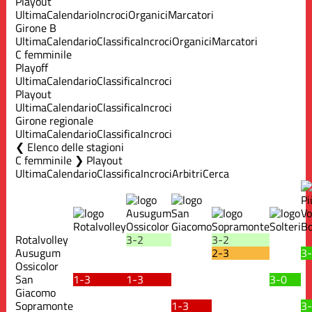
Playout
Ultima
Calendario
Incroci
Organici
Marcatori
Girone B
Ultima
Calendario
Classifica
Incroci
Organici
Marcatori
C femminile
Playoff
Ultima
Calendario
Classifica
Incroci
Playout
Ultima
Calendario
Classifica
Incroci
Girone regionale
Ultima
Calendario
Classifica
Incroci
Elenco delle stagioni
C femminile ❯ Playout
Ultima
Calendario
Classifica
Incroci
Arbitri
Cerca
Rotalvolley
3-2
3-2
Ausugum
2-3
3
Ossicolor
San
1-3
1-3
3-0
Giacomo
Sopramonte
1-3
3