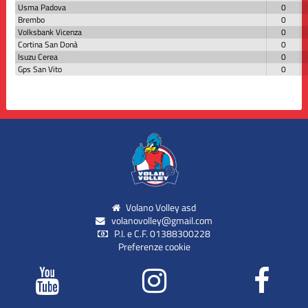
Usma Padova
0
Brembo
0
Volksbank Vicenza
0
Cortina San Donà
0
Isuzu Cerea
0
Gps San Vito
0
Volano Volley asd
volanovolley@gmail.com
P.I. e C.F. 01388300228
Preferenze cookie