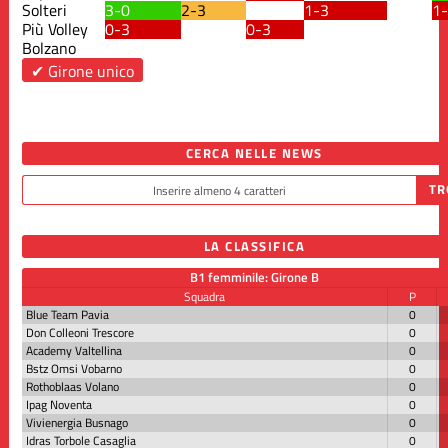
Solteri
3-0
2-3
1-3
1
Più Volley
0-3
0-3
Bolzano
✔ Girone unico
CERCA NELLE NEWS
LA CLASSIFICA
B1 femminile: Girone B
Squadra
P
Blue Team Pavia
0
Don Colleoni Trescore
0
Academy Valtellina
0
Bstz Omsi Vobarno
0
Rothoblaas Volano
0
Ipag Noventa
0
Vivienergia Busnago
0
Idras Torbole Casaglia
0