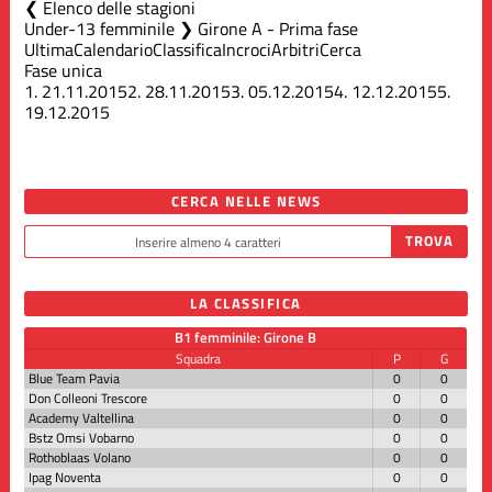
Elenco delle stagioni
Under-13 femminile ❯ Girone A - Prima fase
Ultima
Calendario
Classifica
Incroci
Arbitri
Cerca
Fase unica
1.
21.11.2015
2.
28.11.2015
3.
05.12.2015
4.
12.12.2015
5.
19.12.2015
CERCA NELLE NEWS
LA CLASSIFICA
B1 femminile: Girone B
Squadra
P
G
Blue Team Pavia
0
0
Don Colleoni Trescore
0
0
Academy Valtellina
0
0
Bstz Omsi Vobarno
0
0
Rothoblaas Volano
0
0
Ipag Noventa
0
0