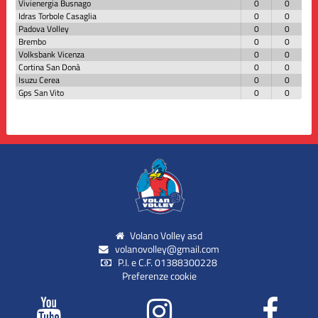
Vivienergia Busnago
0
0
Idras Torbole Casaglia
0
0
Padova Volley
0
0
Brembo
0
0
Volksbank Vicenza
0
0
Cortina San Donà
0
0
Isuzu Cerea
0
0
Gps San Vito
0
0
Volano Volley asd
volanovolley@gmail.com
P.I. e C.F. 01388300228
Preferenze cookie